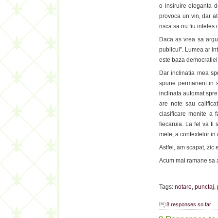
o insiruire eleganta 
provoca un vin, dar at
risca sa nu fiu inteles
Daca as vrea sa argum
publicul”. Lumea ar in
este baza democratiei
Dar inclinatia mea sp
spune permanent in su
inclinata automat spre 
are note sau califica
clasificare menite a 
fiecaruia. La fel va f
mele, a contextelor in
Astfel, am scapat, zic
Acum mai ramane sa a
Tags:
notare
,
punctaj
,
8 responses so far