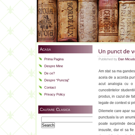
Acasa
Un punct de v
Prima Pagina
Published by
Dan Micud
Despre Mine
Am stat sa ma gandesc
De ce?
acela de a acorda punc
Despre “Punctaj”
acut analogia cu o 
Contact
cunostintelor studenti
Privacy Policy
produs, in cazul de fa
legate de context si p
Cautare Clasica
Dilemele care apar sun
punctuala la un anumit
Search
poate surprinde decat
for:
insusite, dar el sa fi