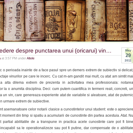
edere despre punctarea unui (oricarui) vin…
May
29
a
at 3:57 PM under
Altele
2011
 o perioada inainte de a face pasul spre un demers extrem de subiectiv si delicat
taje vinurilor pe care le incerc. Cu cat m-am gandit mai mult, cu atat am simtit ma
a alta dilema extrem de prezenta in activitatea mea professionala: notare
lor la o anumita disciplina. Deci: cum putem cuantifica in termeni reali, concreti, u
ta un vin, care genereaza experiente atat de variabile si aleatoare, atat de puterni
rin urmare extrem de subiective.
t asemanatoare celor notarii clasice a cunostintelor unui student: este o aprecier
 moment din timp si spatiu a acumularii de cunostinte din partea acestuia. Atat. N
 partial abilitatile de a transpune in practica acele cunostinte care pot fi bin
e incapabil sa le operationalizeze sau pot fi putine, dar compensate de o abilitat