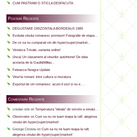
CUM PASTRAM O STICLA DESFACUTA
Postari Recente
e
DEGUSTARE ORIZONTALA BORDEAUX 1989
u
Evolutia vinului romanesc premium! Fotografie de etapa…
De ce sa nu cumparati vin din hyper(super)market…
,
Vinoteca Trivale, varianta online!
i
(Inca) Un clasament al vinurilor autohtone! De data
e
aceasta de la Gault&Millau…
Feteasca Neagra Update
a
Vinul la romani: intre cultura si muratura
i
Exportul de vin romanesc: acum il vezi si nu e….
u
s
Comentarii Recente
u
e
cristian sirb
on
Temperatura “ideala” de servire a vinului…
e
Observator
on
Cum sa nu ne luam teapa la raft: alegerea
,
vinului din hyper(super)market!
George Cirstoiu
on
Cum sa nu ne luam teapa la raft:
,
alegerea vinului din hyper(super)market!