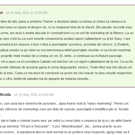
an
on 31 May 2011 at 12:56 AM
ordine de idei, pana si prietenu’ Parker a declarat odata ca lumea ar trebui sa citeasca in
and ceea ce spune el despre vin, si nu neaparat nota de la sfarsit. Din pacate, lucrurile stau
 urma, am avut o ampla discutie in contradictoriu cu un sef de marketing de la Winero. La un
care cred eu ca sunt vinurile romanesti la acelasi raport calitate/pret cu al lor Easy. I-am
rmatorul lui raspuns a fost o lista a punctajelor acestora, acordate de vinul.ro :)) Evident,
xplicat omului ca pe mine nu ma intereseaza defel punctajele vinurilor si ca mi-am exprimat
e propriile mele moduri de a vedea un vin. El, nimic, a continuat sa-mi fluture punctaje.
 mi-a spus ca el considera Caloian cel mai bun vin ca raport calitate/pret de la noi. Ca sa fiu
nctele obtinute de aceasta gama in urma degustarilor vinul.ro. Toate fiind mai mici decat cel
u al meu. Ceea ce ma duce la concluzia ca acest om nici macar nu bea vinurile respective,
ste o cifra. Astfel de atitudini ma tin departe de notarea vinurilor…
Micuda
on 31 May 2011 at 9:09 AM
n, cam asta face sistemul de punctare…ajuta foarte mult la “mass marketing”. Pentru un
or (director de marketing) care are tinte de vanzari, punctajele ii simplifica job-ul. Scoate
a…
 in Italia o chestie foarte tare: pe raftul cu vinuri dintr-o vinoteca de la ei ( de altfel foarte
ia pe eticheta: “93 pct in Decanter”, “x pct. Winenthusiast”, etc…lumea practic acum
i scoruri…si paradoxal desi in mod normal nu ar prefera vinul respectiv, ajung chiar sa il