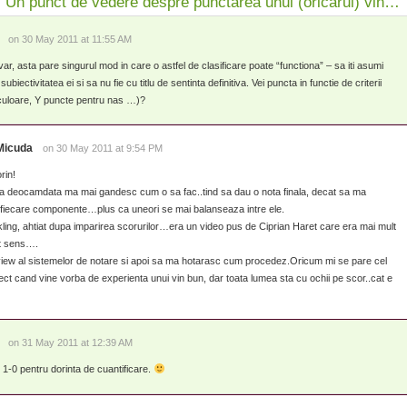
“Un punct de vedere despre punctarea unui (oricarui) vin…”
on 30 May 2011 at 11:55 AM
var, asta pare singurul mod in care o astfel de clasificare poate “functiona” – sa iti asumi
ubiectivitatea ei si sa nu fie cu titlu de sentinta definitiva. Vei puncta in functie de criterii
culoare, Y puncte pentru nas …)?
Micuda
on 30 May 2011 at 9:54 PM
rin!
 ca deocamdata ma mai gandesc cum o sa fac..tind sa dau o nota finala, decat sa ma
 fiecare componente…plus ca uneori se mai balanseaza intre ele.
ling, ahtiat dupa imparirea scorurilor…era un video pus de Ciprian Haret care era mai mult
st sens….
view al sistemelor de notare si apoi sa ma hotarasc cum procedez.Oricum mi se pare cel
ect cand vine vorba de experienta unui vin bun, dar toata lumea sta cu ochii pe scor..cat e
on 31 May 2011 at 12:39 AM
 1-0 pentru dorinta de cuantificare.