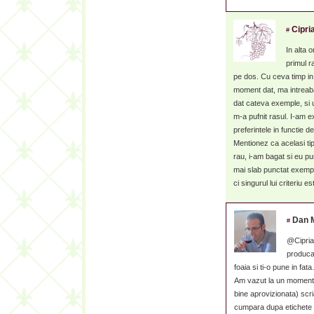
Cipri
#
In alta 
primul r
pe dos. Cu ceva timp in
moment dat, ma intreaba 
dat cateva exemple, si u
m-a pufnit rasul. I-am e
preferintele in functie d
Mentionez ca acelasi tip
rau, i-am bagat si eu pu
mai slab punctat exempl
ci singurul lui criteriu e
Dan 
#
@Cipria
producat
foaia si ti-o pune in fat
Am vazut la un moment dat
bine aprovizionata) scr
cumpara dupa etichete s