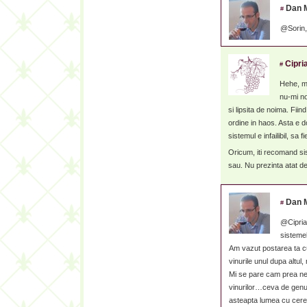
Dan 
#
@Sorin,
Cipri
#
Hehe, m
nu-mi no
si lipsita de noima. Fii
ordine in haos. Asta e 
sistemul e infailibil, sa
Oricum, iti recomand sis
sau. Nu prezinta atat de
Dan 
#
@Cipria
sisteme
Am vazut postarea ta cu
vinurile unul dupa altul
Mi se pare cam prea ne
vinurilor…ceva de genu
asteapta lumea cu cer