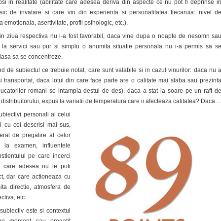
si in realitate (abilitate care adesea deriva din aspecte ce nu pot fi deprinse i
sic de invatare si care vin din experienta si personalitatea fiecaruia: nivel d
 emotionala, asertivitate, profil psihologic, etc.).
in ziua respectiva nu i-a fost favorabil, daca vine dupa o noapte de nesomn sa
 la servici sau pur si simplu o anumita situatie personala nu i-a permis sa s
 lasa sa se concentreze.
nd de subiectul ce trebuie notat, care sunt valabile si in cazul vinurilor: daca nu 
si transportat, daca lotul din care face parte are o calitate mai slaba sau prezint
ducatorilor romani se intampla destul de des), daca a stat la soare pe un raft d
distribuitorului, expus la variatii de temperatura care ii afecteaza calitatea? Daca…
subiectivi personali ai celui
 cu cei descrisi mai sus,
neral de pregatire al celor
 la examen, influentele
stientului pe care incerci
e care adesea nu le poti
t, dar care actioneaza cu
ita directie, atmosfera de
tiva, etc.
subiectiv este si contextul