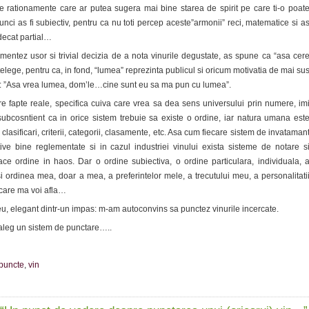
de rationamente care ar putea sugera mai bine starea de spirit pe care ti-o poat
unci as fi subiectiv, pentru ca nu toti percep aceste”armonii” reci, matematice si a
 decat partial…
entez usor si trivial decizia de a nota vinurile degustate, as spune ca “asa cer
telege, pentru ca, in fond, “lumea” reprezinta publicul si oricum motivatia de mai su
: ”Asa vrea lumea, dom’le…cine sunt eu sa ma pun cu lumea”.
re fapte reale, specifica cuiva care vrea sa dea sens universului prin numere, im
bcosntient ca in orice sistem trebuie sa existe o ordine, iar natura umana est
clasificari, criterii, categorii, clasamente, etc. Asa cum fiecare sistem de invataman
tive bine reglementate si in cazul industriei vinului exista sisteme de notare s
face ordine in haos. Dar o ordine subiectiva, o ordine particulara, individuala, 
i si ordinea mea, doar a mea, a preferintelor mele, a trecutului meu, a personalitati
 care ma voi afla…
 eu, elegant dintr-un impas: m-am autoconvins sa punctez vinurile incercate.
leg un sistem de punctare…..
puncte
,
vin