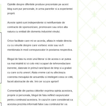
Opiniile despre diferitele produse prezentate pe acest
blog sunt pur personale, in urma parerilor si a experientei
proprii.
Aceste opinii sunt independente si neinfluentate de
contracte de sponsorizare, promovare sau orice alta
natura cu entitati din domeniu industriei vinului.
Orice facilitate care mi se acorda, aflata in relatie directa
cu cu vinurile despre care vorbesc este sau va fi
mentionata in mod corespunzator in postarea respectiva.
Blogul de fata nu este unul literar si de aceea s-ar putea
sa mai intalniti ici si colo mici scapari de tehnoredactare
inerente, datorate in primul rand lipsei de timp si a grabei
cu care scriu uneori. Atata vreme cat nu afecteaza
coerenta mesajului de ansamblu si intelegeti ceea ce cititi,
faceti abstractie de ele. Imi cer scuze apriori!
Comentariile din partea cititorilor exprima opinia acestora,
proprie si personala, blogul de fata nefiind raspunzator
pentru continutul acestora. In cazul in care considerati ca
acestea prezinta informatii false sau continutul lor va