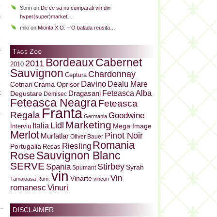
e
Sorin
on
De ce sa nu cumparati vin din
s
hyper(super)market…
miki
on
Miorita X.O. – O balada reusita…
e
s
Tags Zoo
Bordeaux
Cabernet
2011
2010
Sauvignon
i
Chardonnay
Ceptura
Davino
e
Dealu Mare
Cotnari
Crama Oprisor
Dragasani
Feteasca Alba
t
Degustare
Demisec
Feteasca Neagra
Feteasca
i
Franta
a
Regala
Goodwine
Germania
Marketing
i
Lidl
Italia
Mega Image
Interviu
Merlot
Pinot Noir
Murfatlar
Oliver Bauer
Romania
Riesling
Portugalia
Recas
Sauvignon Blanc
Rose
SERVE
Stirbey
Spania
Syrah
Spumant
vin
Vin
Vinarte
Tamaioasa Rom.
vincon
Vinuri
romanesc
DISCLAIMER