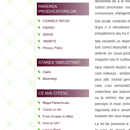
deosebita de a le folo
PAREREA
cadrul procesului cla
PRODUCATORILOR
comunicare, inteligenta
CRAMELE RECAS
Dar poate contextul d
dupa o zi obositoare
DAVINO
pregateasca sau nu il
SERVE
Iata variabile ce depi
VINARTE
fost corect depozitat 
Privacy Policy
defecte (in cazul pro
magazin sau in curtea 
STAREA “INDUSTRIEI”:
Apoi intervin factorii 
Opinii
care noteaza…similari
Marketing
plus altii: nivelul ge
care s-au prezentat
subiective ale subcon
CE MAI CITESC...
sa le elimini, dar p
Blogul Paharnicului
percepe in mod corec
Cazan cu vin
siguranta intr-o anum
examen din ziua respec
From Grapes to Wine
Inca un vin?
La fel de personal si 
Lucruri Bune