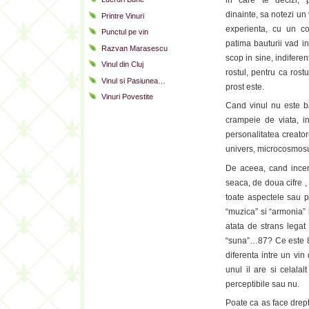
in care te decizi,
dinainte, sa notezi un 
Printre Vinuri
experienta, cu un co
Punctul pe vin
patima bauturii vad i
Razvan Marasescu
scop in sine, indiferen
Vinul din Cluj
rostul, pentru ca rost
Vinul si Pasiunea…
prost este.
Vinuri Povestite
Cand vinul nu este ba
crampeie de viata, inc
personalitatea creator
univers, microcosmosul
De aceea, cand incerc
seaca, de doua cifre ,
toate aspectele sau pu
“muzica” si “armonia” 
atata de strans legat
“suna”…87? Ce este 87
diferenta intre un vi
unul il are si celala
perceptibile sau nu.
Poate ca as face drep