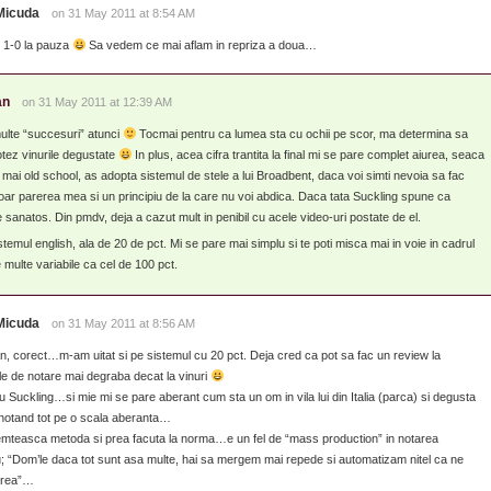
Micuda
on 31 May 2011 at 8:54 AM
 1-0 la pauza
Sa vedem ce mai aflam in repriza a doua…
an
on 31 May 2011 at 12:39 AM
ulte “succesuri” atunci
Tocmai pentru ca lumea sta cu ochii pe scor, ma determina sa
tez vinurile degustate
In plus, acea cifra trantita la final mi se pare complet aiurea, seaca
nd mai old school, as adopta sistemul de stele a lui Broadbent, daca voi simti nevoia sa fac
doar parerea mea si un principiu de la care nu voi abdica. Daca tata Suckling spune ca
 fie sanatos. Din pmdv, deja a cazut mult in penibil cu acele video-uri postate de el.
temul english, ala de 20 de pct. Mi se pare mai simplu si te poti misca mai in voie in cadrul
 multe variabile ca cel de 100 pct.
Micuda
on 31 May 2011 at 8:56 AM
n, corect…m-am uitat si pe sistemul cu 20 pct. Deja cred ca pot sa fac un review la
le de notare mai degraba decat la vinuri
 Suckling…si mie mi se pare aberant cum sta un om in vila lui din Italia (parca) si degusta
, notand tot pe o scala aberanta…
mteasca metoda si prea facuta la norma…e un fel de “mass production” in notarea
; “Dom’le daca tot sunt asa multe, hai sa mergem mai repede si automatizam nitel ca ne
erea”…