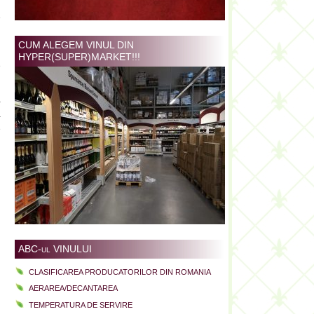
n
e
CUM ALEGEM VINUL DIN
u
HYPER(SUPER)MARKET!!!
e
a
a
e
ABC-ul VINULUI
CLASIFICAREA PRODUCATORILOR DIN ROMANIA
AERAREA/DECANTAREA
TEMPERATURA DE SERVIRE