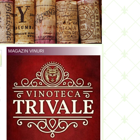
MAGAZIN VINURI
,
i
a
n
c
e
u
e
e