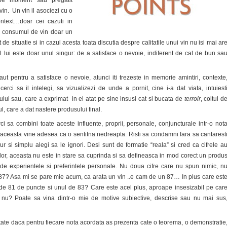
 pe moment sau pregatit
vin. Un vin il asociezi cu o
ntext…doar cei cazuti in
n consumul de vin doar un
t de situatie si in cazul acesta toata discutia despre calitatile unui vin nu isi mai ar
ul lui este doar unul singur: de a satisface o nevoie, indiferent de cat de bun sa
ut pentru a satisface o nevoie, atunci iti trezeste in memorie amintiri, contexte
erci sa il intelegi, sa vizualizezi de unde a pornit, cine i-a dat viata, intuiest
ului sau, care a exprimat in el atat pe sine insusi cat si bucata de
terroir
, coltul d
, care a dat nastere produsului final.
i sa combini toate aceste influente, proprii, personale, conjuncturale intr-o not
 aceasta vine adesea ca o sentitna nedreapta. Risti sa condamni fara sa cantarest
r si simplu alegi sa le ignori. Desi sunt de formatie “reala” si cred ca cifrele a
lor, aceasta nu este in stare sa cuprinda si sa defineasca in mod corect un produ
 de experientele si preferintele personale. Nu doua cifre care nu spun nimic, n
? Asa mi se pare mie acum, ca arata un vin ..e cam de un 87… In plus care est
n de 81 de puncte si unul de 83? Care este acel plus, aproape insesizabil pe car
lt nu? Poate sa vina dintr-o mie de motive subiective, descrise sau nu mai sus
tate daca pentru fiecare nota acordata as prezenta cate o teorema, o demonstratie