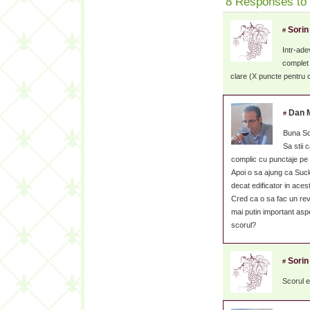
8 Responses to 
Sorin
#
Intr-ade
complet s
clare (X puncte pentru 
Dan 
#
Buna So
Sa stii
complic cu punctaje pe
Apoi o sa ajung ca Suck
decat edificator in ace
Cred ca o sa fac un re
mai putin important asp
scorul?
Sorin
#
Scorul e