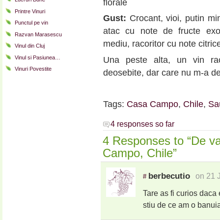
florale
Printre Vinuri
Gust:
Crocant, vioi, putin min
Punctul pe vin
atac cu note de fructe ex
Razvan Marasescu
mediu, racoritor cu note citric
Vinul din Cluj
Vinul si Pasiunea…
Una peste alta, un vin raco
Vinuri Povestite
deosebite, dar care nu m-a de
Tags:
Casa Campo
,
Chile
,
Sa
4 responses so far
4 Responses to “De va
Campo, Chile”
berbecutio
on 21 
#
Tare as fi curios daca 
stiu de ce am o banuia