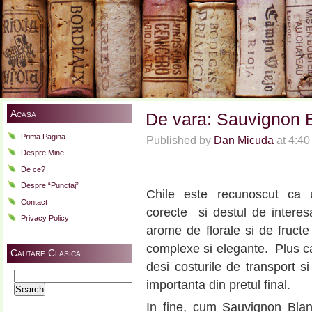
Acasa
De vara: Sauvignon 
Prima Pagina
Published by
Dan Micuda
at 4:4
Despre Mine
De ce?
Despre “Punctaj”
Chile este recunoscut ca 
Contact
corecte si destul de interes
Privacy Policy
arome de florale si de fructe
complexe si elegante. Plus ca 
Cautare Clasica
desi costurile de transport si
Search
importanta din pretul final.
for:
In fine, cum Sauvignon Blan