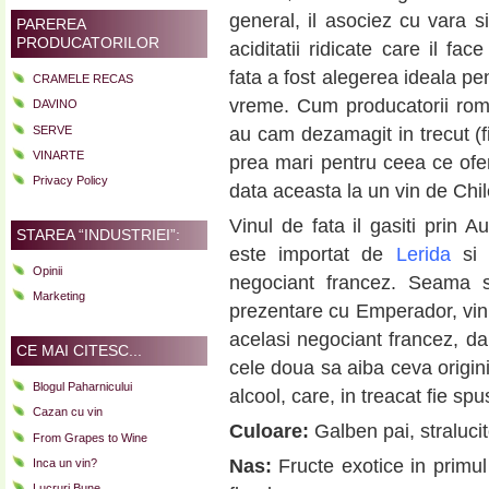
general, il asociez cu vara si
PAREREA
PRODUCATORILOR
aciditatii ridicate care il fac
fata a fost alegerea ideala pe
CRAMELE RECAS
vreme. Cum producatorii rom
DAVINO
SERVE
au cam dezamagit in trecut (fie
VINARTE
prea mari pentru ceea ce ofer
Privacy Policy
data aceasta la un vin de Chil
Vinul de fata il gasiti prin Au
STAREA “INDUSTRIEI”:
este importat de
Lerida
si 
Opinii
negociant francez. Seama s
Marketing
prezentare cu Emperador, vin 
acelasi negociant francez, da
CE MAI CITESC...
cele doua sa aiba ceva origin
Blogul Paharnicului
alcool, care, in treacat fie spu
Cazan cu vin
Culoare:
Galben pai, stralucito
From Grapes to Wine
Nas:
Fructe exotice in prim
Inca un vin?
Lucruri Bune