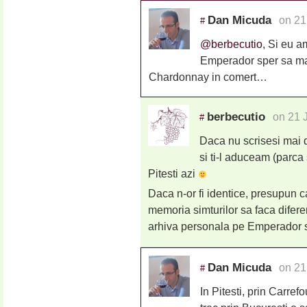
Dan Micuda
on 21
#
@berbecutio
, Si eu 
Emperador sper sa ma
Chardonnay in comert…
berbecutio
on 21 
#
Daca nu scrisesi mai 
si ti-l aduceam (parca 
Pitesti azi
Daca n-or fi identice, presupun c
memoria simturilor sa faca difere
arhiva personala pe Emperador si
Dan Micuda
on 21
#
In Pitesti, prin Carr