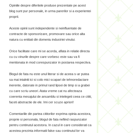
Opiniile despre diferitele produse prezentate pe acest
blog sunt pur personale, in urma parerilor si a experientei
proprii.
Aceste opinii sunt independente si neinfluentate de
contracte de sponsorizare, promovare sau orice alta
natura cu entitati din domeniu industriei vinului.
Orice facilitate care mi se acorda, aflata in relatie directa
cu cu vinurile despre care vorbesc este sau va fi
mentionata in mod corespunzator in postarea respectiva.
Blogul de fata nu este unul literar si de aceea s-ar putea
sa mai intalniti ici si colo mici scapari de tehnoredactare
inerente, datorate in primul rand lipsei de timp si a grabei
cu care scriu uneori. Atata vreme cat nu afecteaza
coerenta mesajului de ansamblu si intelegeti ceea ce cititi,
faceti abstractie de ele. Imi cer scuze apriori!
Comentariile din partea cititorilor exprima opinia acestora,
proprie si personala, blogul de fata nefiind raspunzator
pentru continutul acestora. In cazul in care considerati ca
acestea prezinta informatii false sau continutul lor va