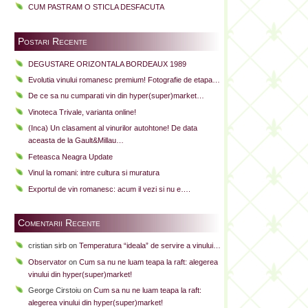
CUM PASTRAM O STICLA DESFACUTA
Postari Recente
DEGUSTARE ORIZONTALA BORDEAUX 1989
Evolutia vinului romanesc premium! Fotografie de etapa…
De ce sa nu cumparati vin din hyper(super)market…
Vinoteca Trivale, varianta online!
(Inca) Un clasament al vinurilor autohtone! De data
aceasta de la Gault&Millau…
Feteasca Neagra Update
Vinul la romani: intre cultura si muratura
Exportul de vin romanesc: acum il vezi si nu e….
Comentarii Recente
cristian sirb
on
Temperatura “ideala” de servire a vinului…
Observator
on
Cum sa nu ne luam teapa la raft: alegerea
vinului din hyper(super)market!
George Cirstoiu
on
Cum sa nu ne luam teapa la raft:
alegerea vinului din hyper(super)market!