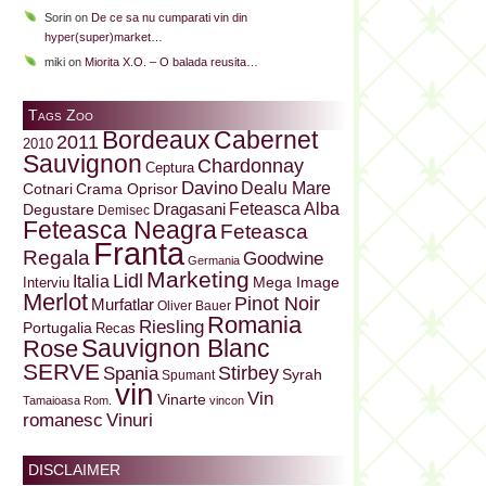
Sorin
on
De ce sa nu cumparati vin din
hyper(super)market…
miki
on
Miorita X.O. – O balada reusita…
Tags Zoo
Bordeaux
Cabernet
2011
2010
Sauvignon
Chardonnay
Ceptura
Davino
Dealu Mare
Cotnari
Crama Oprisor
Dragasani
Feteasca Alba
Degustare
Demisec
Feteasca Neagra
Feteasca
Franta
Regala
Goodwine
Germania
Marketing
Lidl
Italia
Mega Image
Interviu
Merlot
Pinot Noir
Murfatlar
Oliver Bauer
Romania
Riesling
Portugalia
Recas
Sauvignon Blanc
Rose
SERVE
Stirbey
Spania
Syrah
Spumant
vin
Vin
Vinarte
Tamaioasa Rom.
vincon
Vinuri
romanesc
DISCLAIMER