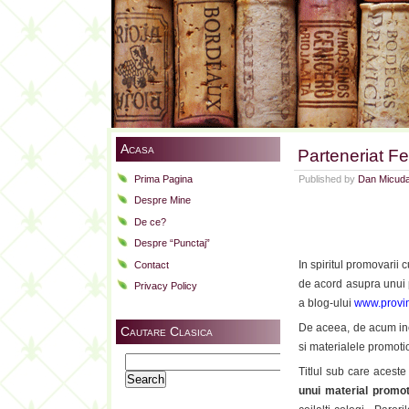
Acasa
Parteneriat Fe
Prima Pagina
Published by
Dan Micud
Despre Mine
De ce?
Despre “Punctaj”
In spiritul promovarii c
Contact
de acord asupra unui p
Privacy Policy
a blog-ului
www.provin
De aceea, de acum inc
Cautare Clasica
si materialele promoti
Search
Titlul sub care acest
for:
unui material promot