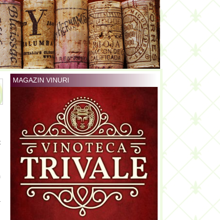
MAGAZIN VINURI
t
i
m
a
i