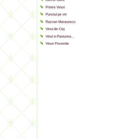
Printre Vinuri
Punctul pe vin
Razvan Marasescu
Vinul din Cluj
Vinul si Pasiunea…
Vinuri Povestite