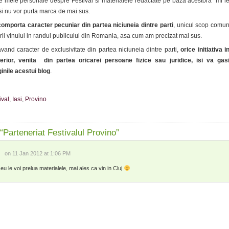
ile mele personale despre Festival si materialele redactate pe baza acestora mi l
si nu vor purta marca de mai sus.
comporta caracter pecuniar din partea niciuneia dintre parti
, unicul scop comu
rii vinului in randul publicului din Romania, asa cum am precizat mai sus.
vand caracter de exclusivitate din partea niciuneia dintre parti,
orice initiativa i
erior, venita din partea oricarei persoane fizice sau juridice, isi va gas
inile acestui blog
.
ival
,
Iasi
,
Provino
Parteneriat Festivalul Provino”
on 11 Jan 2012 at 1:06 PM
i eu le voi prelua materialele, mai ales ca vin in Cluj