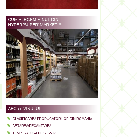
e
n
CUM ALEGEM VINUL DIN
HYPER(SUPER)MARKET!!!
n
i
ABC-ul VINULUI
CLASIFICAREA PRODUCATORILOR DIN ROMANIA
AERAREA/DECANTAREA
TEMPERATURA DE SERVIRE