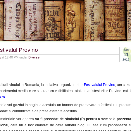
stivalul Provino
Jan
11
a
at 12:40 PM under
Diverse
2012
ulturii vinului in Romania, la initiativa organizatorilor
Festivalului Provino
, am cazu
arteneriat media care sa creasca vizibilitatea atat a manisfestarilor Provino, cat s
.ro
olo voi gazdui in paginile acestuia un banner de promovare a festivalului, precu
onale si comunicatele de presa aferente acestuia.
e materiale vor aparea
va fi precedat de simbolul (P) pentru a semnala prezent
ional
, care nu a fost elaborat de catre autorul blogului, asa cum procedeaza s