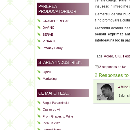
ceilalti colegi. Parer
PAREREA
insusesc in intregime 
PRODUCATORILOR
Demersul de fata
nu 
fiind promovarea cultu
CRAMELE RECAS
DAVINO
Prezentul acordul nea
sensul exprimat ant
SERVE
intotdeauna loc in pag
VINARTE
Privacy Policy
Tags:
Acord
,
Cluj
,
Fest
STAREA “INDUSTRIEI”:
2 responses so far
Opinii
2 Responses to “
Marketing
Mihai
#
CE MAI CITESC...
Salut, s
Blogul Paharnicului
Cazan cu vin
From Grapes to Wine
Inca un vin?
Lucruri Bune