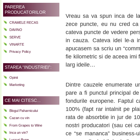
PAREREA
PRODUCATORILOR
Vreau sa va spun inca de la
CRAMELE RECAS
zece puncte, eu nu cred ca 
DAVINO
cateva puncte de vedere perso
SERVE
in cauza. Cateva idei le-a 
VINARTE
apucasem sa scriu un “comme
Privacy Policy
fie kilometric si de aceea imi
larg ideile…
STAREA “INDUSTRIEI”:
Opinii
Dintre cauzele enumerate un
Marketing
pare a fi punctul principal de 
CE MAI CITESC...
fondurile europene. Faptul c
100% (fapt rar intalnit pe pl
Blogul Paharnicului
rata de absorbtie in jur de 10
Cazan cu vin
nostri producatori (sau cei c
From Grapes to Wine
ce “se mananca” business-ul
Inca un vin?
Lucruri Bune