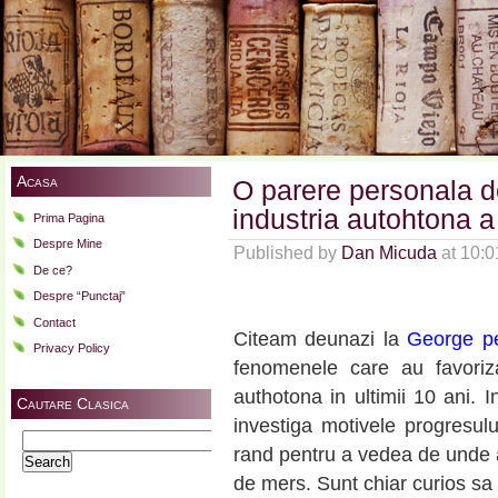
Acasa
O parere personala d
industria autohtona a
Prima Pagina
Despre Mine
Published by
Dan Micuda
at 10:
De ce?
Despre “Punctaj”
Contact
Citeam deunazi la
George p
Privacy Policy
fenomenele care au favorizat
authotona in ultimii 10 ani. 
Cautare Clasica
investiga motivele progresului
Search
rand pentru a vedea de unde 
for:
de mers. Sunt chiar curios sa a