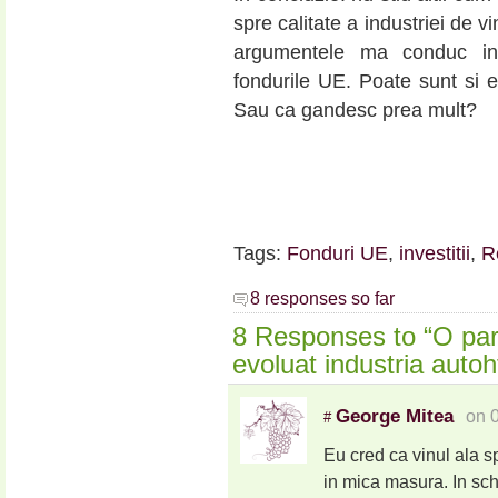
spre calitate a industriei de v
argumentele ma conduc in 
fondurile UE. Poate sunt si
Sau ca gandesc prea mult?
Tags:
Fonduri UE
,
investitii
,
R
8 responses so far
8 Responses to “O pa
evoluat industria auto
George Mitea
on 
#
Eu cred ca vinul ala s
in mica masura. In sch