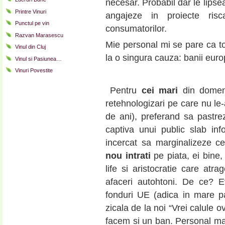
necesar. Probabil dar le lipsea
Printre Vinuri
angajeze in proiecte risca
Punctul pe vin
consumatorilor.
Razvan Marasescu
Mie personal mi se pare ca to
Vinul din Cluj
la o singura cauza: banii euro
Vinul si Pasiunea…
Vinuri Povestite
Pentru
cei mari
din domeni
retehnologizari pe care nu le-ar
de ani), preferand sa pastre
captiva unui public slab in
incercat sa marginalizeze ce
nou intrati
pe piata, ei bine,
life si aristocratie care atr
afaceri autohtoni. De ce? 
fonduri UE (adica in mare p
zicala de la noi “Vrei calule 
facem si un ban. Personal ma