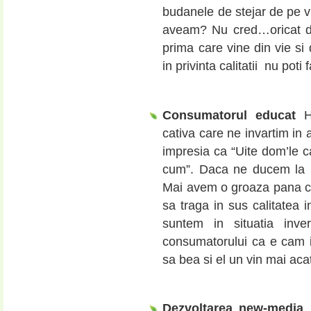
budanele de stejar de pe v
aveam? Nu cred…oricat de 
prima care vine din vie si 
in privinta calitatii nu poti 
Consumatorul educat
Hm
cativa care ne invartim in
impresia ca “Uite dom’le c
cum”. Daca ne ducem la ra
Mai avem o groaza pana c
sa traga in sus calitatea i
suntem in situatia inv
consumatorului ca e cam i
sa bea si el un vin mai acata
Dezvoltarea new-media
…