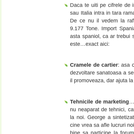
Daca te uiti pe cifrele de 
sau Italia intra in tara ra
De ce nu il vedem la ra
9.177 Tone. Import Spania
asta spaniol, ca ar trebui s
este…exact aici:
Cramele de cartier
: asa 
dezvoltare sanatoasa a sect
il promoveaza, dar ajuta la 
Tehnicile de marketing
…
nu neaparat de tehnici, ca
la noi. George a sintetiz
cine vrea sa afle lucruri no
bine sa participe la foru