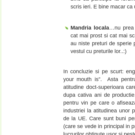
scris ieri. E bine macar c
Mandria locala
…nu prea e
cat mai prost si cat mai s
au niste preturi de sperie 
vestul cu preturile lor..:)
In concluzie si pe scurt: e
your mouth is”. Asta pentru
atitudine doct-superioara car
dupa cativa ani de productie.
pentru vin pe care o afiseaz
industriei la atitudinea unor 
de la UE. Care sunt buni pen
(care se vede in principal in p
lucrurilor obtinute usor si pes