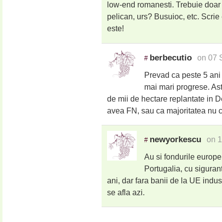
low-end romanesti. Trebuie doar s
pelican, urs? Busuioc, etc. Scrie
este!
berbecutio
on 07 
#
Prevad ca peste 5 ani 
mai mari progrese. As
de mii de hectare replantate in
avea FN, sau ca majoritatea nu c
newyorkescu
on 1
#
Au si fondurile europe
Portugalia, cu siguran
ani, dar fara banii de la UE indust
se afla azi.