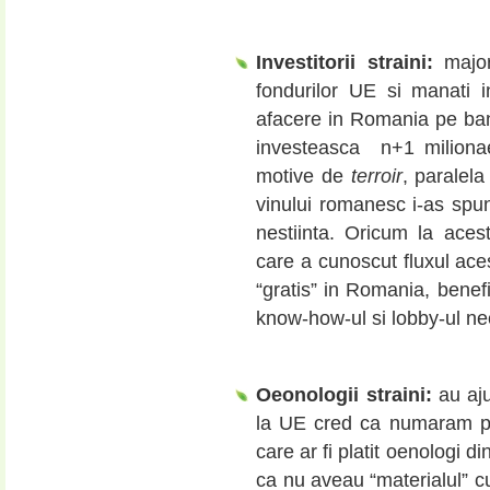
Investitorii straini:
major
fondurilor UE si manati 
afacere in Romania pe ban
investeasca n+1 milionae
motive de
terroir
, paralela
vinului romanesc i-as spun
nestiinta. Oricum la acest
care a cunoscut fluxul acest
“gratis” in Romania, benef
know-how-ul si lobby-ul ne
Oeonologii straini:
au aj
la UE cred ca numaram pe
care ar fi platit oenologi di
ca nu aveau “materialul” c