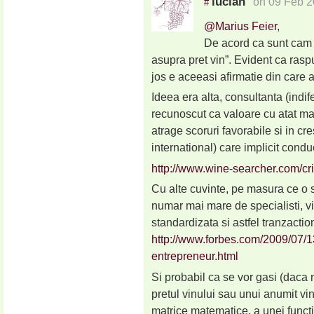
lucian
on 09 Feb 2
#
@Marius Feier
,
De acord ca sunt cam v
asupra pret vin”. Evident ca ras
jos e aceeasi afirmatie din care
Ideea era alta, consultanta (indi
recunoscut ca valoare cu atat mai
atrage scoruri favorabile si in cre
international) care implicit condu
http://www.wine-searcher.com/crit
Cu alte cuvinte, pe masura ce o 
numar mai mare de specialisti, vi
standardizata si astfel tranzactio
http://www.forbes.com/2009/07/13
entrepreneur.html
Si probabil ca se vor gasi (daca n
pretul vinului sau unui anumit vi
matrice matematice, a unei functi