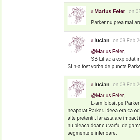
Marius Feier
on 0
#
Parker nu prea mai are
lucian
on 08 Feb 2
#
@Marius Feier
,
SB Liliac a explodat i
Si n-a fost vorba de puncte Par
lucian
on 08 Feb 2
#
@Marius Feier
,
L-am folosit pe Parker 
neaparat Parker. Ideea era ca oda
alte pretentii. Iar asta are impac
nu pleaca doar cu varful de gama
segmentele inferioare.