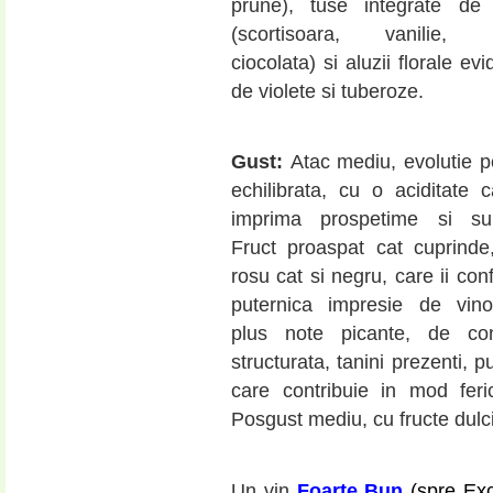
prune), tuse integrate de 
(scortisoara, vanilie, p
ciocolata) si aluzii florale evi
de violete si tuberoze.
Gust:
Atac mediu, evolutie p
echilibrata, cu o aciditate c
imprima prospetime si sup
Fruct proaspat cat cuprinde
rosu cat si negru, care ii con
puternica impresie de vinoz
plus note picante, de con
structurata, tanini prezenti, pu
care contribuie in mod feric
Posgust mediu, cu fructe dulc
Un vin
Foarte Bun
(spre Exc