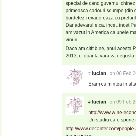
special de cand guvernul chinez a
primeasca cadouri scumpe (din car
bordelezii exagereaza cu preturil
Dar adevarul e ca, incet, incet P
am vazut in America ca unele ma
vinuri.
Daca am citit bine, anul acesta P
2013, ci doar la vara va degusta v
lucian
on 08 Feb 2
#
Eram cu mintea in alt
lucian
on 09 Feb 2
#
http://www.wine-eco
Un studiu care spune c
http://www.decanter.com/people-
mean-prices