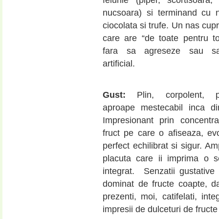
felurile (piper, scortisoara, 
nucsoara) si terminand cu 
ciocolata si trufe. Un nas cupr
care are “de toate pentru to
fara sa agreseze sau s
artificial.
Gust:
Plin, corpolent, p
aproape mestecabil inca di
Impresionant prin concentr
fruct pe care o afiseaza, ev
perfect echilibrat si sigur. A
placuta care ii imprima o s
integrat. Senzatii gustativ
dominat de fructe coapte, da
prezenti, moi, catifelati, in
impresii de dulceturi de fruct