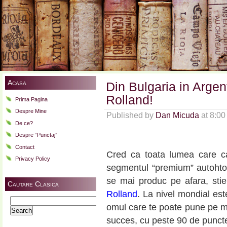
Acasa
Din Bulgaria in Arge
Rolland!
Prima Pagina
Despre Mine
Published by
Dan Micuda
at 8:0
De ce?
Despre “Punctaj”
Contact
Cred ca toata lumea care ca
Privacy Policy
segmentul “premium” autohton
se mai produc pe afara, stie
Cautare Clasica
Rolland
. La nivel mondial est
Search
omul care te poate pune pe ma
for:
succes, cu peste 90 de puncte,