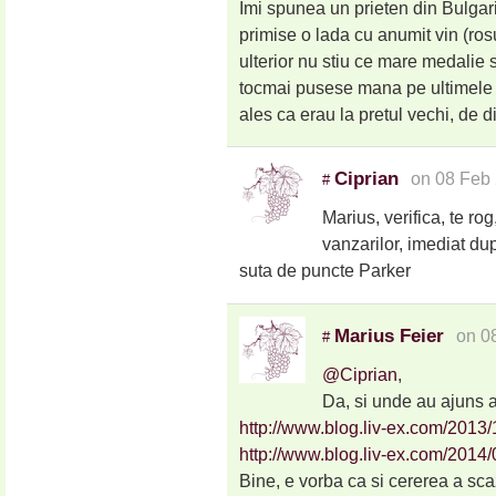
Imi spunea un prieten din Bulgar
primise o lada cu anumit vin (ros
ulterior nu stiu ce mare medalie 
tocmai pusese mana pe ultimele 
ales ca erau la pretul vechi, de 
Ciprian
on 08 Feb 
#
Marius, verifica, te ro
vanzarilor, imediat du
suta de puncte Parker
Marius Feier
on 0
#
@Ciprian
,
Da, si unde au ajuns
http://www.blog.liv-ex.com/2013/
http://www.blog.liv-ex.com/2014/0
Bine, e vorba ca si cererea a scaz