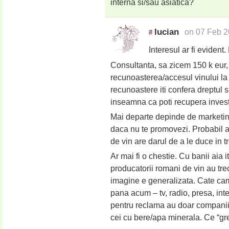
interna si/sau asiatica?
lucian
on 07 Feb 2
#
Interesul ar fi evident.
Consultanta, sa zicem 150 k eur,
recunoasterea/accesul vinului la
recunoastere iti confera dreptul sa
inseamna ca poti recupera invest
Mai departe depinde de marketin
daca nu te promovezi. Probabil ai
de vin are darul de a le duce in tr
Ar mai fi o chestie. Cu banii aia 
producatorii romani de vin au tre
imagine e generalizata. Cate cam
pana acum – tv, radio, presa, inte
pentru reclama au doar companiil
cei cu bere/apa minerala. Ce “gre