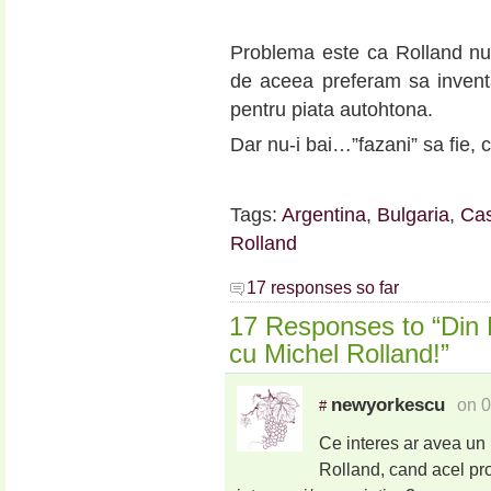
Problema este ca Rolland nu 
de aceea preferam sa invent
pentru piata autohtona.
Dar nu-i bai…”fazani” sa fie, 
Tags:
Argentina
,
Bulgaria
,
Cas
Rolland
17 responses so far
17 Responses to “Din B
cu Michel Rolland!”
newyorkescu
on 0
#
Ce interes ar avea un
Rolland, cand acel prod