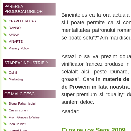
PAREREA
PRODUCATORILOR
Bineinteles ca la ora actuala
CRAMELE RECAS
si-l poate permite ca si co
DAVINO
mentalitatea patronului roman
SERVE
se poate sefu’?” Am mai discu
VINARTE
Privacy Policy
Astazi o sa va prezint doua
STAREA “INDUSTRIEI”:
vinificator francez produse in
celalalt aici, peste Dunare,
Opinii
groasa”. Care
in materie de 
Marketing
de Prowein in fata noastra
CE MAI CITESC...
super-premium si “quality” d
suntem deloc.
Blogul Paharnicului
Cazan cu vin
Asadar:
From Grapes to Wine
Inca un vin?
Clos de los Siete 2009
Lucruri Bune