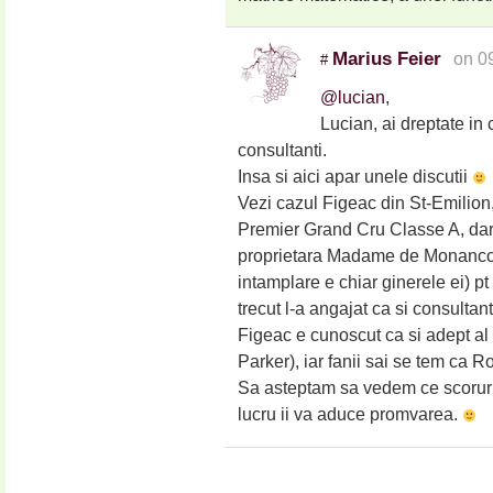
Marius Feier
on 0
#
@lucian
,
Lucian, ai dreptate in
consultanti.
Insa si aici apar unele discutii
Vezi cazul Figeac din St-Emilion, 
Premier Grand Cru Classe A, dar 
proprietara Madame de Monancourt
intamplare e chiar ginerele ei) pt
trecut l-a angajat ca si consultan
Figeac e cunoscut ca si adept al 
Parker), iar fanii sai se tem ca Ro
Sa asteptam sa vedem ce scoruri 
lucru ii va aduce promvarea.