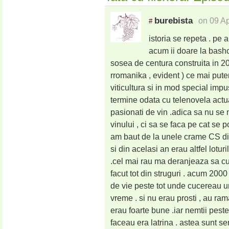
burebista
on 09 A
#
istoria se repeta . pe 
acum ii doare la bashc
sosea de centura construita in 2
rromanika , evident ) ce mai pute
viticultura si in mod special impus
termine odata cu telenovela actua
pasionati de vin .adica sa nu se 
vinului , ci sa se faca pe cat se 
am baut de la unele crame CS din
si din acelasi an erau altfel lotur
.cel mai rau ma deranjeaza sa cum
facut tot din struguri . acum 2000
de vie peste tot unde cucereau un 
vreme . si nu erau prosti , au ram
erau foarte bune .iar nemtii pest
faceau era latrina . astea sunt s