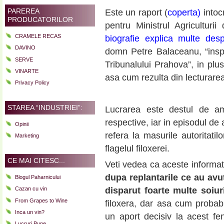
PAREREA
Este un raport (
coperta)
intocm
PRODUCATORILOR
pentru Ministrul Agriculturii
CRAMELE RECAS
biografie explica multe desp
DAVINO
domn Petre Balaceanu, “inspe
SERVE
Tribunalului Prahova”, in plus
VINARTE
asa cum rezulta din lecturarea
Privacy Policy
STAREA “INDUSTRIEI”:
Lucrarea este destul de amp
respective, iar in episodul de
Opinii
refera la masurile autoritati
Marketing
flagelul filoxerei.
CE MAI CITESC...
Veti vedea ca aceste informat
dupa replantarile ce au avut
Blogul Paharnicului
Cazan cu vin
disparut foarte multe soiur
From Grapes to Wine
filoxera, dar asa cum probab
Inca un vin?
un aport decisiv la acest fe
Lucruri Bune