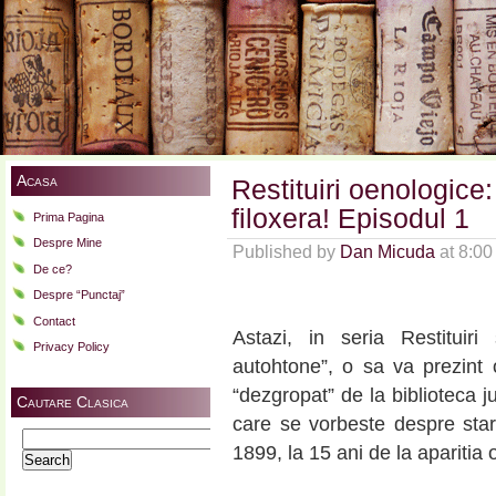
Acasa
Restituiri oenologice
filoxera! Episodul 1
Prima Pagina
Despre Mine
Published by
Dan Micuda
at 8:0
De ce?
Despre “Punctaj”
Contact
Astazi, in seria Restituiri
Privacy Policy
autohtone”, o sa va prezint o
“dezgropat” de la biblioteca j
Cautare Clasica
care se vorbeste despre stare
Search
1899, la 15 ani de la aparitia o
for: