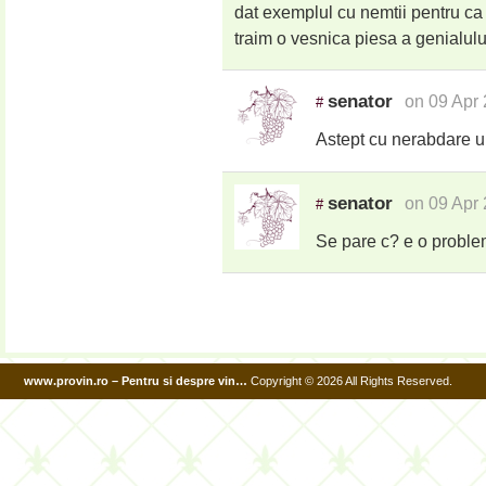
dat exemplul cu nemtii pentru ca 
traim o vesnica piesa a genialului 
senator
on 09 Apr
#
Astept cu nerabdare u
senator
on 09 Apr
#
Se pare c? e o problem
www.provin.ro – Pentru si despre vin…
Copyright © 2026 All Rights Reserved.