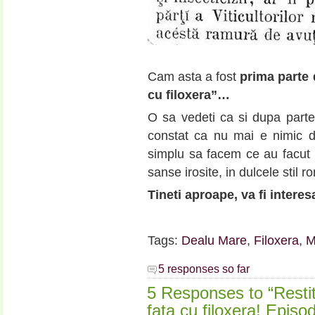
Cam asta a fost
prima parte 
cu filoxera”…
O sa vedeti ca si dupa partea
constat ca nu mai e nimic de
simplu sa facem ce au facut si
sanse irosite, in dulcele stil 
Tineti aproape, va fi interes
Tags:
Dealu Mare
,
Filoxera
,
M
5 responses so far
5 Responses to “Restit
fata cu filoxera! Episod