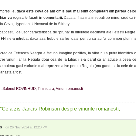
mpresiile,
daca este ceva ce am omis sau mai sunt completari din partea celo
hiar va rog sa le faceti in comentarii.
Daca ar fi sa ma intrebati pe mine, cred ca i
a Geza, Hyperion si Novacul de la Stirbey.
icat destul de usor caracteristica de “pruna” in diferitele declinatii ale Fetestii Negre
i FN ne-a intrebat daca asa trebuie sa fie toate pentru ca au “a common plumm
a cred ca Feteasca Neagra a facut o imagine pozitiva, la Alba nu a putut identifica 
rei vinuri, iar la Regala doar cea de la Liliac i s-a parut ca ar aduce a ceea c
 se puteau gasi variante mai reprezentative pentru Regala (ma gandesc la cele de 
r asta a fost.
n
,
Salonul ROVINHUD
,
Timisoara
,
Vinuri romanesti
“Ce a zis Jancis Robinson despre vinurile romanesti,
us
on 26 Nov 2014 at 12:28 PM
nte review-uri.