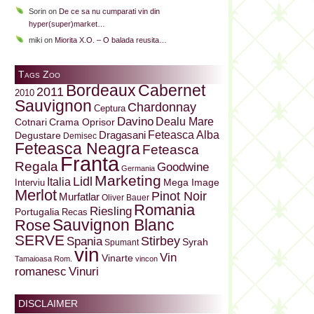
Sorin
on
De ce sa nu cumparati vin din
hyper(super)market…
miki
on
Miorita X.O. – O balada reusita…
Tags Zoo
Bordeaux
Cabernet
2011
2010
Sauvignon
Chardonnay
Ceptura
Davino
Dealu Mare
Cotnari
Crama Oprisor
Dragasani
Feteasca Alba
Degustare
Demisec
Feteasca Neagra
Feteasca
Franta
Regala
Goodwine
Germania
Marketing
Lidl
Italia
Mega Image
Interviu
Merlot
Pinot Noir
Murfatlar
Oliver Bauer
Romania
Riesling
Portugalia
Recas
Sauvignon Blanc
Rose
SERVE
Stirbey
Spania
Syrah
Spumant
vin
Vin
Vinarte
Tamaioasa Rom.
vincon
Vinuri
romanesc
DISCLAIMER