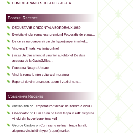
CUM PASTRAM O STICLA DESFACUTA
Postari Recente
DEGUSTARE ORIZONTALA BORDEAUX 1989
Evolutia vinului romanesc premium! Fotografie de etapa…
De ce sa nu cumparati vin din hyper(super)market…
Vinoteca Trivale, varianta online!
(Inca) Un clasament al vinurilor autohtone! De data
aceasta de la Gault&Millau…
Feteasca Neagra Update
Vinul la romani: intre cultura si muratura
Exportul de vin romanesc: acum il vezi si nu e….
Comentarii Recente
cristian sirb
on
Temperatura “ideala” de servire a vinului…
Observator
on
Cum sa nu ne luam teapa la raft: alegerea
vinului din hyper(super)market!
George Cirstoiu
on
Cum sa nu ne luam teapa la raft:
alegerea vinului din hyper(super)market!