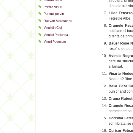
structura si no
din cele trei vin
Printre Vinuri
Liliac Feteas
Punctul pe vin
Fetestile Albe
Razvan Marasescu
Cramele Rec
Vinul din Cluj
aciditate si far
Vinul si Pasiunea…
diferita de prim
Vinuri Povestite
Bauer Rose N
rose” si de pe 
Avincis Negr
care da structu
si lansat.
Vinarte Nede
Nedeea? Bine ec
Balla Geza C
bun tinand con
Crama Ratest
Cramele Reca
caracter de soi
Corcova Fete
echilibrata, se
Oprisor Fete