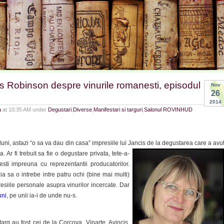
is Robinson despre vinurile romanesti, episodul
Nov
26
2014
a
at 10:35 AM under
Degustari
,
Diverse
,
Manifestari si targuri
,
Salonul ROVINHUD
ni, astazi “o sa va dau din casa” impresiile lui Jancis de la degustarea care a avu
. Ar fi trebuit sa fie o degustare
privata, tete-a-
esti impreuna cu reprezentantii producatorilor.
zia sa o intrebe intre patru ochi (bine mai multi)
esiile personale asupra vinurilor incercate. Dar
uni
, pe unii ia-i de unde nu-s.
 targ au fost cei de la Corcova, Vinarte, Avincis,