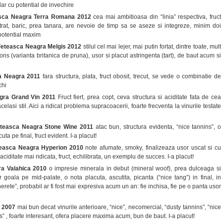
ar cu potential de invechire
sca Neagra Terra Romana 2012
cea mai ambitioasa din “linia” respectiva, fruct
trat, baric, prea tanara, are nevoie de timp sa se aseze si integreze, minim doi
 potential maxim
Feteasca Neagra Melgis 2012
stilul cel mai lejer, mai putin fortat, dintre toate, mult
ons (varianta britanica de pruna), usor si placut astringenta (tart), de baut acum si
ca Neagra 2011
fara structura, plata, fruct obosit, trecut, se vede o combinatie de
chi
gra Grand Vin 2011
Fruct fiert, prea copt, ceva structura si aciditate fata de cea
celasi stil. Aici a ridicat problema supracoacerii, foarte frecventa la vinurile testate
eteasca Neagra Stone Wine 2011
atac bun, structura evidenta, “nice tannins”, o
uta pe final, fruct evident. I-a placut!
easca Neagra Hyperion 2010
note afumate, smoky, finalizeaza usor uscat si cu
 aciditate mai ridicata, fruct, echilibrata, un exemplu de succes. I-a placut!
ra Valahica 2010
o impresie minerala in debut (mineral woof), prea dulceaga si
r goala pe mid-palate, o nota placuta, ascutita, picanta (“nice tang”) in final, in
nerete”, probabil ar fi fost mai expresiva acum un an: fie inchisa, fie pe o panta usor
c 2007
mai bun decat vinurile anterioare, “nice”, necomercial, “dusty tannins”, “nice
s” , foarte interesant, ofera placere maxima acum, bun de baut. I-a placut!