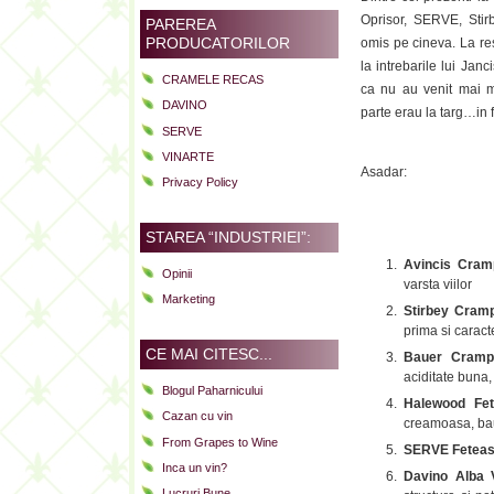
Oprisor, SERVE, Stirb
PAREREA
PRODUCATORILOR
omis pe cineva. La re
la intrebarile lui Jan
CRAMELE RECAS
ca nu au venit mai mu
DAVINO
parte erau la targ…in f
SERVE
VINARTE
Asadar:
Privacy Policy
STAREA “INDUSTRIEI”:
Avincis Cram
Opinii
varsta viilor
Marketing
Stirbey Cram
prima si caracte
CE MAI CITESC...
Bauer Crampo
aciditate buna, 
Blogul Paharnicului
Halewood Fe
Cazan cu vin
creamoasa, ba
From Grapes to Wine
SERVE Feteas
Inca un vin?
Davino Alba 
Lucruri Bune