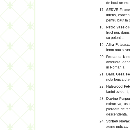
de baut acum d
SERVE Fetea
intens, concen
pentru baut la
Petro Vaselo 
fruct pur, dams
cu potential.
Alira Feteas
lemn nou si ve
Feteasca Nea
anteriora, dar a
in Romania.
Balla Geza F
nota tonica plac
Halewood Fet
tanini evidenti,
Davino Purpu
extractiva, uso
pierdere de “ti
descendenta.
Stirbey Nova
aging indicator