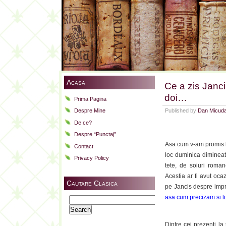
Acasa
Ce a zis Janc
doi…
Prima Pagina
Published by
Dan Micud
Despre Mine
De ce?
Despre “Punctaj”
Asa cum v-am promis lu
Contact
loc duminica dimineata
Privacy Policy
tete, de soiuri roman
Acestia ar fi avut oca
Cautare Clasica
pe Jancis despre impr
asa cum precizam si l
Search
for:
Dintre cei prezenti la