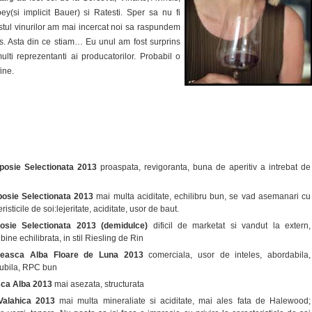
ey(si implicit Bauer) si Ratesti. Sper sa nu fi
stul vinurilor am mai incercat noi sa raspundem
cis. Asta din ce stiam… Eu unul am fost surprins
lti reprezentanti ai producatorilor. Probabil o
ine.
posie Selectionata 2013
proaspata, revigoranta, buna de aperitiv a intrebat de
posie Selectionata 2013
mai multa aciditate, echilibru bun, se vad asemanari cu
risticile de soi:lejeritate, aciditate, usor de baut.
sie Selectionata 2013 (demidulce)
dificil de marketat si vandut la extern,
bine echilibrata, in stil Riesling de Rin
teasca Alba Floare de Luna 2013
comerciala, usor de inteles, abordabila,
ubila, RPC bun
ca Alba 2013
mai asezata, structurata
Valahica 2013
mai multa mineraliate si aciditate, mai ales fata de Halewood;