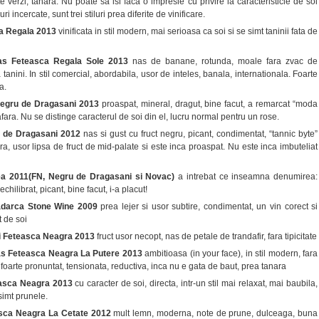
te verzi, tanara. Nu poate sa isi faca o impresie cu privire la caracteristicle de soi
uri incercate, sunt trei stiluri prea diferite de vinificare.
ca Regala 2013
vinificata in stil modern, mai serioasa ca soi si se simt taninii fata de
as Feteasca Regala Sole 2013
nas de banane, rotunda, moale fara zvac de
a tanini. In stil comercial, abordabila, usor de inteles, banala, internationala. Foarte
a.
egru de Dragasani 2013
proaspat, mineral, dragut, bine facut, a remarcat “moda
afara. Nu se distinge caracterul de soi din el, lucru normal pentru un rose.
u de Dragasani 2012
nas si gust cu fruct negru, picant, condimentat, “tannic byte”
ra, usor lipsa de fruct de mid-palate si este inca proaspat. Nu este inca imbuteliat
ea 2011(FN, Negru de Dragasani si Novac)
a intrebat ce inseamna denumirea:
hilibrat, picant, bine facut, i-a placut!
adarca Stone Wine 2009
prea lejer si usor subtire, condimentat, un vin corect si
t de soi
i Feteasca Neagra 2013
fruct usor necopt, nas de petale de trandafir, fara tipicitate
s Feteasca Neagra La Putere 2013
ambitioasa (in your face), in stil modern, fara
 foarte pronuntat, tensionata, reductiva, inca nu e gata de baut, prea tanara
asca Neagra 2013
cu caracter de soi, directa, intr-un stil mai relaxat, mai baubila,
 simt prunele.
asca Neagra La Cetate 2012
mult lemn, moderna, note de prune, dulceaga, buna