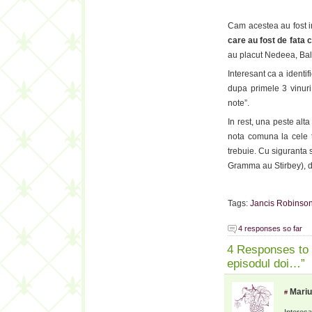
Cam acestea au fost i
care au fost de fata c
au placut Nedeea, Ball
Interesant ca a identif
dupa primele 3 vinur
note”.
In rest, una peste alt
nota comuna la cele t
trebuie. Cu siguranta
Gramma au Stirbey), da
Tags:
Jancis Robinso
4 responses so far
4 Responses to 
episodul doi…”
Mari
#
Interesa