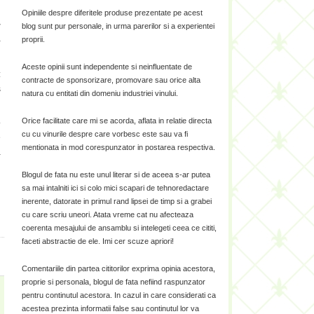
Opiniile despre diferitele produse prezentate pe acest
r
blog sunt pur personale, in urma parerilor si a experientei
proprii.
-
Aceste opinii sunt independente si neinfluentate de
:
contracte de sponsorizare, promovare sau orice alta
s
natura cu entitati din domeniu industriei vinului.
Orice facilitate care mi se acorda, aflata in relatie directa
o
cu cu vinurile despre care vorbesc este sau va fi
e
mentionata in mod corespunzator in postarea respectiva.
a
Blogul de fata nu este unul literar si de aceea s-ar putea
sa mai intalniti ici si colo mici scapari de tehnoredactare
inerente, datorate in primul rand lipsei de timp si a grabei
cu care scriu uneori. Atata vreme cat nu afecteaza
coerenta mesajului de ansamblu si intelegeti ceea ce cititi,
faceti abstractie de ele. Imi cer scuze apriori!
Comentariile din partea cititorilor exprima opinia acestora,
proprie si personala, blogul de fata nefiind raspunzator
pentru continutul acestora. In cazul in care considerati ca
acestea prezinta informatii false sau continutul lor va