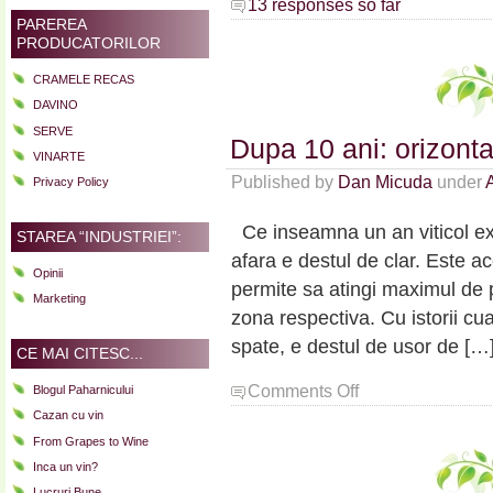
13 responses so far
PAREREA
PRODUCATORILOR
CRAMELE RECAS
DAVINO
SERVE
Dupa 10 ani: orizonta
VINARTE
Published by
Dan Micuda
under
A
Privacy Policy
Ce inseamna un an viticol exc
STAREA “INDUSTRIEI”:
afara e destul de clar. Este ace
Opinii
permite sa atingi maximul de p
Marketing
zona respectiva. Cu istorii cuan
spate, e destul de usor de […
CE MAI CITESC...
on
Comments Off
Blogul Paharnicului
Dupa
Cazan cu vin
10
From Grapes to Wine
ani:
Inca un vin?
orizontala
Stirbey
Lucruri Bune