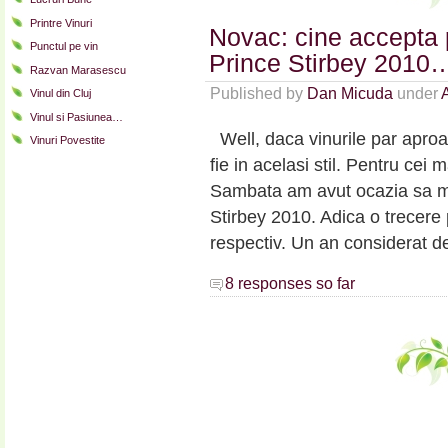
2007
Printre Vinuri
Novac: cine accepta 
Punctul pe vin
Prince Stirbey 2010
Razvan Marasescu
Published by
Dan Micuda
under
A
Vinul din Cluj
Vinul si Pasiunea…
Well, daca vinurile par apro
Vinuri Povestite
fie in acelasi stil. Pentru cei m
Sambata am avut ocazia sa ma 
Stirbey 2010. Adica o trecere p
respectiv. Un an considerat de 
8 responses so far