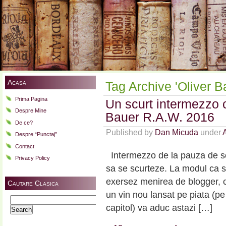
Acasa
Tag Archive 'Oliver B
Prima Pagina
Un scurt intermezzo 
Despre Mine
Bauer R.A.W. 2016
De ce?
Published by
Dan Micuda
under
Despre “Punctaj”
Contact
Intermezzo de la pauza de sc
Privacy Policy
sa se scurteze. La modul ca 
exersez menirea de blogger, ca
Cautare Clasica
un vin nou lansat pe piata (pe
Search
capitol) va aduc astazi […]
for: