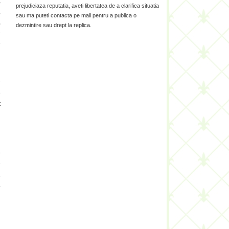
,
prejudiciaza reputatia, aveti libertatea de a clarifica situatia
,
sau ma puteti contacta pe mail pentru a publica o
,
dezmintire sau drept la replica.
e
e
r
e
t
i
e
e
a
a
i
u
i
n