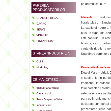
pe drumul cel bun!
PAREREA
PRODUCATORILOR
Marash:
un producat
CRAMELE RECAS
florale plus un Sauvign
DAVINO
La capitolul negre a 
SERVE
plus un cupaj din
Shi
VINARTE
este contruit : un ata
Privacy Policy
taninos, aspru, barbat
cauta distributie la n
STAREA “INDUSTRIEI”:
Una dintre surprizele 
Opinii
Domeniile Anastasia
Marketing
Dealul Mare – Urlati
si subtire, lemn parti
CE MAI CITESC...
traditional, in butoaie
Blogul Paharnicului
total caracterul Merlo
astepta si la o evoluti
Cazan cu vin
para putin unidimension
From Grapes to Wine
declarate sunt iarasi b
Inca un vin?
prezentarea care cam
Lucruri Bune