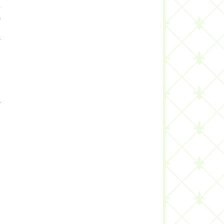
o
m
u
-
i
a