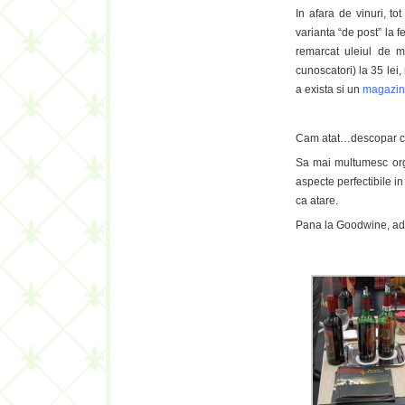
In afara de vinuri, t
varianta “de post” la
remarcat uleiul de m
cunoscatori) la 35 lei
a exista si un
magazin 
Cam atat…descopar ca 
Sa mai multumesc organ
aspecte perfectibile in
ca atare.
Pana la Goodwine, adio