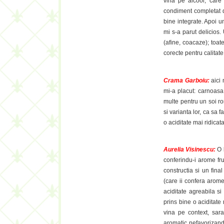
vina pe alcool, care 
condiment completat de 
bine integrate. Apoi 
mi s-a parut delicios.
(afine, coacaze); toate
corecte pentru calitate 
Crama Garboiu:
aici
mi-a placut: carnoasa 
multe pentru un soi 
si varianta lor, ca sa
o aciditate mai ridicata
Aurelia Visinescu:
O
conferindu-i arome fru
constructia si un fina
(care ii confera arome
aciditate agreabila si
prins bine o aciditat
vina pe context, sara
aromatic nefavorizand