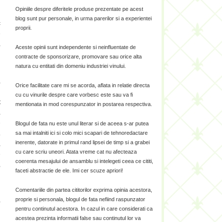
Opiniile despre diferitele produse prezentate pe acest
blog sunt pur personale, in urma parerilor si a experientei
c
proprii.
e
a
Aceste opinii sunt independente si neinfluentate de
contracte de sponsorizare, promovare sau orice alta
natura cu entitati din domeniu industriei vinului.
a
Orice facilitate care mi se acorda, aflata in relatie directa
l
cu cu vinurile despre care vorbesc este sau va fi
t
mentionata in mod corespunzator in postarea respectiva.
a
e
Blogul de fata nu este unul literar si de aceea s-ar putea
sa mai intalniti ici si colo mici scapari de tehnoredactare
.
inerente, datorate in primul rand lipsei de timp si a grabei
,
cu care scriu uneori. Atata vreme cat nu afecteaza
e
coerenta mesajului de ansamblu si intelegeti ceea ce cititi,
,
faceti abstractie de ele. Imi cer scuze apriori!
Comentariile din partea cititorilor exprima opinia acestora,
proprie si personala, blogul de fata nefiind raspunzator
-
pentru continutul acestora. In cazul in care considerati ca
u
acestea prezinta informatii false sau continutul lor va