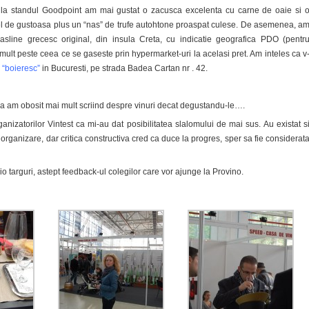
ot la standul Goodpoint am mai gustat o zacusca excelenta cu carne de oaie si 
 fel de gustoasa plus un “nas” de trufe autohtone proaspat culese. De asemenea, a
asline grecesc original, din insula Creta, cu indicatie geografica PDO (pentr
, mult peste ceea ce se gaseste prin hypermarket-uri la acelasi pret. Am inteles ca v
“boieresc”
in Bucuresti, pe strada Badea Cartan nr . 42.
am obosit mai mult scriind despre vinuri decat degustandu-le….
izatorilor Vintest ca mi-au dat posibilitatea slalomului de mai sus. Au existat s
 organizare, dar critica constructiva cred ca duce la progres, sper sa fie considerat
 targuri, astept feedback-ul colegilor care vor ajunge la Provino.