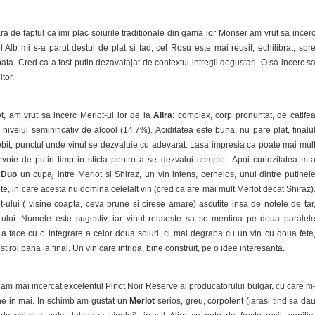
ara de faptul ca imi plac soiurile traditionale din gama lor Monser am vrut sa incer
l Alb mi s-a parut destul de plat si fad, cel Rosu este mai reusit, echilibrat, spr
pata. Cred ca a fost putin dezavatajat de contextul intregii degustari. O sa incerc s
tor.
ot, am vrut sa incerc Merlot-ul lor de la
Alira
: complex, corp pronuntat, de catife
e nivelul seminificativ de alcool (14.7%). Aciditatea este buna, nu pare plat, finalu
ebit, punctul unde vinul se dezvaluie cu adevarat. Lasa impresia ca poate mai mul
voie de putin timp in sticla pentru a se dezvalui complet. Apoi curiozitatea m-
a Duo
un cupaj intre Merlot si Shiraz, un vin intens, cernelos, unul dintre putinel
te, in care acesta nu domina celelalt vin (cred ca are mai mult Merlot decat Shiraz)
t-ului ( visine coapta, ceva prune si cirese amare) ascutite insa de notele de tar
-ului. Numele este sugestiv, iar vinul reuseste sa se mentina pe doua paralel
 a face cu o integrare a celor doua soiuri, ci mai degraba cu un vin cu doua fete
st rol pana la final. Un vin care intriga, bine construit, pe o idee interesanta.
am mai incercat excelentul Pinot Noir Reserve al producatorului bulgar, cu care m
ne in mai. In schimb am gustat un
Merlot
serios, greu, corpolent (iarasi tind sa da