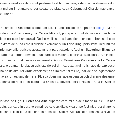
icum la nivelul calitatii sunt pe drumul cel bun se pare, astept sa confirme in viitor
 ca mai au in plantare si vor scoate pe piata ceva Cabernet si Chardonnay parca
e urmarit!
 nu am cerut Smerenie si bine am facut tinand cont de ce au patit alti
colegi
…M-a
n delicios
Chardonnay La Cetate Miracol
, pot spune unul dintre cele mai bun
ne pe care l-am gustat. Desi e vinificat in stil american, onctuos, baricat si cor
 extrem de buna care il sustine exemplar si un finish lung, persistent. Desi nu m
donnay-urile baricate acesta mi s-a parut excelent. Apoi un
Sauvginon Blanc L
, care m-a intrigat, ceva intre un Fume si o varianta crocanta, traditionala. Am intele
ricul, iar rezultatul este ceva deosebit. Apoi o
Tamaioasa Romaneasca La Cetat
ra, eleganta, florala, cu tipicitate de soi si in care zaharul nu isi face de cap deca
na peste alta trei vinuri excelente; as fi incercat si rosiile, dar deja se aglomeras
i avea lumea timp de mine. Plus ca Jderii imi faceau deja cu ochiul si m-a dezarma
a gama de rosii de la capat….la Oprisor a devenit deja o zicala: “Pana la Sfinti t
ot asa pe fuga: O
Feteasca Alba
superba care mi-a placut foarte mult cu un na
diu, dar care in gura te surprinde cu o aciditate vioaie, perfect integrata si arom
entan este in top 3 personal la acest soi.
Golem Alb
, un cupaj realizat la nivel d