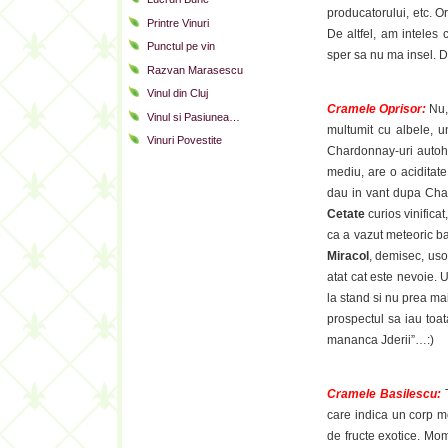
producatorului, etc. Or
Printre Vinuri
De altfel, am inteles
Punctul pe vin
sper sa nu ma insel. D
Razvan Marasescu
Vinul din Cluj
Cramele Oprisor:
Nu,
Vinul si Pasiunea…
multumit cu albele, u
Vinuri Povestite
Chardonnay-uri autohto
mediu, are o aciditate
dau in vant dupa Char
Cetate
curios vinificat
ca a vazut meteoric ba
Miracol
, demisec, usoa
atat cat este nevoie. U
la stand si nu prea ma
prospectul sa iau toat
mananca Jderii”…:)
Cramele Basilescu:
T
care indica un corp me
de fructe exotice. Mom