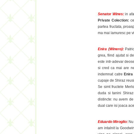
Senator Wines:
in af
Private Colection:
ce
partea fructata, proas
ma mai lamuresc pe vii
Enira (Winero):
Patri
grea, fiind ajutat si d
este intr-adevar deos
si cred ca mai are ne
indemnat catre
Enir
cupaje de Shiraz reusi
Se simt fructele Merlo
duda si tanini Shiraz
distincte: nu avem de
dual care isi joaca ace
Eduardo Miroglio:
Nu 
am intalnit la Goodwi