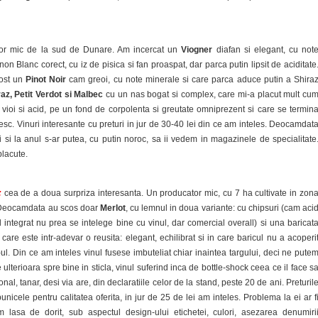
or mic de la sud de Dunare. Am incercat un
Viogner
diafan si elegant, cu not
on Blanc corect, cu iz de pisica si fan proaspat, dar parca putin lipsit de aciditate
fost un
Pinot Noir
cam greoi, cu note minerale si care parca aduce putin a Shira
raz, Petit Verdot si Malbec
cu un nas bogat si complex, care mi-a placut mult cu
c vioi si acid, pe un fond de corpolenta si greutate omniprezent si care se termin
esc. Vinuri interesante cu preturi in jur de 30-40 lei din ce am inteles. Deocamdat
oi si la anul s-ar putea, cu putin noroc, sa ii vedem in magazinele de specialitate
placute.
:
cea de a doua surpriza interesanta. Un producator mic, cu 7 ha cultivate in zon
. Deocamdata au scos doar
Merlot
, cu lemnul in doua variante: cu chipsuri (cam aci
al integrat nu prea se intelege bine cu vinul, dar comercial overall) si una baricat
, care este intr-adevar o reusita: elegant, echilibrat si in care baricul nu a acoperi
t-ul. Din ce am inteles vinul fusese imbuteliat chiar inaintea targului, deci ne pute
e ulterioara spre bine in sticla, vinul suferind inca de bottle-shock ceea ce il face s
al, tanar, desi via are, din declaratiile celor de la stand, peste 20 de ani. Preturil
unicele pentru calitatea oferita, in jur de 25 de lei am inteles. Problema la ei ar f
 lasa de dorit, sub aspectul design-ului etichetei, culori, asezarea denumiri