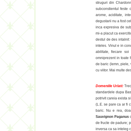
struguri din Chardonn
subconstientul feste 
arome, aciditate, int
degustarii nu a fost cel
inca expresiva de su
mi-a placut ca exercitiu 
destul de des intalnit
inteles. Vinul e in co
abilitate, fiecare so
omniprezent in toate f
de baric (lemn, piele,
cu viitor. Mai multe d
Domeniile Urlati:
Tre
standardele dupa Bas
potrivit careia exista s
(L.E. se pare ca ar fi 
baric. Nu e rea, doa
Sauvignon Paganus
c
de fructe de padure; p
inversa ca sa inteleg 