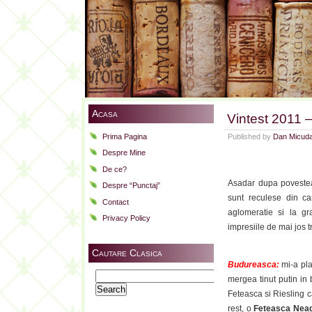
Acasa
Vintest 2011 –
Prima Pagina
Published by
Dan Micud
Despre Mine
De ce?
Asadar dupa povestea 
Despre “Punctaj”
sunt reculese din ca
Contact
aglomeratie si la gr
Privacy Policy
impresiile de mai jos 
Cautare Clasica
Budureasca:
mi-a pla
Search
mergea tinut putin in 
for:
Feteasca si Riesling ca
rest, o
Feteasca Neag