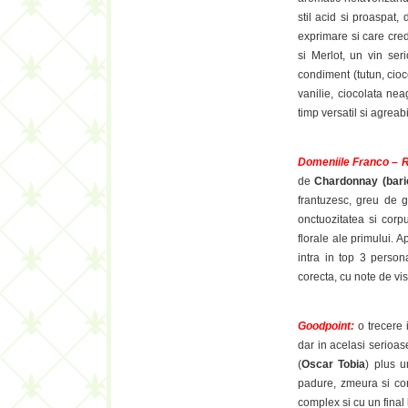
stil acid si proaspat,
exprimare si care cred
si Merlot, un vin ser
condiment (tutun, cio
vanilie, ciocolata nea
timp versatil si agreabi
Domeniile Franco –
de
Chardonnay (baric
frantuzesc, greu de g
onctuozitatea si corp
florale ale primului. 
intra in top 3 perso
corecta, cu note de vis
Goodpoint:
o trecere 
dar in acelasi serioa
(
Oscar Tobia
) plus u
padure, zmeura si con
complex si cu un final 