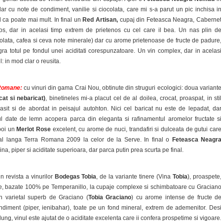
 dar cu note de condiment, vanilie si ciocolata, care mi s-a parut un pic inchisa i
 ca poate mai mult. In final un
Red Artisan,
cupaj din Feteasca Neagra, Caberne
ios, dar in acelasi timp extrem de prietenos cu cel care il bea. Un nas plin d
colata, cafea si ceva note minerale) dar cu arome prietenoase de fructe de padure
gra totul pe fondul unei aciditati corespunzatoare. Un vin complex, dar in acelas
l: in mod clar o reusita.
 Romane:
cu vinuri din gama Crai Nou, obtinute din struguri ecologici: doua variant
at si nebaricat)
, binetineles mi-a placut cel de al doilea, crocat, proaspat, in sti
asit si de abordat in peisajul autohton. Nici cel baricat nu este de lepadat, da
ul date de lemn acopera parca din eleganta si rafinamentul aromelor fructate s
Apoi un
Merlot Rose
excelent, cu arome de nuci, trandafiri si dulceata de gutui car
nal langa Terra Romana 2009 la celor de la Serve. In final o
Feteasca Neagr
ina, piper si aciditate superioara, dar parca putin prea scurta pe final.
in revista a vinurilor
Bodegas Tobia
, de la variante tinere (Vina
Tobia
), proaspete
se, bazate 100% pe Temperanillo, la cupaje complexe si schimbatoare cu Gracian
n varietal superb de Graciano (
Tobia Graciano
) cu arome intense de fructe d
diment (piper, ienibahar), toate pe un fond mineral, extrem de ademenitor. Des
lung, vinul este ajutat de o aciditate excelenta care ii confera prospetime si vigoare