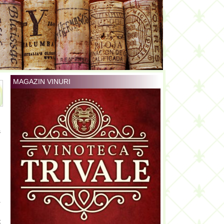
MAGAZIN VINURI
s
n
i
i
a
n
t