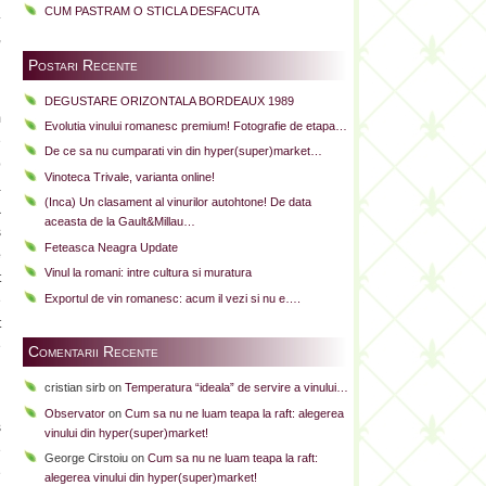
CUM PASTRAM O STICLA DESFACUTA
.
,
Postari Recente
DEGUSTARE ORIZONTALA BORDEAUX 1989
m
Evolutia vinului romanesc premium! Fotografie de etapa…
e
De ce sa nu cumparati vin din hyper(super)market…
p
Vinoteca Trivale, varianta online!
a
(Inca) Un clasament al vinurilor autohtone! De data
a
aceasta de la Gault&Millau…
s
Feteasca Neagra Update
e
Vinul la romani: intre cultura si muratura
t
Exportul de vin romanesc: acum il vezi si nu e….
e
t
e
Comentarii Recente
cristian sirb
on
Temperatura “ideala” de servire a vinului…
Observator
on
Cum sa nu ne luam teapa la raft: alegerea
s
vinului din hyper(super)market!
e
George Cirstoiu
on
Cum sa nu ne luam teapa la raft:
e
alegerea vinului din hyper(super)market!