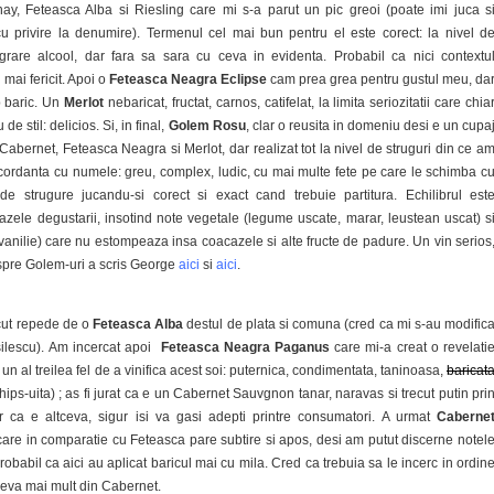
ay, Feteasca Alba si Riesling care mi s-a parut un pic greoi (poate imi juca s
cu privire la denumire). Termenul cel mai bun pentru el este corect: la nivel d
egrare alcool, dar fara sa sara cu ceva in evidenta. Probabil ca nici contextu
 mai fericit. Apoi o
Feteasca Neagra Eclipse
cam prea grea pentru gustul meu, da
b baric. Un
Merlot
nebaricat, fructat, carnos, catifelat, la limita seriozitatii care chia
de stil: delicios. Si, in final,
Golem Rosu
, clar o reusita in domeniu desi e un cupa
: Cabernet, Feteasca Neagra si Merlot, dar realizat tot la nivel de struguri din ce a
ncordanta cu numele: greu, complex, ludic, cu mai multe fete pe care le schimba c
i de strugure jucandu-si corect si exact cand trebuie partitura. Echilibrul est
azele degustarii, insotind note vegetale (legume uscate, marar, leustean uscat) s
 vanilie) care nu estompeaza insa coacazele si alte fructe de padure. Un vin serios
espre Golem-uri a scris George
aici
si
aici
.
cut repede de o
Feteasca Alba
destul de plata si comuna (cred ca mi s-au modific
ilescu). Am incercat apoi
Feteasca Neagra Paganus
care mi-a creat o revelati
i un al treilea fel de a vinifica acest soi: puternica, condimentata, taninoasa,
baricat
chips-uita) ; as fi jurat ca e un Cabernet Sauvgnon tanar, naravas si trecut putin pri
r ca e altceva, sigur isi va gasi adepti printre consumatori. A urmat
Caberne
are in comparatie cu Feteasca pare subtire si apos, desi am putut discerne notel
robabil ca aici au aplicat baricul mai cu mila. Cred ca trebuia sa le incerc in ordin
ceva mai mult din Cabernet.