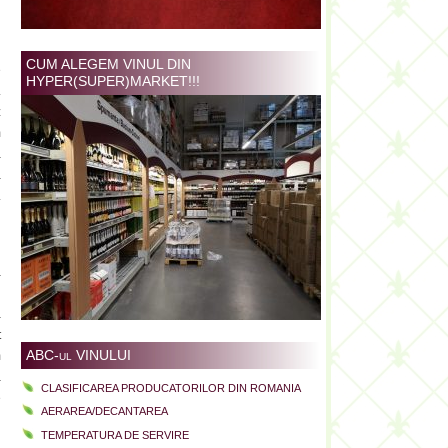
CUM ALEGEM VINUL DIN
e
HYPER(SUPER)MARKET!!!
.
z
m
a
a
.
a
d
a
t
ABC-ul VINULUI
m
a
CLASIFICAREA PRODUCATORILOR DIN ROMANIA
e
AERAREA/DECANTAREA
i
TEMPERATURA DE SERVIRE
i