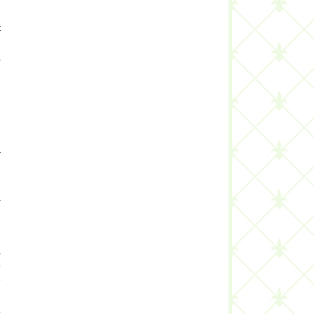
n
t
e
,
i
e
l
r
i
e
a
,
o
e
i
.