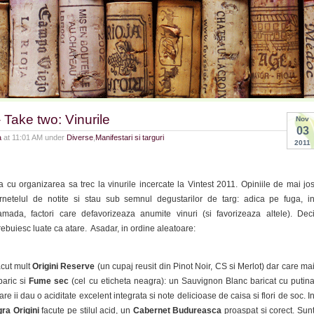
 Take two: Vinurile
Nov
03
a
at 11:01 AM under
Diverse
,
Manifestari si targuri
2011
cu organizarea sa trec la vinurile incercate la Vintest 2011. Opiniile de mai jo
rnetelul de notite si stau sub semnul degustarilor de targ: adica pe fuga, i
amada, factori care defavorizeaza anumite vinuri (si favorizeaza altele). Dec
trebuiesc luate ca atare. Asadar, in ordine aleatoare:
cut mult
Origini Reserve
(un cupaj reusit din Pinot Noir, CS si Merlot) dar care ma
baric si
Fume sec
(cel cu eticheta neagra): un Sauvignon Blanc baricat cu putin
re ii dau o aciditate excelent integrata si note delicioase de caisa si flori de soc. I
ra Origini
facute pe stilul acid, un
Cabernet Budureasca
proaspat si corect. Sun