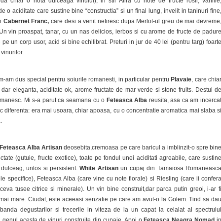
da chiar o nota dulceaga vinului), in stil Alira cu note de fructe rosii, vanilie
o aciditate care sustine bine “constructia” si un final lung, invelit in taninuri fine
un
Cabernet Franc,
care desi a venit nefiresc dupa Merlot-ul greu de mai devreme
 Un vin proaspat, tanar, cu un nas delicios, ierbos si cu arome de fructe de padur
 pe un corp usor, acid si bine echilibrat. Preturi in jur de 40 lei (pentru targ) foart
vinurilor.
 m-am dus special pentru soiurile romanesti, in particular pentru
Plavaie
, care chia
dar eleganta, aciditate ok, arome fructate de mar verde si stone fruits. Destul d
romanesc. Mi s-a parut ca seamana cu o
Feteasca Alba
reusita, asa ca am incerca
 fac diferenta: era mai usoara, chiar apoasa, cu o concentratie aromatica mai slaba s
.
Feteasca Alba Artisan
deosebita,cremoasa pe care baricul a imblinzit-o spre bin
ctate (gutuie, fructe exotice), toate pe fondul unei aciditati agreabile, care sustin
l dulceag, untos si persistent.
White Artisan
un cupaj din Tamaiosa Romaneasc
le specifice), Feteasca Alba (care vine cu note florale) si Riesling (care ii confer
 ceva tusee citrice si minerale). Un vin bine construit,dar parca putin greoi, i-ar f
e mai mare. Ciudat, este aceeasi senzatie pe care am avut-o la Golem. Tind sa da
banda degustarilor si trecerile in viteza de la un capat la celalat al spectrulu
 genul acesta de vinuri construite din cupaje. Apoi o
Feteasca Neagra
Nomad
i