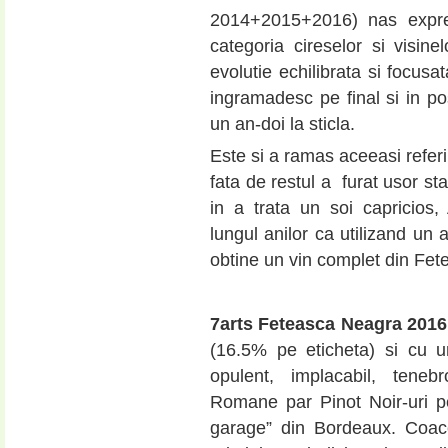
2014+2015+2016) nas expres
categoria cireselor si visine
evolutie echilibrata si focusa
ingramadesc pe final si in p
un an-doi la sticla.
Este si a ramas aceeasi referi
fata de restul a furat usor st
in a trata un soi capricios
lungul anilor ca utilizand un a
obtine un vin complet din Fe
7arts Feteasca Neagra 201
(16.5% pe eticheta) si cu u
opulent, implacabil, tene
Romane par Pinot Noir-uri pe 
garage” din Bordeaux. Coace