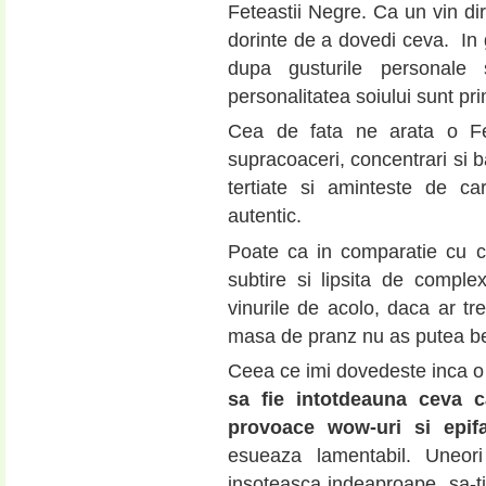
Feteastii Negre. Ca un vin dir
dorinte de a dovedi ceva. In
dupa gusturile personale 
personalitatea soiului sunt pr
Cea de fata ne arata o Fet
supracoaceri, concentrari si b
tertiate si aminteste de ca
autentic.
Poate ca in comparatie cu c
subtire si lipsita de complex
vinurile de acolo, daca ar tr
masa de pranz nu as putea b
Ceea ce imi dovedeste inca o 
sa fie intotdeauna ceva ca
provoace wow-uri si epifa
esueaza lamentabil. Uneor
insoteasca indeaproape, sa-ti