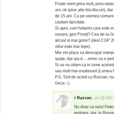
Poate vrem prea mult, prea repe
ani, ok (plus alte bla-bla-uri), d
de 15 ani. Ca pe vremea comunis
cautam tipicitate.
Si apoi, cum hotarim care este in
usoara, gen Pinot)? Cea de la G
alcool si mai grele? (desi CGP 2
stilul este mai lejer).
Mie imi place sa descopar interpr
spate, dar aia e… nimic nu e per
Si sa nu uitam ca in lume acelasi
sau mult mai exuberant (Lumea
P.S. Sint de acord cu Razvan, n
Geza :-).
Razvan
on 18 Oct 
#
Nu doar ca soiul Fetea
restrans, dar, in Roma