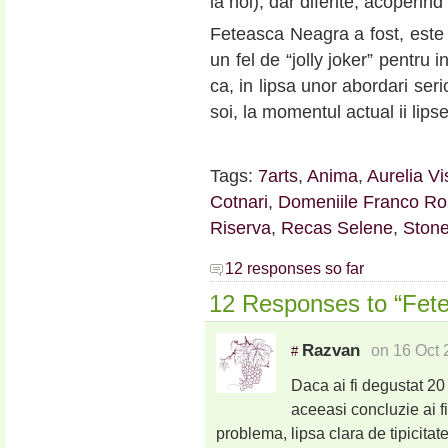
la noi), dar diferite, acoperind 
Feteasca Neagra a fost, este
un fel de “jolly joker” pentru 
ca, in lipsa unor abordari ser
soi, la momentul actual ii lipse
Tags:
7arts
,
Anima
,
Aurelia V
Cotnari
,
Domeniile Franco R
Riserva
,
Recas Selene
,
Ston
12 responses so far
12 Responses to “Fet
Razvan
on 16 Oct 
#
Daca ai fi degustat 20 
aceeasi concluzie ai fi
problema, lipsa clara de tipicitate