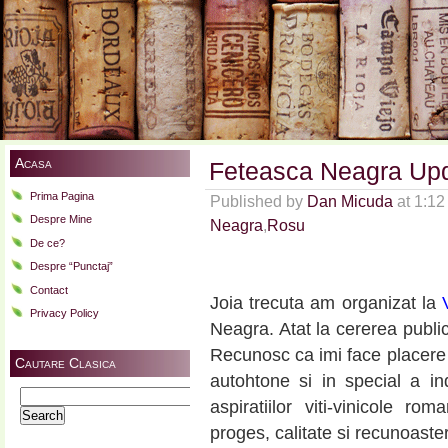
Acasa
Feteasca Neagra Up
Prima Pagina
Published by
Dan Micuda
at 1:1
Despre Mine
Neagra
,
Rosu
De ce?
Despre “Punctaj”
Contact
Joia trecuta am organizat la
Privacy Policy
Neagra. Atat la cererea public
Recunosc ca imi face placere c
Cautare Clasica
autohtone si in special a ind
Search
aspiratiilor viti-vinicole 
for:
proges, calitate si recunoaster