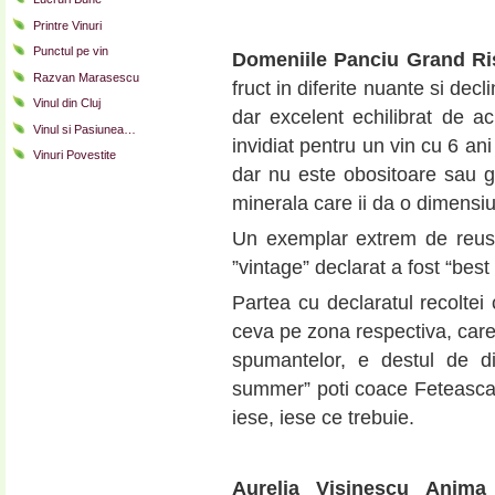
Printre Vinuri
Punctul pe vin
Domeniile Panciu Grand R
Razvan Marasescu
fruct in diferite nuante si dec
Vinul din Cluj
dar excelent echilibrat de ac
Vinul si Pasiunea…
invidiat pentru un vin cu 6 an
Vinuri Povestite
dar nu este obositoare sau g
minerala care ii da o dimensiu
Un exemplar extrem de reusi
”vintage” declarat a fost “best
Partea cu declaratul recoltei
ceva pe zona respectiva, care 
spumantelor, e destul de di
summer” poti coace Feteasca 
iese, iese ce trebuie.
Aurelia Visinescu Anima