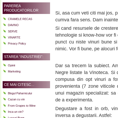
PAREREA
PRODUCATORILOR
Si, asa cum veti citi mai jos, 
cumva fara sens. Dam inainte d
CRAMELE RECAS
DAVINO
Si cand resursele de crestere 
SERVE
tehnologie si know-how vor fi 
VINARTE
punct cu niste vinuri bune s
Privacy Policy
nimic. Vor fi bune, pe alocuri 
STAREA “INDUSTRIEI”:
Dar sa trecem la subiect. Am
Opinii
Marketing
Negre listate la Vinoteca. Si
compusa din opt vinuri a fos
CE MAI CITESC...
provenienta (7 zone viticole 
unui magazin specializat: sa o
Blogul Paharnicului
de a experimenta.
Cazan cu vin
From Grapes to Wine
Degustare a fost in orb, vin
Inca un vin?
inversa a degustarii. Astfel:
Lucruri Bune