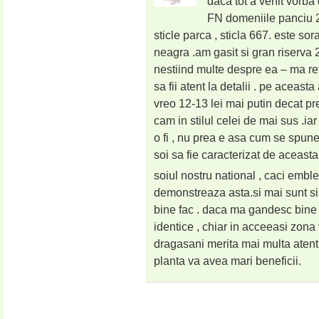
daca tot a venit vorba
FN domeniile panciu 2
sticle parca , sticla 667. este sor
neagra .am gasit si gran riserva
nestiind multe despre ea – ma refer
sa fii atent la detalii . pe aceast
vreo 12-13 lei mai putin decat pre
cam in stilul celei de mai sus .
o fi , nu prea e asa cum se spun
soi sa fie caracterizat de aceas
soiul nostru national , caci embl
demonstreaza asta.si mai sunt si 
bine fac . daca ma gandesc bine 
identice , chiar in acceeasi zona 
dragasani merita mai multa atentie
planta va avea mari beneficii.