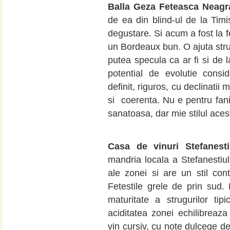
Balla Geza Feteasca Neagr
de ea din blind-ul de la Timi
degustare. Si acum a fost la f
un Bordeaux bun. O ajuta struc
putea specula ca ar fi si de
potential de evolutie consi
definit, riguros, cu declinatii 
si coerenta. Nu e pentru fa
sanatoasa, dar mie stilul aces
Casa de vinuri Stefanes
mandria locala a Stefanestiulu
ale zonei si are un stil con
Fetestile grele de prin sud.
maturitate a strugurilor tipi
aciditatea zonei echilibreaza
vin cursiv, cu note dulcege de