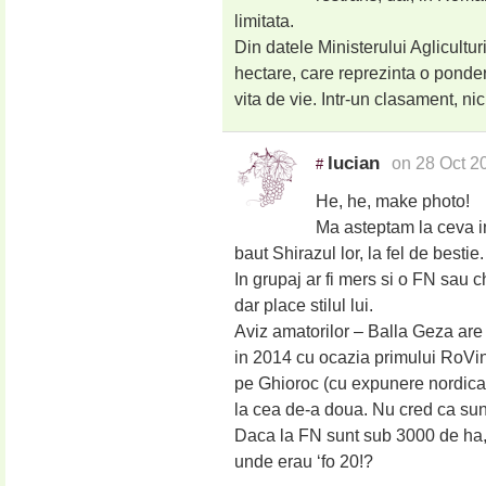
limitata.
Din datele Ministerului Aglicultur
hectare, care reprezinta o ponder
vita de vie. Intr-un clasament, ni
lucian
on 28 Oct 2
#
He, he, make photo!
Ma asteptam la ceva i
baut Shirazul lor, la fel de bestie.
In grupaj ar fi mers si o FN sau c
dar place stilul lui.
Aviz amatorilor – Balla Geza ar
in 2014 cu ocazia primului RoVi
pe Ghioroc (cu expunere nordica)
la cea de-a doua. Nu cred ca sun
Daca la FN sunt sub 3000 de ha
unde erau ‘fo 20!?