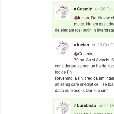
Cosmin
on 28 Oct
#
@lucian
, Da’ Novac ci
multe. Nu am gasit dec
de elegant (cel putin in interpret
lucian
on 29 Oct 2
#
@Cosmin
,
70 ha. Au si Avincis. S
considerare sa pun un ha de Neg
loc de FN.
Revenind la FN cred ca am intalnit
alt sens] care imediat ce li se t
daca nu e acolo. Dar ei o simt.
burebista
on 04 D
#