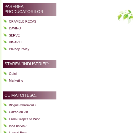
de
PAREREA
500
PRODUCATORILOR
de
puncte
CRAMELE RECAS
Parker
DAVINO
sau
SERVE
perfectiunea
VINARTE
vinului
in
Privacy Policy
cinci
ipostaze
STAREA “INDUSTRIEI”:
Opinii
Marketing
CE MAI CITESC...
Blogul Paharnicului
Cazan cu vin
From Grapes to Wine
Inca un vin?
Lucruri Bune