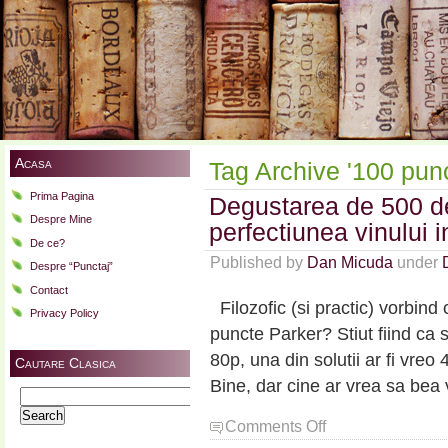
Acasa
Tag Archive '100 punc
Prima Pagina
Degustarea de 500 d
Despre Mine
perfectiunea vinului i
De ce?
Published by
Dan Micuda
under
Despre “Punctaj”
Contact
Filozofic (si practic) vorbind 
Privacy Policy
puncte Parker? Stiut fiind ca 
80p, una din solutii ar fi vreo
Cautare Clasica
Bine, dar cine ar vrea sa bea
Search
for:
on
Comments Off
Degustarea