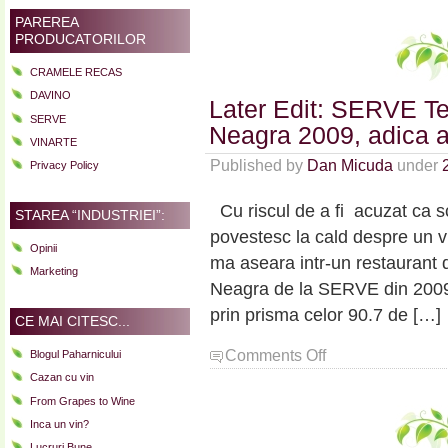
de
PAREREA
500
PRODUCATORILOR
de
puncte
CRAMELE RECAS
Parker
DAVINO
Later Edit: SERVE T
sau
SERVE
perfectiunea
Neagra 2009, adica 
VINARTE
vinului
Published by
Dan Micuda
under
in
Privacy Policy
cinci
ipostaze
Cu riscul de a fi acuzat ca 
STAREA “INDUSTRIEI”:
povestesc la cald despre un v
Opinii
ma aseara intr-un restaurant d
Marketing
Neagra de la SERVE din 2009.
prin prisma celor 90.7 de […]
CE MAI CITESC...
on
Comments Off
Blogul Paharnicului
Later
Cazan cu vin
Edit:
From Grapes to Wine
SERVE
Inca un vin?
Terra
Romana
Lucruri Bune