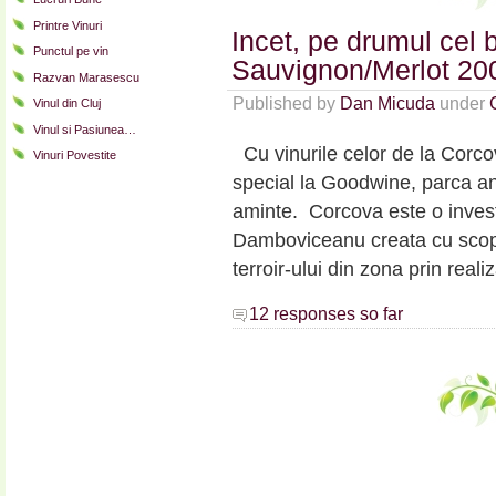
Feteasca
Printre Vinuri
Incet, pe drumul cel
Neagra
Punctul pe vin
2009,
Sauvignon/Merlot 20
Razvan Marasescu
adica
Published by
Dan Micuda
under
Vinul din Cluj
aia
cu
Vinul si Pasiunea…
medalie…
Cu vinurile celor de la Corcov
Vinuri Povestite
special la Goodwine, parca an
aminte. Corcova este o invest
Damboviceanu creata cu scopul
terroir-ului din zona prin real
12 responses so far