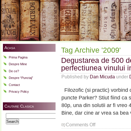
Acasa
Tag Archive '2009'
Prima Pagina
Degustarea de 500 d
Despre Mine
perfectiunea vinului i
De ce?
Published by
Dan Micuda
under
Despre “Punctaj”
Contact
Filozofic (si practic) vorbind 
Privacy Policy
puncte Parker? Stiut fiind ca 
80p, una din solutii ar fi vreo
Cautare Clasica
Bine, dar cine ar vrea sa bea
Search
for:
on
Comments Off
Degustarea