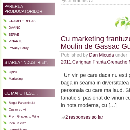
Comments Off
Ce
PAREREA
PRODUCATORILOR
a
facut
CRAMELE RECAS
William
Fevre
DAVINO
in
SERVE
Cu marketing frantu
2011?
VINARTE
Moulin de Gassac G
Privacy Policy
Published by
Dan Micuda
under
2011
,
Carignan
,
Franta
,
Grenache
,
STAREA “INDUSTRIEI”:
Opinii
Un vin pe care daca nu esti pu
Marketing
baga in seama in diversitatea 
personala cu care ma laud. Sit
CE MAI CITESC...
fanatic si pasionat de vinuri 
Blogul Paharnicului
in nota moderna, cu […]
Cazan cu vin
From Grapes to Wine
2 responses so far
Inca un vin?
Lucruri Bune