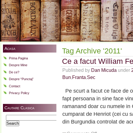
Acasa
Tag Archive '2011'
Prima Pagina
Ce a facut William F
Despre Mine
Published by
Dan Micuda
under
De ce?
Bun
,
Franta
,
Sec
Despre “Punctaj”
Contact
Pe scurt a facut ce face de 
Privacy Policy
fapt persoana in sine face vinu
ramanand doar cu numele in Ch
Cautare Clasica
cumparat de Henriot (cei cu s
Search
din Burgundia controlat de ac
for:
on