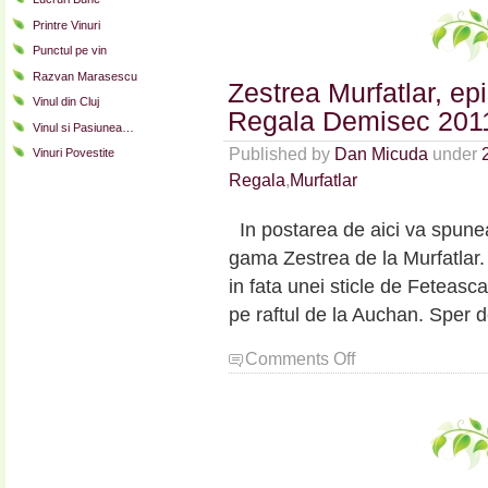
Printre Vinuri
Punctul pe vin
Razvan Marasescu
Zestrea Murfatlar, ep
Vinul din Cluj
Regala Demisec 201
Vinul si Pasiunea…
Published by
Dan Micuda
under
Vinuri Povestite
Regala
,
Murfatlar
In postarea de aici va spunea
gama Zestrea de la Murfatlar. 
in fata unei sticle de Feteas
pe raftul de la Auchan. Sper 
on
Comments Off
Zestrea
Murfatlar,
episodul
doi:
Feteasca
Regala