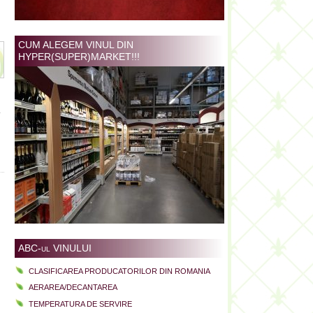
CUM ALEGEM VINUL DIN
HYPER(SUPER)MARKET!!!
.
ABC-ul VINULUI
CLASIFICAREA PRODUCATORILOR DIN ROMANIA
AERAREA/DECANTAREA
TEMPERATURA DE SERVIRE