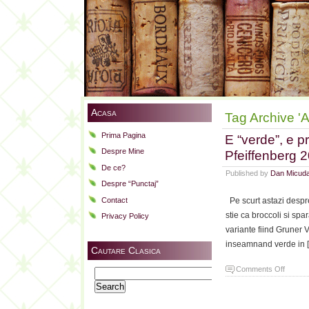
Acasa
Tag Archive 'A
Prima Pagina
E “verde”, e p
Despre Mine
Pfeiffenberg 
De ce?
Published by
Dan Micud
Despre “Punctaj”
Contact
Pe scurt astazi despr
stie ca broccoli si spa
Privacy Policy
variante fiind Gruner V
inseamnand verde in 
Cautare Clasica
on
Comments Off
Search
E
for:
“verde”
e