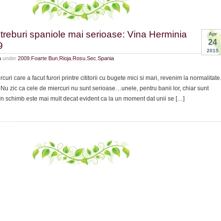
t,
treburi spaniole mai serioase: Vina Herminia
Apr
:
24
9
2015
r
a
under
2009
,
Foarte Bun
,
Rioja
,
Rosu
,
Sec
,
Spania
nberg
uri care a facut furori printre cititorii cu bugete mici si mari, revenim la normalitate
. Nu zic ca cele de miercuri nu sunt serioase…unele, pentru banii lor, chiar sunt
In schimb este mai mult decat evident ca la un moment dat unii se […]
m
e
e:
ia
us