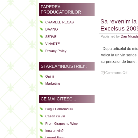
proaspa
PAREREA
e
PRODUCATORILOR
Gruner
Sa revenim la 
CRAMELE RECAS
Veltliner
Excelsus 200
Kurt
DAVINO
Angere
Published by
Dan Micud
SERVE
Pfeiffe
VINARTE
2012
Dupa articolul de mierc
Privacy Policy
Adica la un vin serios
surprinzator de bune. 
STAREA “INDUSTRIEI”:
on
Comments Off
Opinii
Sa
Marketing
reveni
la
treburi
CE MAI CITESC...
spaniol
mai
Blogul Paharnicului
serioas
Cazan cu vin
Vina
From Grapes to Wine
Hermin
Inca un vin?
Excels
2009
Lucruri Bune