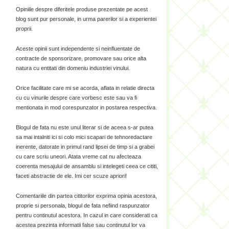
Opiniile despre diferitele produse prezentate pe acest
blog sunt pur personale, in urma parerilor si a experientei
proprii.
Aceste opinii sunt independente si neinfluentate de
contracte de sponsorizare, promovare sau orice alta
natura cu entitati din domeniu industriei vinului.
Orice facilitate care mi se acorda, aflata in relatie directa
cu cu vinurile despre care vorbesc este sau va fi
mentionata in mod corespunzator in postarea respectiva.
Blogul de fata nu este unul literar si de aceea s-ar putea
sa mai intalniti ici si colo mici scapari de tehnoredactare
inerente, datorate in primul rand lipsei de timp si a grabei
cu care scriu uneori. Atata vreme cat nu afecteaza
coerenta mesajului de ansamblu si intelegeti ceea ce cititi,
faceti abstractie de ele. Imi cer scuze apriori!
Comentariile din partea cititorilor exprima opinia acestora,
proprie si personala, blogul de fata nefiind raspunzator
pentru continutul acestora. In cazul in care considerati ca
acestea prezinta informatii false sau continutul lor va