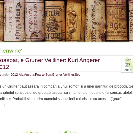
lienwine'
roaspat, e Gruner Veltliner: Kurt Angerer
Apr
27
2012
2015
a
under
2012
,
Alb
,
Austria
,
Foarte Bun
,
Gruner Veltliner
,
Sec
e un Gruner baut aseara in compania unui somon si a unei garnituri de broccoli. S
ranghelul sunt destul de greu de asociat cu vinul, una din putinele (si consacratele)
eltliner. Probabil si datorira numelui si asocierii coloristice cu acesta. (“grun”
[…]
,