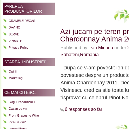
PAREREA
PRODUCATORILOR
CRAMELE RECAS
DAVINO
Azi jucam pe teren pr
SERVE
Chardonnay Anima 2
VINARTE
Published by
Dan Micuda
under
Privacy Policy
Sahateni
,
Romania
STAREA “INDUSTRIEI”:
Dupa ce v-am povestit ieri de
Opinii
povestesc despre un productor
Marketing
Anima Chardonnay 2011. Deci
Visinescu cred ca stie toata l
CE MAI CITESC...
“isprava” cu celebrul Pinot No
Blogul Paharnicului
6 responses so far
Cazan cu vin
From Grapes to Wine
Inca un vin?
Lucruri Bune