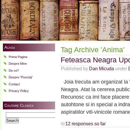
Acasa
Tag Archive 'Anima'
Prima Pagina
Feteasca Neagra Up
Despre Mine
Published by
Dan Micuda
under
De ce?
Despre “Punctaj”
Joia trecuta am organizat la
Contact
Neagra. Atat la cererea public
Privacy Policy
Recunosc ca imi face placere c
autohtone si in special a indra
Cautare Clasica
aspiratiilor viti-vinicole roma
Search
for:
12 responses so far