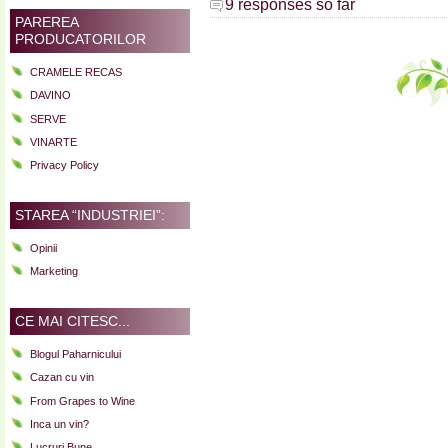
9 responses so far
PAREREA
PRODUCATORILOR
CRAMELE RECAS
DAVINO
SERVE
VINARTE
Privacy Policy
STAREA “INDUSTRIEI”:
Opinii
Marketing
CE MAI CITESC...
Blogul Paharnicului
Cazan cu vin
From Grapes to Wine
Inca un vin?
Lucruri Bune