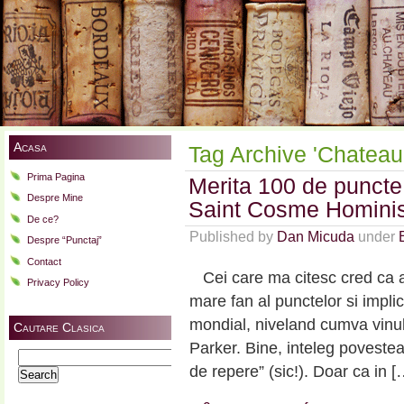
Acasa
Tag Archive 'Chateau
Prima Pagina
Merita 100 de punct
Despre Mine
Saint Cosme Hominis
De ce?
Published by
Dan Micuda
under
Despre “Punctaj”
Contact
Cei care ma citesc cred ca au
Privacy Policy
mare fan al punctelor si implic
mondial, niveland cumva vinul 
Cautare Clasica
Parker. Bine, inteleg poveste
Search
de repere” (sic!). Doar ca in [
for: