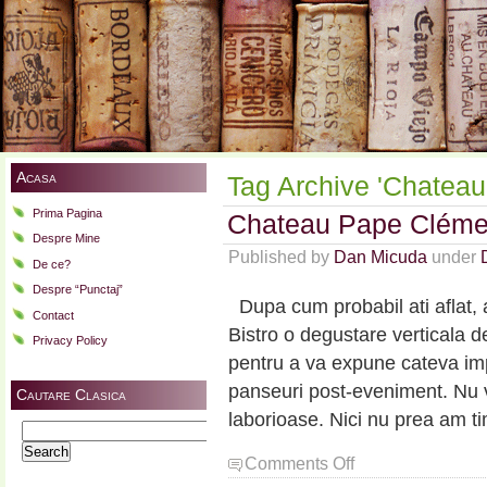
Acasa
Tag Archive 'Chatea
Prima Pagina
Chateau Pape Clémen
Despre Mine
Published by
Dan Micuda
under
De ce?
Despre “Punctaj”
Dupa cum probabil ati aflat
Contact
Bistro o degustare verticala d
Privacy Policy
pentru a va expune cateva imp
panseuri post-eveniment. Nu v
Cautare Clasica
laborioase. Nici nu prea am 
Search
for:
on
Comments Off
Chateau