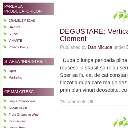
Pape
PAREREA
Clément
PRODUCATORILOR
pe
verticala
CRAMELE RECAS
DAVINO
DEGUSTARE: Vertica
SERVE
Clement
VINARTE
Published by
Dan Micuda
under
Privacy Policy
Dupa o lunga perioada plina 
STAREA “INDUSTRIEI”:
reusesc in sfarsit sa reiau se
Opinii
Sper sa fiu cat de cat const
Marketing
filozofia dupa care ma ghidez
prim plan vinuri deosebite, cu
CE MAI CITESC...
on
Comments Off
Blogul Paharnicului
DEGUSTARE:
Cazan cu vin
Verticala
From Grapes to Wine
Chateau
Inca un vin?
Pape
Clement
Lucruri Bune