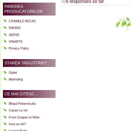
6 responses so far
PAREREA
PRODUCATORILOR
CRAMELE RECAS
DAVINO
SERVE
VINARTE
Privacy Policy
STAREA “INDUSTRIEI”:
Opinii
Marketing
CE MAI CITESC...
Blogul Paharnicului
Cazan cu vin
From Grapes to Wine
Inca un vin?
Lucruri Bune