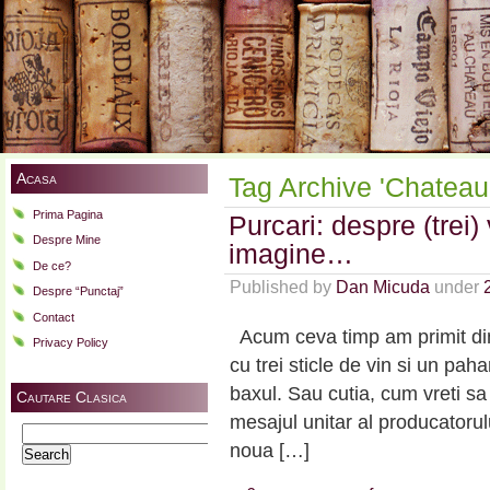
Acasa
Tag Archive 'Chateau 
Prima Pagina
Purcari: despre (trei)
Despre Mine
imagine…
De ce?
Published by
Dan Micuda
under
Despre “Punctaj”
Contact
Acum ceva timp am primit din 
Privacy Policy
cu trei sticle de vin si un pah
baxul. Sau cutia, cum vreti sa i
Cautare Clasica
mesajul unitar al producatorul
Search
noua […]
for: