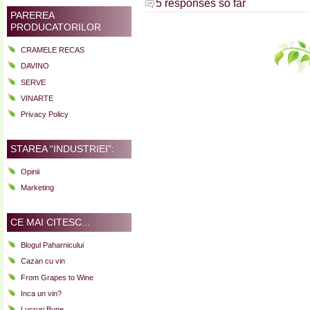
5 responses so far
PAREREA
PRODUCATORILOR
CRAMELE RECAS
DAVINO
SERVE
VINARTE
Privacy Policy
STAREA “INDUSTRIEI”:
Opinii
Marketing
CE MAI CITESC...
Blogul Paharnicului
Cazan cu vin
From Grapes to Wine
Inca un vin?
Lucruri Bune