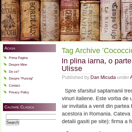
Acasa
Tag Archive 'Cococcio
Prima Pagina
In plina iarna, o parte
Despre Mine
Ulisse
De ce?
Published by
Dan Micuda
under
Despre “Punctaj”
Contact
Spre sfarsitul saptamanii trec
Privacy Policy
vinuri italiene. Este vorba de
iar invitatia a venit din partea
Cautare Clasica
acestora in Romania. Cateva 
Search
detalii gasiti pe site): firma a 
for: