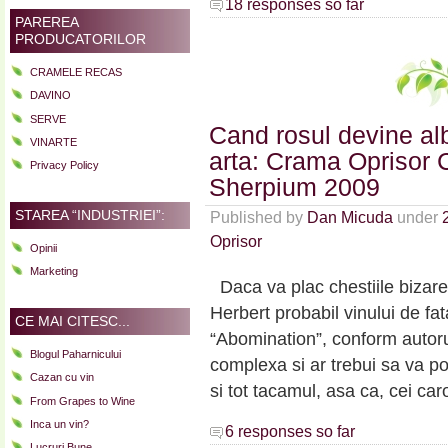
18 responses so far
PAREREA
PRODUCATORILOR
CRAMELE RECAS
DAVINO
SERVE
Cand rosul devine alb
VINARTE
arta: Crama Oprisor 
Privacy Policy
Sherpium 2009
STAREA “INDUSTRIEI”:
Published by
Dan Micuda
under
Oprisor
Opinii
Marketing
Daca va plac chestiile bizare s
Herbert probabil vinului de fata
CE MAI CITESC...
“Abomination”, conform autoru
Blogul Paharnicului
complexa si ar trebui sa va po
Cazan cu vin
si tot tacamul, asa ca, cei car
From Grapes to Wine
Inca un vin?
6 responses so far
Lucruri Bune