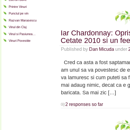
Printre Vinuri
Punctul pe vin
Razvan Marasescu
Vinul din Cluj
Iar Chardonnay: Opr
Vinul si Pasiunea…
Cetate 2010 si un fe
Vinuri Povestite
Published by
Dan Micuda
under
Cred ca asta a fost saptaman
am unul sa va povestesc de el
va lamuresc si cum puteti sa 
mai adaug nimic, decat ca e g
baricata. Sa mai zic […]
2 responses so far