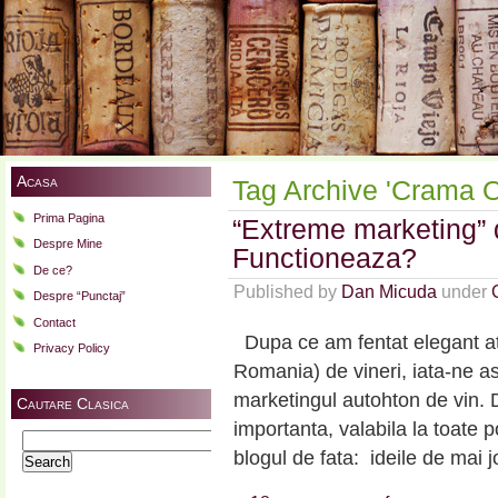
Acasa
Tag Archive 'Crama O
Prima Pagina
“Extreme marketing” 
Despre Mine
Functioneaza?
De ce?
Published by
Dan Micuda
under
Despre “Punctaj”
Contact
Dupa ce am fentat elegant ata
Privacy Policy
Romania) de vineri, iata-ne as
marketingul autohton de vin. D
Cautare Clasica
importanta, valabila la toate p
Search
blogul de fata: ideile de mai 
for: