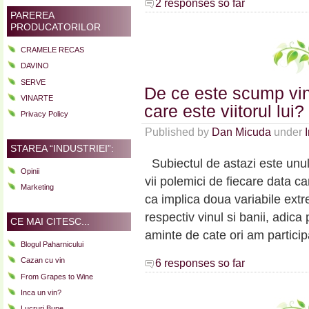
2 responses so far
PAREREA
PRODUCATORILOR
CRAMELE RECAS
DAVINO
SERVE
De ce este scump vin
VINARTE
care este viitorul lui
Privacy Policy
Published by
Dan Micuda
under
STAREA “INDUSTRIEI”:
Subiectul de astazi este unul
Opinii
vii polemici de fiecare data c
Marketing
ca implica doua variabile extr
respectiv vinul si banii, adica
CE MAI CITESC...
aminte de cate ori am particip
Blogul Paharnicului
Cazan cu vin
6 responses so far
From Grapes to Wine
Inca un vin?
Lucruri Bune