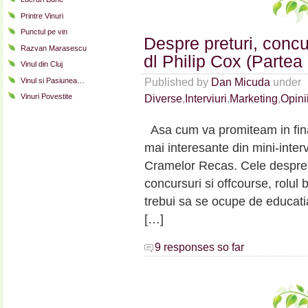
Printre Vinuri
Punctul pe vin
Despre preturi, concu
Razvan Marasescu
dl Philip Cox (Partea 
Vinul din Cluj
Vinul si Pasiunea…
Published by
Dan Micuda
under
Vinuri Povestite
Diverse
,
Interviuri
,
Marketing
,
Opini
Asa cum va promiteam in finalu
mai interesante din mini-interv
Cramelor Recas. Cele despre 
concursuri si offcourse, rolu
trebui sa se ocupe de educati
[…]
9 responses so far