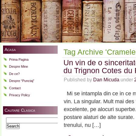
Acasa
Tag Archive 'Cramele
Prima Pagina
Un vin de o sincerit
Despre Mine
du Trignon Cotes du
De ce?
Published by
Dan Micuda
under
Despre “Punctaj”
Contact
Mi se intampla din ce in ce m
Privacy Policy
vin. La singular. Mult mai des 
excelente, pe alocuri superbe.
Cautare Clasica
postare alaturi de alte sura
Search
trenului, nu […]
for: