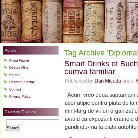
Acasa
Tag Archive 'Diplomat
Prima Pagina
Smart Drinks of Buchar
Despre Mine
cumva familiar
De ce?
Published by
Dan Micuda
under
Despre “Punctaj”
Contact
Acum vreo doua saptamani am 
Privacy Policy
usor atipic pentru piata de la
mini-targ de vinuri organizat 
Cautare Clasica
avand ca expozanti cramele din
Search
gandindu-ma la piata autohton
for: