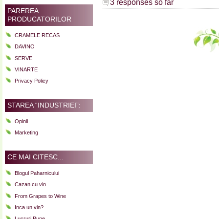
3 responses so far
PAREREA
PRODUCATORILOR
CRAMELE RECAS
DAVINO
SERVE
VINARTE
Privacy Policy
STAREA “INDUSTRIEI”:
Opinii
Marketing
CE MAI CITESC...
Blogul Paharnicului
Cazan cu vin
From Grapes to Wine
Inca un vin?
Lucruri Bune