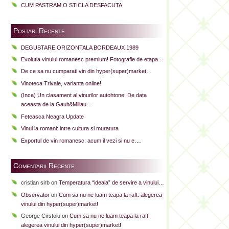
CUM PASTRAM O STICLA DESFACUTA
Postari Recente
DEGUSTARE ORIZONTALA BORDEAUX 1989
Evolutia vinului romanesc premium! Fotografie de etapa…
De ce sa nu cumparati vin din hyper(super)market…
Vinoteca Trivale, varianta online!
(Inca) Un clasament al vinurilor autohtone! De data
aceasta de la Gault&Millau…
Feteasca Neagra Update
Vinul la romani: intre cultura si muratura
Exportul de vin romanesc: acum il vezi si nu e….
Comentarii Recente
cristian sirb
on
Temperatura “ideala” de servire a vinului…
Observator
on
Cum sa nu ne luam teapa la raft: alegerea
vinului din hyper(super)market!
George Cirstoiu
on
Cum sa nu ne luam teapa la raft:
alegerea vinului din hyper(super)market!