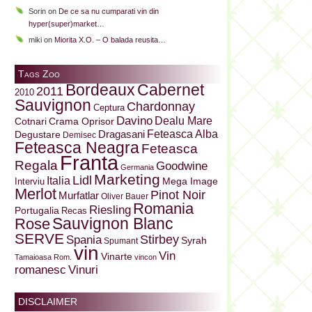
Sorin
on
De ce sa nu cumparati vin din
hyper(super)market…
miki
on
Miorita X.O. – O balada reusita…
Tags Zoo
Bordeaux
Cabernet
2011
2010
Sauvignon
Chardonnay
Ceptura
Davino
Dealu Mare
Cotnari
Crama Oprisor
Dragasani
Feteasca Alba
Degustare
Demisec
Feteasca Neagra
Feteasca
Franta
Regala
Goodwine
Germania
Marketing
Lidl
Italia
Mega Image
Interviu
Merlot
Pinot Noir
Murfatlar
Oliver Bauer
Romania
Riesling
Portugalia
Recas
Sauvignon Blanc
Rose
SERVE
Stirbey
Spania
Syrah
Spumant
vin
Vin
Vinarte
Tamaioasa Rom.
vincon
Vinuri
romanesc
DISCLAIMER