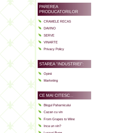
PAREREA
PRODUCATORILOR
CRAMELE RECAS
DAVINO
SERVE
VINARTE
Privacy Policy
STAREA “INDUSTRIEI”:
Opinii
Marketing
CE MAI CITESC...
Blogul Paharnicului
Cazan cu vin
From Grapes to Wine
Inca un vin?
Lucruri Bune