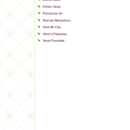
Printre Vinuri
Punctul pe vin
Razvan Marasescu
Vinul din Cluj
Vinul si Pasiunea…
Vinuri Povestite