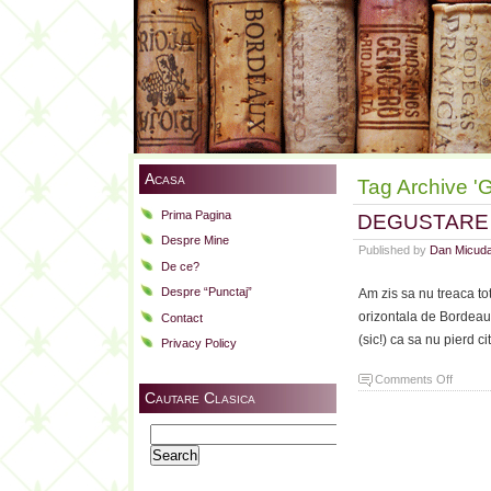
Acasa
Tag Archive 'G
Prima Pagina
DEGUSTARE 
Despre Mine
Published by
Dan Micud
De ce?
Despre “Punctaj”
Am zis sa nu treaca to
orizontala de Bordeaux
Contact
(sic!) ca sa nu pierd ci
Privacy Policy
on
Comments Off
Cautare Clasica
DEGU
ORIZO
Search
BORD
for:
1989