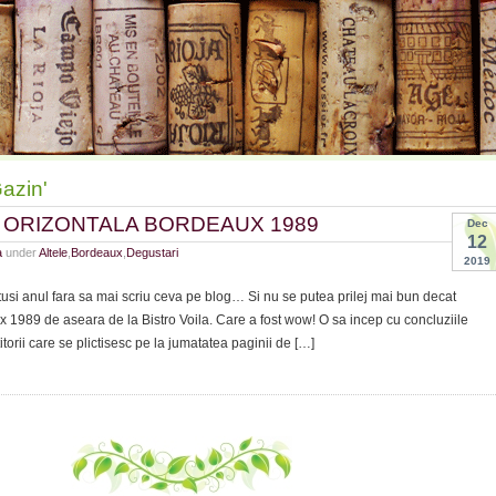
azin'
ORIZONTALA BORDEAUX 1989
Dec
12
a
under
Altele
,
Bordeaux
,
Degustari
2019
tusi anul fara sa mai scriu ceva pe blog… Si nu se putea prilej mai bun decat
 1989 de aseara de la Bistro Voila. Care a fost wow! O sa incep cu concluziile
titorii care se plictisesc pe la jumatatea paginii de […]
STARE
NTALA
EAUX