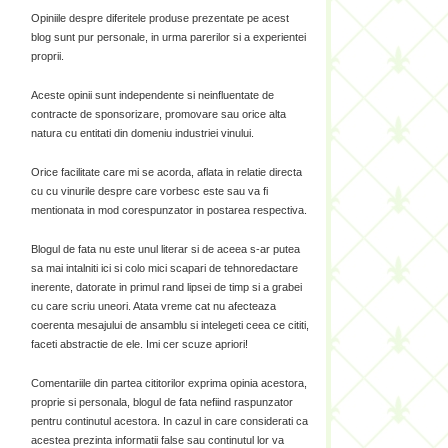
Opiniile despre diferitele produse prezentate pe acest
blog sunt pur personale, in urma parerilor si a experientei
proprii.
Aceste opinii sunt independente si neinfluentate de
contracte de sponsorizare, promovare sau orice alta
natura cu entitati din domeniu industriei vinului.
Orice facilitate care mi se acorda, aflata in relatie directa
cu cu vinurile despre care vorbesc este sau va fi
mentionata in mod corespunzator in postarea respectiva.
Blogul de fata nu este unul literar si de aceea s-ar putea
sa mai intalniti ici si colo mici scapari de tehnoredactare
inerente, datorate in primul rand lipsei de timp si a grabei
cu care scriu uneori. Atata vreme cat nu afecteaza
coerenta mesajului de ansamblu si intelegeti ceea ce cititi,
faceti abstractie de ele. Imi cer scuze apriori!
Comentariile din partea cititorilor exprima opinia acestora,
proprie si personala, blogul de fata nefiind raspunzator
pentru continutul acestora. In cazul in care considerati ca
acestea prezinta informatii false sau continutul lor va