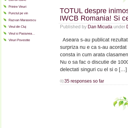
Printre Vinuri
TOTUL despre inimosu
Punctul pe vin
IWCB Romania! Si c
Razvan Marasescu
Published by
Dan Micuda
under
Vinul din Cluj
Vinul si Pasiunea…
Aseara s-au publicat rezultat
Vinuri Povestite
surpriza nu e ca s-au acordat 
consta in cum arata clasament
Nu o sa fac o discutie de 100
delectati singuri cu el si o […]
35 responses so far