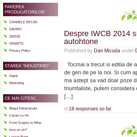
PAREREA
PRODUCATORILOR
CRAMELE RECAS
DAVINO
Despre IWCB 2014 si 
SERVE
autohtone
VINARTE
Published by
Dan Micuda
under
Privacy Policy
Tocmai a trecut si editia de
STAREA “INDUSTRIEI”:
de gen de pe la noi. Si cum ap
Opinii
ma astept sa vad doar poze de
Marketing
triumfaliste, putem considera
[…]
CE MAI CITESC...
18 responses so far
Blogul Paharnicului
Cazan cu vin
From Grapes to Wine
Inca un vin?
Lucruri Bune