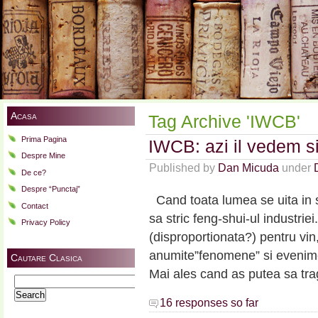
Acasa
Tag Archive 'IWCB'
Prima Pagina
IWCB: azi il vedem s
Despre Mine
Published by
Dan Micuda
under
De ce?
Despre “Punctaj”
Cand toata lumea se uita in s
Contact
sa stric feng-shui-ul industrie
Privacy Policy
(disproportionata?) pentru vin
anumite”fenomene” si evenimen
Cautare Clasica
Mai ales cand as putea sa trag
Search
for:
16 responses so far