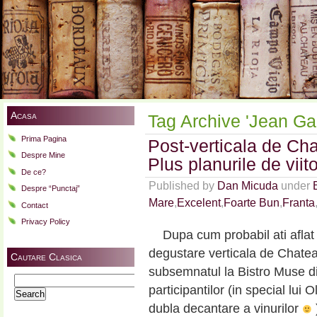
Acasa
Tag Archive 'Jean Ga
Prima Pagina
Post-verticala de Ch
Despre Mine
Plus planurile de vi
De ce?
Published by
Dan Micuda
under
Despre “Punctaj”
Mare
,
Excelent
,
Foarte Bun
,
Franta
Contact
Privacy Policy
Dupa cum probabil ati aflat 
degustare verticala de Chate
Cautare Clasica
subsemnatul la Bistro Muse di
Search
participantilor (in special lui 
for:
dubla decantare a vinurilor