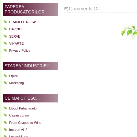
PAREREA
on
Comments Off
PRODUCATORILOR
Post-
verticala
CRAMELE RECAS
de
DAVINO
Chateau
SERVE
Sociando-
Mallet!
VINARTE
Plus
Privacy Policy
planurile
de
STAREA “INDUSTRIEI”:
viitor
pentru
Opinii
Goodwine…
Marketing
CE MAI CITESC...
Blogul Paharnicului
Cazan cu vin
From Grapes to Wine
Inca un vin?
Lucruri Bune