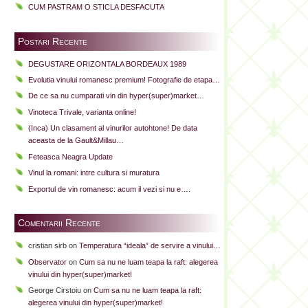
CUM PASTRAM O STICLA DESFACUTA
Postari Recente
DEGUSTARE ORIZONTALA BORDEAUX 1989
Evolutia vinului romanesc premium! Fotografie de etapa…
De ce sa nu cumparati vin din hyper(super)market…
Vinoteca Trivale, varianta online!
(Inca) Un clasament al vinurilor autohtone! De data
aceasta de la Gault&Millau…
Feteasca Neagra Update
Vinul la romani: intre cultura si muratura
Exportul de vin romanesc: acum il vezi si nu e….
Comentarii Recente
cristian sirb
on
Temperatura “ideala” de servire a vinului…
Observator
on
Cum sa nu ne luam teapa la raft: alegerea
vinului din hyper(super)market!
George Cirstoiu
on
Cum sa nu ne luam teapa la raft:
alegerea vinului din hyper(super)market!