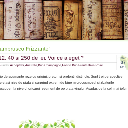
Lambrusco Frizzante'
, 40 si 250 de lei. Voi ce alegeti?
Mar
07
a
under
Acceptabil
,
Australia
,
Bun
,
Champagne
,
Foarte Bun
,
Franta
,
Italia
,
Rose
2014
ie de spumante roze cu origini, preturi si pretentii distincte. Sunt trei perspective
celeiasi nise de piata si surprind extrem de bine microcosmosul si zbaterile
escoperi la nivelul oricarui segment de pe piata vinului. Asadar, de la cel mai ieftin