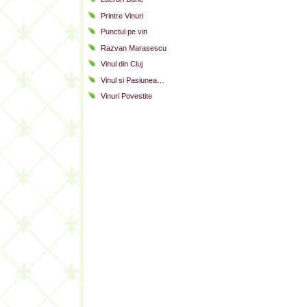
Printre Vinuri
Punctul pe vin
Razvan Marasescu
Vinul din Cluj
Vinul si Pasiunea…
Vinuri Povestite