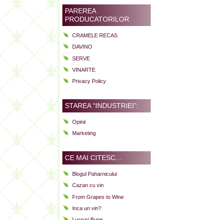
PAREREA
PRODUCATORILOR
CRAMELE RECAS
DAVINO
SERVE
VINARTE
Privacy Policy
STAREA “INDUSTRIEI”:
Opinii
Marketing
CE MAI CITESC...
Blogul Paharnicului
Cazan cu vin
From Grapes to Wine
Inca un vin?
Lucruri Bune