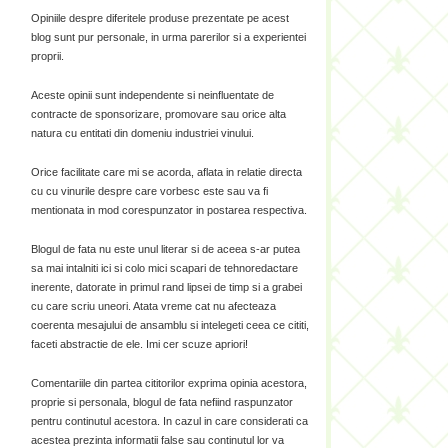
Opiniile despre diferitele produse prezentate pe acest
blog sunt pur personale, in urma parerilor si a experientei
proprii.
Aceste opinii sunt independente si neinfluentate de
contracte de sponsorizare, promovare sau orice alta
natura cu entitati din domeniu industriei vinului.
Orice facilitate care mi se acorda, aflata in relatie directa
cu cu vinurile despre care vorbesc este sau va fi
mentionata in mod corespunzator in postarea respectiva.
Blogul de fata nu este unul literar si de aceea s-ar putea
sa mai intalniti ici si colo mici scapari de tehnoredactare
inerente, datorate in primul rand lipsei de timp si a grabei
cu care scriu uneori. Atata vreme cat nu afecteaza
coerenta mesajului de ansamblu si intelegeti ceea ce cititi,
faceti abstractie de ele. Imi cer scuze apriori!
Comentariile din partea cititorilor exprima opinia acestora,
proprie si personala, blogul de fata nefiind raspunzator
pentru continutul acestora. In cazul in care considerati ca
acestea prezinta informatii false sau continutul lor va