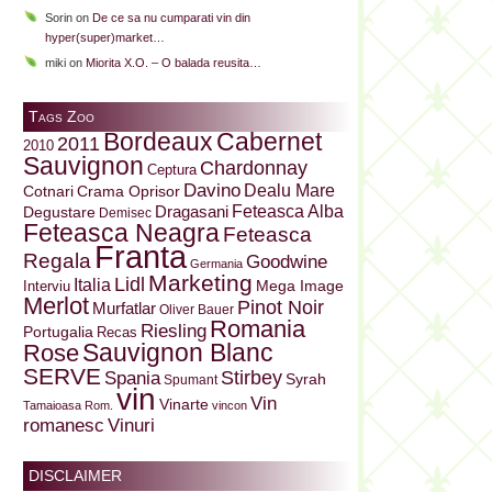
Sorin
on
De ce sa nu cumparati vin din
hyper(super)market…
miki
on
Miorita X.O. – O balada reusita…
Tags Zoo
Bordeaux
Cabernet
2011
2010
Sauvignon
Chardonnay
Ceptura
Davino
Dealu Mare
Cotnari
Crama Oprisor
Dragasani
Feteasca Alba
Degustare
Demisec
Feteasca Neagra
Feteasca
Franta
Regala
Goodwine
Germania
Marketing
Lidl
Italia
Mega Image
Interviu
Merlot
Pinot Noir
Murfatlar
Oliver Bauer
Romania
Riesling
Portugalia
Recas
Sauvignon Blanc
Rose
SERVE
Stirbey
Spania
Syrah
Spumant
vin
Vin
Vinarte
Tamaioasa Rom.
vincon
Vinuri
romanesc
DISCLAIMER