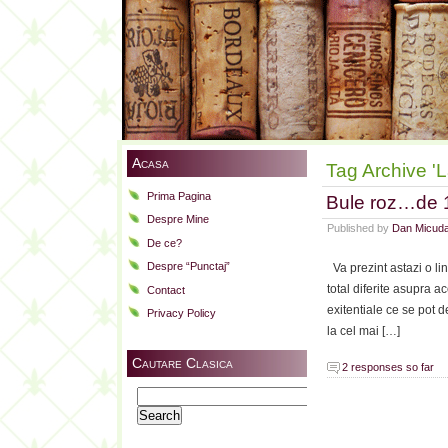
Acasa
Tag Archive '
Prima Pagina
Bule roz…de 12
Despre Mine
Published by
Dan Micud
De ce?
Despre “Punctaj”
Va prezint astazi o lin
total diferite asupra a
Contact
exitentiale ce se pot d
Privacy Policy
la cel mai […]
Cautare Clasica
2 responses so far
Search
for: