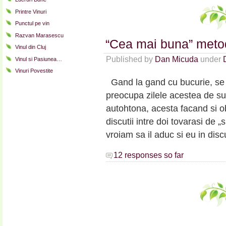
vede
Printre Vinuri
Romania
Punctul pe vin
viticola
din
Razvan Marasescu
“Cea mai buna” meto
Languedoc-
Vinul din Cluj
ul
Published by
Dan Micuda
under
Vinul si Pasiunea…
frantuzesc
Vinuri Povestite
Gand la gand cu bucurie, se 
preocupa zilele acestea de su
autohtona, acesta facand si obi
discutii intre doi tovarasi de „
vroiam sa il aduc si eu in disc
12 responses so far