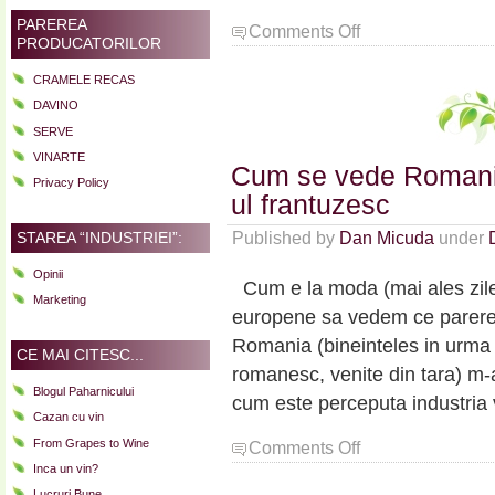
PAREREA
on
Comments Off
PRODUCATORILOR
Toate
drumurile
CRAMELE RECAS
duc
DAVINO
in
SERVE
Franta:
Grier
VINARTE
Cum se vede Romania
Galamus
Privacy Policy
2009
ul frantuzesc
Published by
Dan Micuda
under
STAREA “INDUSTRIEI”:
Opinii
Cum e la moda (mai ales zile
Marketing
europene sa vedem ce parere m
Romania (bineinteles in urma d
CE MAI CITESC...
romanesc, venite din tara) m-
Blogul Paharnicului
cum este perceputa industria 
Cazan cu vin
From Grapes to Wine
on
Comments Off
Cum
Inca un vin?
se
Lucruri Bune