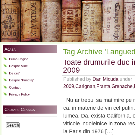
Acasa
Tag Archive 'Langued
Prima Pagina
Toate drumurile duc 
Despre Mine
2009
De ce?
Published by
Dan Micuda
under
Despre “Punctaj”
2009
,
Carignan
,
Franta
,
Grenache
,
Contact
Privacy Policy
Nu ar trebui sa mai mire pe n
ca, in materie de vin cel putin
Cautare Clasica
lumea. Da, exista California, e
Search
viticole indoielnice in zona re
for:
la Paris din 1976 […]