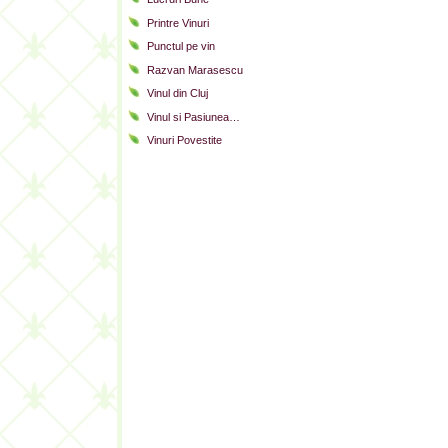
Printre Vinuri
Punctul pe vin
Razvan Marasescu
Vinul din Cluj
Vinul si Pasiunea…
Vinuri Povestite