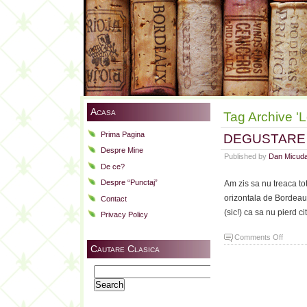
Acasa
Tag Archive 'L
Prima Pagina
DEGUSTARE 
Despre Mine
Published by
Dan Micud
De ce?
Despre “Punctaj”
Am zis sa nu treaca to
orizontala de Bordeaux
Contact
(sic!) ca sa nu pierd ci
Privacy Policy
on
Comments Off
Cautare Clasica
DEGU
ORIZO
Search
BORD
for:
1989