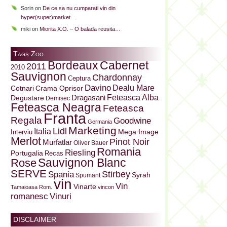
Sorin
on
De ce sa nu cumparati vin din
hyper(super)market…
miki
on
Miorita X.O. – O balada reusita…
Tags Zoo
Bordeaux
Cabernet
2011
2010
Sauvignon
Chardonnay
Ceptura
Davino
Dealu Mare
Cotnari
Crama Oprisor
Dragasani
Feteasca Alba
Degustare
Demisec
Feteasca Neagra
Feteasca
Franta
Regala
Goodwine
Germania
Marketing
Lidl
Italia
Mega Image
Interviu
Merlot
Pinot Noir
Murfatlar
Oliver Bauer
Romania
Riesling
Portugalia
Recas
Sauvignon Blanc
Rose
SERVE
Stirbey
Spania
Syrah
Spumant
vin
Vin
Vinarte
Tamaioasa Rom.
vincon
Vinuri
romanesc
DISCLAIMER