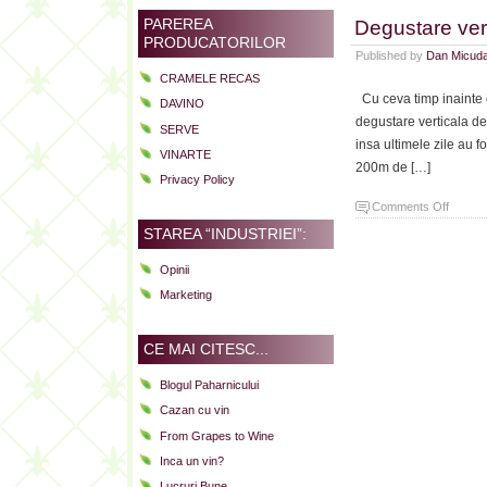
Degustare ver
PAREREA
PRODUCATORILOR
Published by
Dan Micud
CRAMELE RECAS
Cu ceva timp inainte 
DAVINO
degustare verticala d
SERVE
insa ultimele zile au f
VINARTE
200m de […]
Privacy Policy
on
Comments Off
Degust
STAREA “INDUSTRIEI”:
vertica
Chatea
Opinii
Leoville
Marketing
Barton
CE MAI CITESC...
Blogul Paharnicului
Cazan cu vin
From Grapes to Wine
Inca un vin?
Lucruri Bune