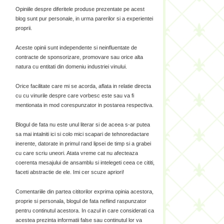
Opiniile despre diferitele produse prezentate pe acest
blog sunt pur personale, in urma parerilor si a experientei
proprii.
Aceste opinii sunt independente si neinfluentate de
contracte de sponsorizare, promovare sau orice alta
natura cu entitati din domeniu industriei vinului.
Orice facilitate care mi se acorda, aflata in relatie directa
cu cu vinurile despre care vorbesc este sau va fi
mentionata in mod corespunzator in postarea respectiva.
Blogul de fata nu este unul literar si de aceea s-ar putea
sa mai intalniti ici si colo mici scapari de tehnoredactare
inerente, datorate in primul rand lipsei de timp si a grabei
cu care scriu uneori. Atata vreme cat nu afecteaza
coerenta mesajului de ansamblu si intelegeti ceea ce cititi,
faceti abstractie de ele. Imi cer scuze apriori!
Comentariile din partea cititorilor exprima opinia acestora,
proprie si personala, blogul de fata nefiind raspunzator
pentru continutul acestora. In cazul in care considerati ca
acestea prezinta informatii false sau continutul lor va