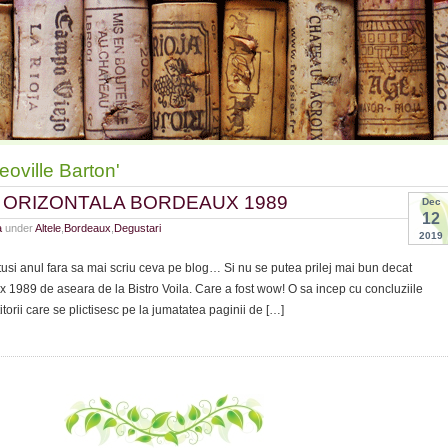
eoville Barton'
ORIZONTALA BORDEAUX 1989
Dec
12
a
under
Altele
,
Bordeaux
,
Degustari
2019
tusi anul fara sa mai scriu ceva pe blog… Si nu se putea prilej mai bun decat
 1989 de aseara de la Bistro Voila. Care a fost wow! O sa incep cu concluziile
titorii care se plictisesc pe la jumatatea paginii de […]
STARE
NTALA
EAUX