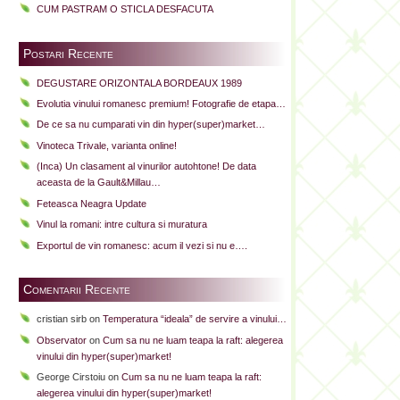
CUM PASTRAM O STICLA DESFACUTA
Postari Recente
DEGUSTARE ORIZONTALA BORDEAUX 1989
Evolutia vinului romanesc premium! Fotografie de etapa…
De ce sa nu cumparati vin din hyper(super)market…
Vinoteca Trivale, varianta online!
(Inca) Un clasament al vinurilor autohtone! De data
aceasta de la Gault&Millau…
Feteasca Neagra Update
Vinul la romani: intre cultura si muratura
Exportul de vin romanesc: acum il vezi si nu e….
Comentarii Recente
cristian sirb
on
Temperatura “ideala” de servire a vinului…
Observator
on
Cum sa nu ne luam teapa la raft: alegerea
vinului din hyper(super)market!
George Cirstoiu
on
Cum sa nu ne luam teapa la raft:
alegerea vinului din hyper(super)market!