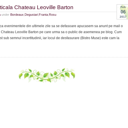
ticala Chateau Leoville Barton
Feb
06
a
under
Bordeaux
,
Degustari
,
Franta
,
Rosu
2017
ca evenimentele din ultimele zile sa se defasoare apucasem sa anunt pe mail o
e Chateau Leoville Barton pe care urma sa o public de asemenea pe blog. Cum
ost sub semnul incertitudinii, iar locul de desfasurare (Bistro Muse) este cam la
are
la
u