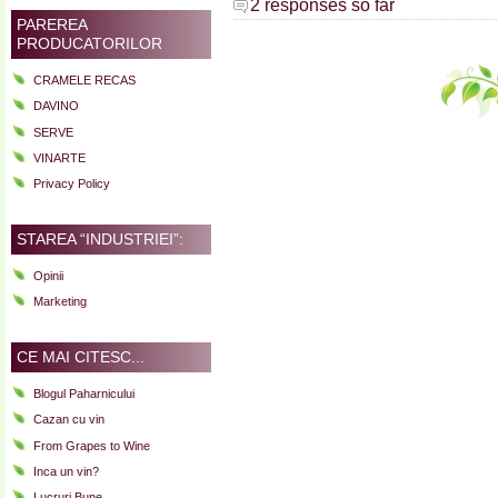
2 responses so far
PAREREA
PRODUCATORILOR
CRAMELE RECAS
DAVINO
SERVE
VINARTE
Privacy Policy
STAREA “INDUSTRIEI”:
Opinii
Marketing
CE MAI CITESC...
Blogul Paharnicului
Cazan cu vin
From Grapes to Wine
Inca un vin?
Lucruri Bune