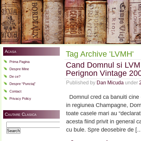
Acasa
Tag Archive 'LVMH'
Prima Pagina
Cand Domnul si LVM
Despre Mine
Perignon Vintage 20
De ce?
Published by
Dan Micuda
under
Despre “Punctaj”
Contact
Domnul cred ca banuiti cine 
Privacy Policy
in regiunea Champagne, Domn
toate casele mari au “declarat”
Cautare Clasica
acesta fiind privit in general 
Search
cu bule. Spre deosebire de [
for: