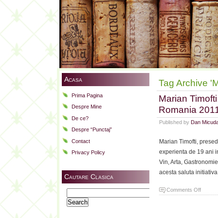
Acasa
Tag Archive 'M
Prima Pagina
Marian Timofti
Despre Mine
Romania 2011
De ce?
Published by
Dan Micud
Despre “Punctaj”
Contact
Marian Timofti, presed
experienta de 19 ani i
Privacy Policy
Vin, Arta, Gastronomie
acesta saluta initiativ
Cautare Clasica
on
Comments Off
Search
Marian
for:
Timofti,
presedi