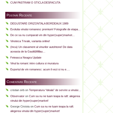
CUM PASTRAM O STICLA DESFACUTA
Postari Recente
DEGUSTARE ORIZONTALA BORDEAUX 1989
Evolutia vinului romanesc premium! Fotografie de etapa…
De ce sa nu cumparati vin din hyper(super)market…
Vinoteca Trivale, varianta online!
(Inca) Un clasament al vinurilor autohtone! De data
aceasta de la Gault&Millau…
Feteasca Neagra Update
Vinul la romani: intre cultura si muratura
Exportul de vin romanesc: acum il vezi si nu e….
Comentarii Recente
cristian sirb
on
Temperatura “ideala” de servire a vinului…
Observator
on
Cum sa nu ne luam teapa la raft: alegerea
vinului din hyper(super)market!
George Cirstoiu
on
Cum sa nu ne luam teapa la raft:
alegerea vinului din hyper(super)market!