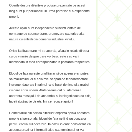
Opiniile despre diferitele produse prezentate pe acest
blog sunt pur personale, in urma parerilor si a experientei
proprii.
Aceste opinii sunt independente si neinfluentate de
contracte de sponsorizare, promovare sau orice alta
natura cu entitati din domeniu industriei vinului.
Orice facilitate care mi se acorda, aflata in relatie directa
cu cu vinurile despre care vorbesc este sau va fi
mentionata in mod corespunzator in postarea respectiva.
Blogul de fata nu este unul literar si de aceea s-ar putea
sa mai intalniti ici si colo mici scapari de tehnoredactare
inerente, datorate in primul rand lipsei de timp si a grabei
cu care scriu uneori. Atata vreme cat nu afecteaza
coerenta mesajului de ansamblu si intelegeti ceea ce cititi,
faceti abstractie de ele. Imi cer scuze apriori!
Comentariile din partea cititorilor exprima opinia acestora,
proprie si personala, blogul de fata nefiind raspunzator
pentru continutul acestora. In cazul in care considerati ca
acestea prezinta informatii false sau continutul lor va