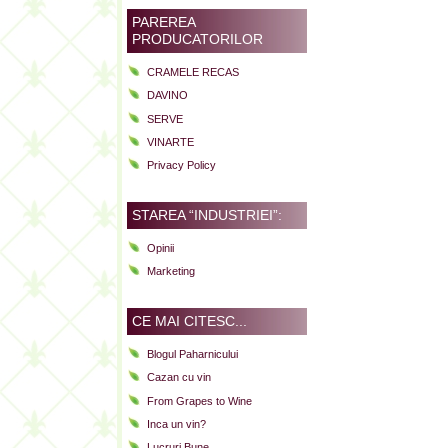
Organiz
PAREREA
Somelie
PRODUCATORILOR
din
CRAMELE RECAS
Roman
2011:
DAVINO
“La
SERVE
Cluj
VINARTE
se
Privacy Policy
consu
CALIT
(P)
STAREA “INDUSTRIEI”:
Opinii
Marketing
CE MAI CITESC...
Blogul Paharnicului
Cazan cu vin
From Grapes to Wine
Inca un vin?
Lucruri Bune