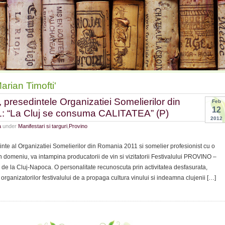
arian Timofti'
, presedintele Organizatiei Somelierilor din
Feb
12
: “La Cluj se consuma CALITATEA” (P)
2012
a
under
Manifestari si targuri
,
Provino
inte al Organizatiei Somelierilor din Romania 2011 si somelier profesionist cu o
n domeniu, va intampina producatorii de vin si vizitatorii Festivalului PROVINO –
 de la Cluj-Napoca. O personalitate recunoscuta prin activitatea desfasurata,
a organizatorilor festivalului de a propaga cultura vinului si indeamna clujenii […]
ntele