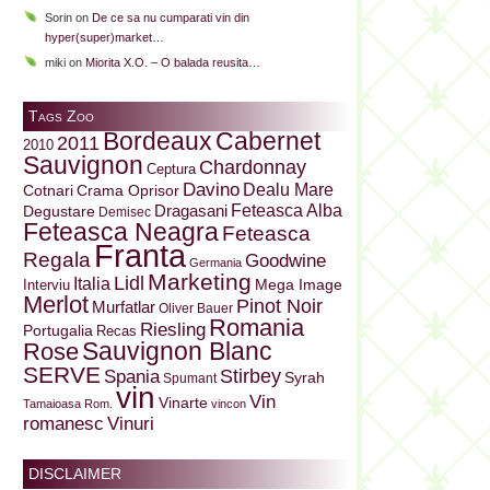
Sorin
on
De ce sa nu cumparati vin din
hyper(super)market…
miki
on
Miorita X.O. – O balada reusita…
Tags Zoo
Bordeaux
Cabernet
2011
2010
Sauvignon
Chardonnay
Ceptura
Davino
Dealu Mare
Cotnari
Crama Oprisor
Dragasani
Feteasca Alba
Degustare
Demisec
Feteasca Neagra
Feteasca
Franta
Regala
Goodwine
Germania
Marketing
Lidl
Italia
Mega Image
Interviu
Merlot
Pinot Noir
Murfatlar
Oliver Bauer
Romania
Riesling
Portugalia
Recas
Sauvignon Blanc
Rose
SERVE
Stirbey
Spania
Syrah
Spumant
vin
Vin
Vinarte
Tamaioasa Rom.
vincon
Vinuri
romanesc
DISCLAIMER