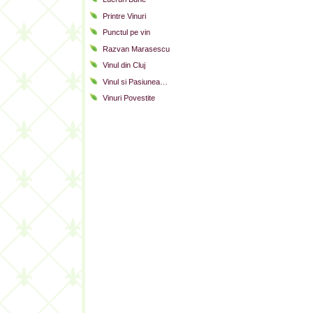
Printre Vinuri
Punctul pe vin
Razvan Marasescu
Vinul din Cluj
Vinul si Pasiunea…
Vinuri Povestite