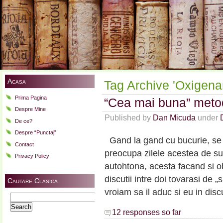
Acasa
Tag Archive 'Oxigena
Prima Pagina
“Cea mai buna” meto
Despre Mine
Published by
Dan Micuda
under
De ce?
Despre “Punctaj”
Gand la gand cu bucurie, se 
Contact
preocupa zilele acestea de su
Privacy Policy
autohtona, acesta facand si obi
discutii intre doi tovarasi de „
Cautare Clasica
vroiam sa il aduc si eu in disc
Search
for:
12 responses so far