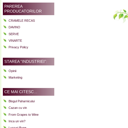
PAREREA
PRODUCATORILOR
CRAMELE RECAS
DAVINO
SERVE
VINARTE
Privacy Policy
STAREA “INDUSTRIEI”:
Opinii
Marketing
CE MAI CITESC...
Blogul Paharnicului
Cazan cu vin
From Grapes to Wine
Inca un vin?
Lucruri Bune