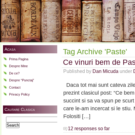
Acasa
Tag Archive 'Paste'
Prima Pagina
Ce vinuri bem de Pa
Despre Mine
Published by
Dan Micuda
under
De ce?
Despre “Punctaj”
Daca tot mai sunt cateva zile
Contact
prezint clasicul post: “Ce be
Privacy Policy
succint si sa va spun pe scurt
care le-am incercat si le stiu.
Cautare Clasica
Folositi […]
Search
for:
12 responses so far