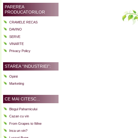
PAREREA
PRODUCATORILOR
CRAMELE RECAS
DAVINO
SERVE
VINARTE
Privacy Policy
STAREA “INDUSTRIEI”:
Opinii
Marketing
CE MAI CITESC...
Blogul Paharnicului
Cazan cu vin
From Grapes to Wine
Inca un vin?
Lucruri Bune