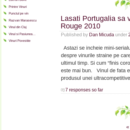
Printre Vinuri
Punctul pe vin
Lasati Portugalia sa 
Razvan Marasescu
Rouge 2010
Vinul din Cluj
Vinul si Pasiunea…
Published by
Dan Micuda
under
Vinuri Povestite
Astazi se incheie mini-seria
despre vinurile straine pe care
ultimul timp. Si cum “finis co
este mai bun. Vinul de fata e
produsul unei ultracompetitiv
7 responses so far
«