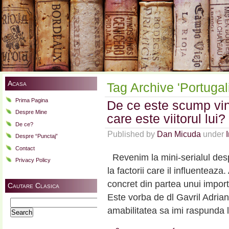
Acasa
Tag Archive 'Portugal
Prima Pagina
De ce este scump vin
Despre Mine
care este viitorul lui
De ce?
Published by
Dan Micuda
under
Despre “Punctaj”
Contact
Revenim la mini-serialul desp
Privacy Policy
la factorii care il influenteaz
concret din partea unui impor
Cautare Clasica
Este vorba de dl Gavril Adria
Search
amabilitatea sa imi raspunda 
for: