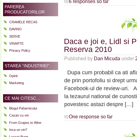
6 responses so far
PAREREA
PRODUCATORILOR
CRAMELE RECAS
DAVINO
SERVE
Daca e joi e, Lidl si
VINARTE
Reserva 2010
Privacy Policy
Published by
Dan Micuda
under
STAREA “INDUSTRIEI”:
Dupa cum probabil ca ati aflat
Opinii
de prin portofoliu si drept urm
Marketing
Facebook-ul de review-uri. As
la tezaurul national de cunosti
CE MAI CITESC...
povestesc astazi despre […]
Blogul Paharnicului
Cazan cu vin
One response so far
From Grapes to Wine
Inca un vin?
Lucruri Bune