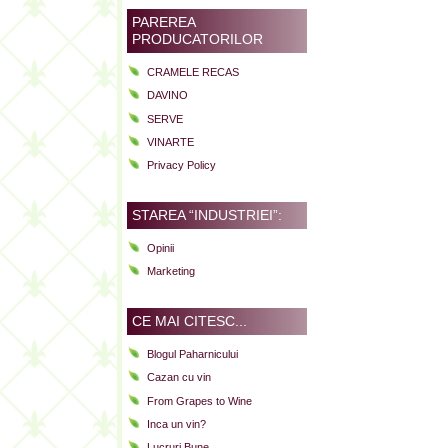
PAREREA
PRODUCATORILOR
CRAMELE RECAS
DAVINO
SERVE
VINARTE
Privacy Policy
STAREA “INDUSTRIEI”:
Opinii
Marketing
CE MAI CITESC...
Blogul Paharnicului
Cazan cu vin
From Grapes to Wine
Inca un vin?
Lucruri Bune