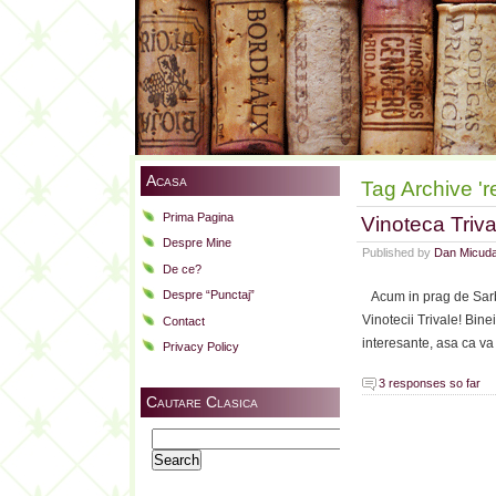
Acasa
Tag Archive 'r
Prima Pagina
Vinoteca Triva
Despre Mine
Published by
Dan Micud
De ce?
Despre “Punctaj”
Acum in prag de Sarbat
Vinotecii Trivale! Bine
Contact
interesante, asa ca va
Privacy Policy
3 responses so far
Cautare Clasica
Search
for: