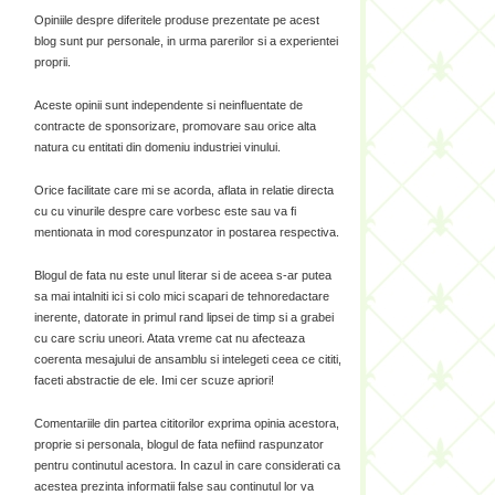
Opiniile despre diferitele produse prezentate pe acest
blog sunt pur personale, in urma parerilor si a experientei
proprii.
Aceste opinii sunt independente si neinfluentate de
contracte de sponsorizare, promovare sau orice alta
natura cu entitati din domeniu industriei vinului.
Orice facilitate care mi se acorda, aflata in relatie directa
cu cu vinurile despre care vorbesc este sau va fi
mentionata in mod corespunzator in postarea respectiva.
Blogul de fata nu este unul literar si de aceea s-ar putea
sa mai intalniti ici si colo mici scapari de tehnoredactare
inerente, datorate in primul rand lipsei de timp si a grabei
cu care scriu uneori. Atata vreme cat nu afecteaza
coerenta mesajului de ansamblu si intelegeti ceea ce cititi,
faceti abstractie de ele. Imi cer scuze apriori!
Comentariile din partea cititorilor exprima opinia acestora,
proprie si personala, blogul de fata nefiind raspunzator
pentru continutul acestora. In cazul in care considerati ca
acestea prezinta informatii false sau continutul lor va