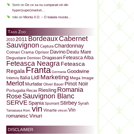
Sorin
on
De ce sa nu cumparati vin din
hyper(super)market…
miki
on
Miorita X.O. – O balada reusita…
Tags Zoo
Bordeaux
Cabernet
2011
2010
Sauvignon
Chardonnay
Ceptura
Davino
Dealu Mare
Cotnari
Crama Oprisor
Dragasani
Feteasca Alba
Degustare
Demisec
Feteasca Neagra
Feteasca
Franta
Regala
Goodwine
Germania
Marketing
Lidl
Italia
Mega Image
Interviu
Merlot
Pinot Noir
Murfatlar
Oliver Bauer
Romania
Riesling
Portugalia
Recas
Sauvignon Blanc
Rose
SERVE
Stirbey
Spania
Syrah
Spumant
vin
Vin
Vinarte
Tamaioasa Rom.
vincon
Vinuri
romanesc
DISCLAIMER