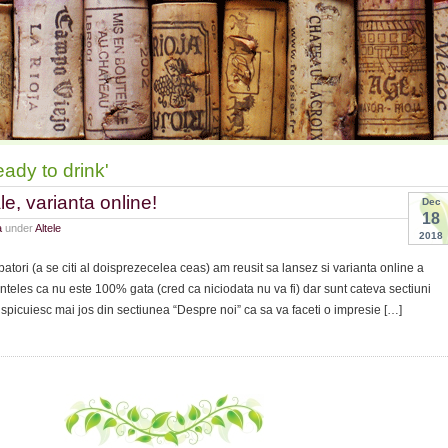
eady to drink'
le, varianta online!
Dec
18
a
under
Altele
2018
ori (a se citi al doisprezecelea ceas) am reusit sa lansez si varianta online a
inteles ca nu este 100% gata (cred ca niciodata nu va fi) dar sunt cateva sectiuni
 spicuiesc mai jos din sectiunea “Despre noi” ca sa va faceti o impresie […]