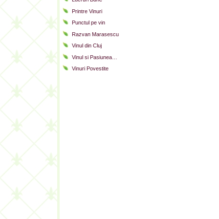
Printre Vinuri
Punctul pe vin
Razvan Marasescu
Vinul din Cluj
Vinul si Pasiunea…
Vinuri Povestite