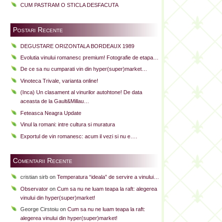
CUM PASTRAM O STICLA DESFACUTA
Postari Recente
DEGUSTARE ORIZONTALA BORDEAUX 1989
Evolutia vinului romanesc premium! Fotografie de etapa…
De ce sa nu cumparati vin din hyper(super)market…
Vinoteca Trivale, varianta online!
(Inca) Un clasament al vinurilor autohtone! De data
aceasta de la Gault&Millau…
Feteasca Neagra Update
Vinul la romani: intre cultura si muratura
Exportul de vin romanesc: acum il vezi si nu e….
Comentarii Recente
cristian sirb
on
Temperatura “ideala” de servire a vinului…
Observator
on
Cum sa nu ne luam teapa la raft: alegerea
vinului din hyper(super)market!
George Cirstoiu
on
Cum sa nu ne luam teapa la raft:
alegerea vinului din hyper(super)market!