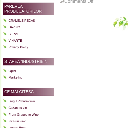
on
Comments Off
PAREREA
Cateva
PRODUCATORILOR
spumante
incercate
CRAMELE RECAS
in
DAVINO
vara
care
SERVE
tocmai
VINARTE
a
Privacy Policy
trecut
(?!?!)
STAREA “INDUSTRIEI”:
Opinii
Marketing
CE MAI CITESC...
Blogul Paharnicului
Cazan cu vin
From Grapes to Wine
Inca un vin?
Lucruri Bune