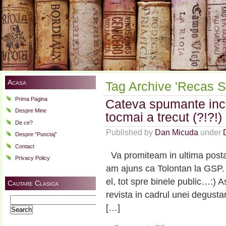
Acasa
Tag Archive 'Recas 
Prima Pagina
Cateva spumante ince
Despre Mine
tocmai a trecut (?!?!)
De ce?
Published by
Dan Micuda
under
Despre “Punctaj”
Contact
Va promiteam in ultima postar
Privacy Policy
am ajuns ca Tolontan la GSP.
el, tot spre binele public…:) 
Cautare Clasica
revista in cadrul unei degustar
Search
[…]
for: