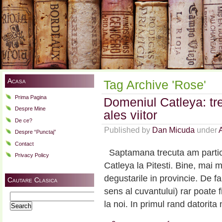
Acasa
Tag Archive 'Rose'
Prima Pagina
Domeniul Catleya: tre
Despre Mine
ales viitor
De ce?
Published by
Dan Micuda
under
Despre “Punctaj”
Contact
Saptamana trecuta am partici
Privacy Policy
Catleya la Pitesti. Bine, mai 
degustarile in provincie. De f
Cautare Clasica
sens al cuvantului) rar poate f
Search
la noi. In primul rand datorita
for: