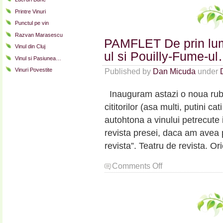
lui
Printre Vinuri
Mihai
Punctul pe vin
Viteazul:
Domeniile
Razvan Marasescu
PAMFLET De prin lum
Vinju
Vinul din Cluj
Mare
ul si Pouilly-Fume-u
Vinul si Pasiunea…
Vinul
Vinuri Povestite
Published by
Dan Micuda
under
Principelui
Rose
2013
Inauguram astazi o noua rubri
cititorilor (asa multi, putini c
autohtona a vinului petrecute i
revista presei, daca am avea pr
revista”. Teatru de revista. O
on
Comments Off
PAMFLET
De
prin
lume
adunate:
Dacii,