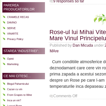
9 responses so far
PAREREA
PRODUCATORILOR
CRAMELE RECAS
DAVINO
SERVE
Rose-ul lui Mihai Vit
VINARTE
Mare Vinul Principel
Privacy Policy
Published by
Dan Micuda
under
MAre
STAREA “INDUSTRIEI”:
Opinii
Cum conditiile atmosferice de
Marketing
deznodamant care cere vin ros
prima zapada a acestui sezon
CE MAI CITESC...
despre un Rose pe care l-am
Blogul Paharnicului
temperaturile inca depaseau 
Cazan cu vin
From Grapes to Wine
on
Comments Off
Rose-
Inca un vin?
ul
Lucruri Bune