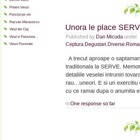
Printre Vinuri
Punctul pe vin
Razvan Marasescu
Unora le place SE
Vinul din Cluj
Published by
Dan Micuda
under
Vinul si Pasiunea…
Ceptura
,
Degustari
,
Diverse
,
Roma
Vinuri Povestite
A trecut aproape o saptamana 
traditionala la SERVE. Memoria
detaliile veselei intruniri tov
rau…uneori. E si un exercitiu
cu ce ramai dupa o anumita e
One response so far