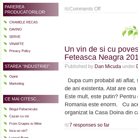
PAREREA
on
Comments Off
PRODUCATORILOR
Un
vin
CRAMELE RECAS
care
DAVINO
treptat
SERVE
devine
un
VINARTE
Un vin de si cu pove
clasic:
Privacy Policy
SERVE
Feteasca Neagra 20
Terra
Published by
Dan Micuda
under
STAREA “INDUSTRIEI”:
Romana
Chardonnay
Opinii
2014
Dupa cum probabil ati aflat,
Marketing
de ani existenta. Atat are cea
Este mult, este putin? Pentru o
CE MAI CITESC...
Romania este enorm. Cu acea
Blogul Paharnicului
organizat la Casa Doina din ca
Cazan cu vin
From Grapes to Wine
7 responses so far
Inca un vin?
Lucruri Bune