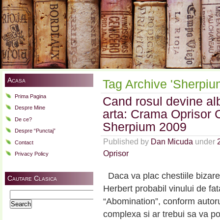
Acasa
Tag Archive 'Sherpiu
Prima Pagina
Cand rosul devine alb
Despre Mine
arta: Crama Oprisor 
De ce?
Sherpium 2009
Despre “Punctaj”
Published by
Dan Micuda
under
Contact
Oprisor
Privacy Policy
Daca va plac chestiile bizare s
Cautare Clasica
Herbert probabil vinului de fata
Search
“Abomination”, conform autoru
for:
complexa si ar trebui sa va po