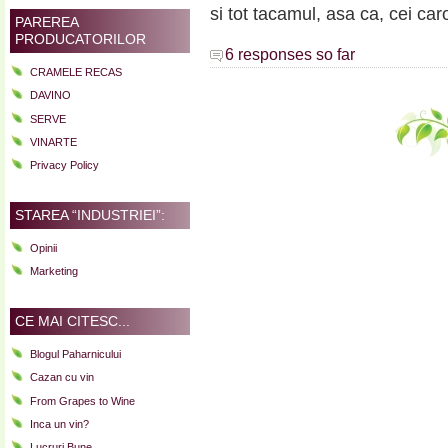
si tot tacamul, asa ca, cei car
PAREREA
PRODUCATORILOR
6 responses so far
CRAMELE RECAS
DAVINO
SERVE
VINARTE
Privacy Policy
STAREA “INDUSTRIEI”:
Opinii
Marketing
CE MAI CITESC...
Blogul Paharnicului
Cazan cu vin
From Grapes to Wine
Inca un vin?
Lucruri Bune