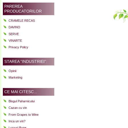
PAREREA
PRODUCATORILOR
CRAMELE RECAS
DAVINO
SERVE
VINARTE
Privacy Policy
STAREA “INDUSTRIEI”:
Opinii
Marketing
CE MAI CITESC...
Blogul Paharnicului
Cazan cu vin
From Grapes to Wine
Inca un vin?
Lucruri Bune