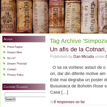
Acasa
Tag Archive 'Simpozio
Prima Pagina
Un afis de la Cotnari,
Despre Mine
Published by
Dan Micuda
under
De ce?
Despre “Punctaj”
O sa va vorbesc astazi de o p
Contact
ori, dar din diferite motive a
Privacy Policy
Este mai degraba un poster de
Busuioaca de Bohotin Rose se
Cautare Clasica
Casa […]
Search
for:
8 responses so far