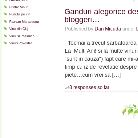
Printre Vinuri
Ganduri alegorice desp
Punctul pe vin
bloggeri…
Razvan Marasescu
Published by
Dan Micuda
under
Vinul din Cluj
Vinul si Pasiunea…
Tocmai a trecut sarbatoarea Sf
Vinuri Povestite
La Multi Ani! si la multe vinur
“sunt in cauza”) fapt care mi-a
timp cu iz de revelatie despr
piete…cum vrei sa […]
8 responses so far