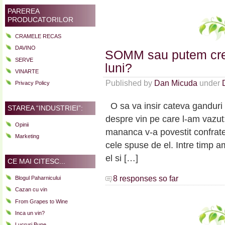
PAREREA
PRODUCATORILOR
CRAMELE RECAS
DAVINO
SOMM sau putem crea
SERVE
luni?
VINARTE
Published by
Dan Micuda
under
Privacy Policy
O sa va insir cateva ganduri 
STAREA “INDUSTRIEI”:
despre vin pe care l-am vazu
Opinii
mananca v-a povestit confrate
Marketing
cele spuse de el. Intre timp 
el si […]
CE MAI CITESC...
8 responses so far
Blogul Paharnicului
Cazan cu vin
From Grapes to Wine
Inca un vin?
Lucruri Bune