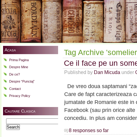
Acasa
Tag Archive 'somelier
Prima Pagina
Ce il face pe un some
Despre Mine
Published by
Dan Micuda
under
De ce?
Despre “Punctaj”
De vreo doua saptamani “zac”
Contact
Care de fapt caracterizeaza c
Privacy Policy
jumatate de Romanie este in c
Facebook (sau prin orice alte m
Cautare Clasica
concediu. In plus am considera
Search
for:
8 responses so far