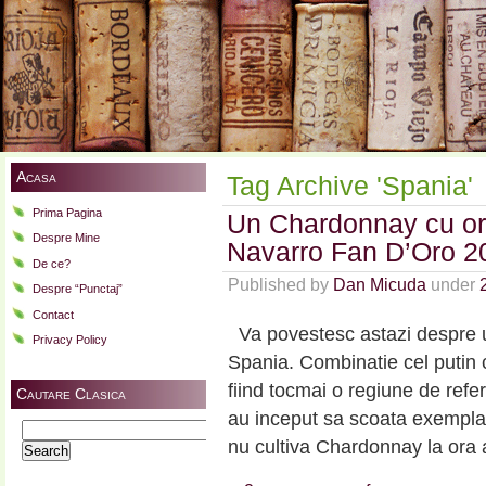
Acasa
Tag Archive 'Spania'
Prima Pagina
Un Chardonnay cu ori
Despre Mine
Navarro Fan D’Oro 2
De ce?
Published by
Dan Micuda
under
Despre “Punctaj”
Contact
Va povestesc astazi despre u
Privacy Policy
Spania. Combinatie cel putin 
fiind tocmai o regiune de refe
Cautare Clasica
au inceput sa scoata exemplare
Search
nu cultiva Chardonnay la ora 
for: