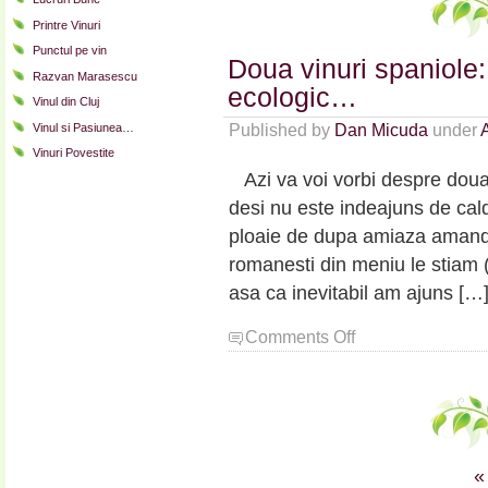
Printre Vinuri
Punctul pe vin
Doua vinuri spaniole:
Razvan Marasescu
ecologic…
Vinul din Cluj
Vinul si Pasiunea…
Published by
Dan Micuda
under
Vinuri Povestite
Azi va voi vorbi despre doua 
desi nu este indeajuns de cald
ploaie de dupa amiaza amando
romanesti din meniu le stiam (
asa ca inevitabil am ajuns […
on
Comments Off
Doua
vinuri
spaniole:
unul
de
noapte
«
si