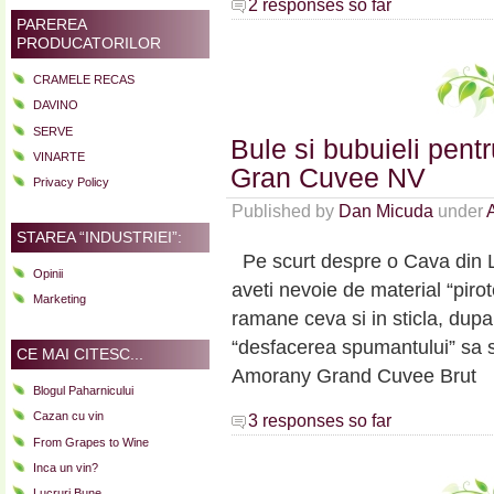
2 responses so far
PAREREA
PRODUCATORILOR
CRAMELE RECAS
DAVINO
SERVE
Bule si bubuieli pent
VINARTE
Gran Cuvee NV
Privacy Policy
Published by
Dan Micuda
under
STAREA “INDUSTRIEI”:
Pe scurt despre o Cava din Li
Opinii
aveti nevoie de material “piro
Marketing
ramane ceva si in sticla, dupa 
“desfacerea spumantului” sa 
CE MAI CITESC...
Amorany Grand Cuvee Brut 
Blogul Paharnicului
Cazan cu vin
3 responses so far
From Grapes to Wine
Inca un vin?
Lucruri Bune