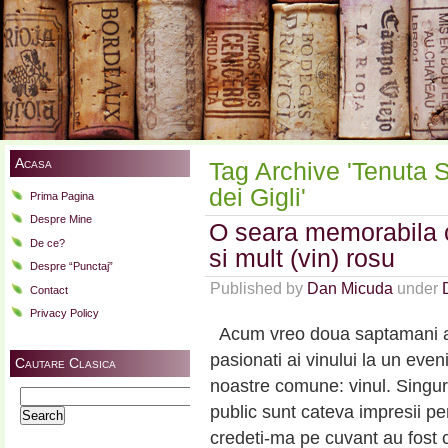
Acasa
Tag Archive 'Tenuta
dei Gigli'
Prima Pagina
Despre Mine
O seara memorabila 
De ce?
si mult (vin) rosu
Despre “Punctaj”
Published by
Dan Micuda
under
Contact
Privacy Policy
Acum vreo doua saptamani am a
pasionati ai vinului la un even
Cautare Clasica
noastre comune: vinul. Singure
Search
public sunt cateva impresii pe
for:
credeti-ma pe cuvant au fost 