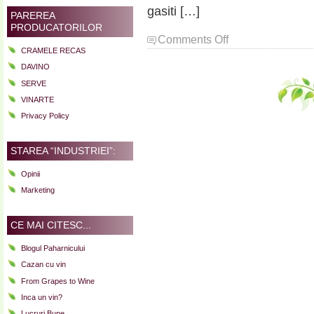
gasiti […]
PAREREA
PRODUCATORILOR
on
Comments Off
CRAMELE RECAS
O
seara
DAVINO
memorabila
SERVE
cu
VINARTE
ceva
Privacy Policy
vechi,
ceva
nou
STAREA “INDUSTRIEI”:
si
mult
Opinii
(vin)
Marketing
rosu
CE MAI CITESC...
Blogul Paharnicului
Cazan cu vin
From Grapes to Wine
Inca un vin?
Lucruri Bune