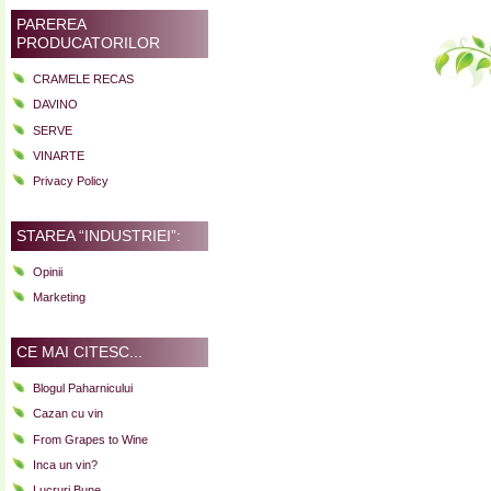
PAREREA
PRODUCATORILOR
CRAMELE RECAS
DAVINO
SERVE
VINARTE
Privacy Policy
STAREA “INDUSTRIEI”:
Opinii
Marketing
CE MAI CITESC...
Blogul Paharnicului
Cazan cu vin
From Grapes to Wine
Inca un vin?
Lucruri Bune