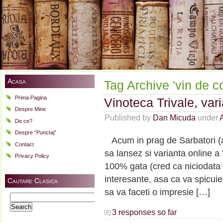
Acasa
Tag Archive 'vin de co
Prima Pagina
Vinoteca Trivale, vari
Despre Mine
Published by
Dan Micuda
under
A
De ce?
Despre “Punctaj”
Acum in prag de Sarbatori (a 
Contact
sa lansez si varianta online a 
Privacy Policy
100% gata (cred ca niciodata n
interesante, asa ca va spicui
Cautare Clasica
sa va faceti o impresie […]
Search
for:
3 responses so far