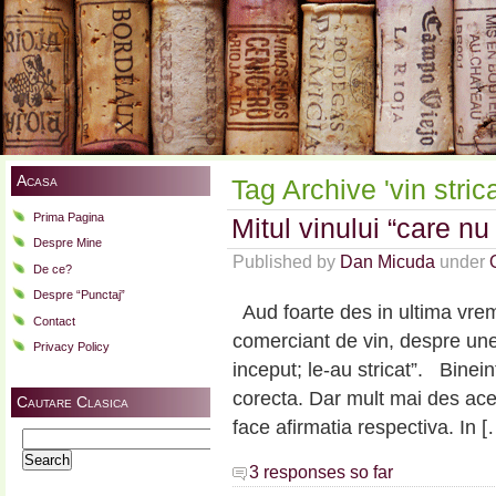
Acasa
Tag Archive 'vin strica
Prima Pagina
Mitul vinului “care nu
Despre Mine
Published by
Dan Micuda
under
De ce?
Despre “Punctaj”
Aud foarte des in ultima vrem
Contact
comerciant de vin, despre unel
Privacy Policy
inceput; le-au stricat”. Binein
corecta. Dar mult mai des aces
Cautare Clasica
face afirmatia respectiva. In [
Search
for:
3 responses so far