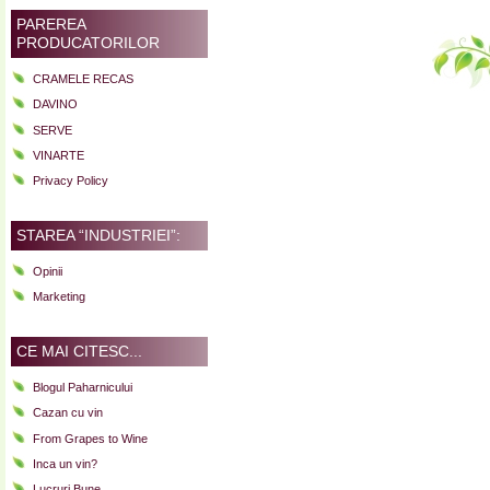
PAREREA
PRODUCATORILOR
CRAMELE RECAS
DAVINO
SERVE
VINARTE
Privacy Policy
STAREA “INDUSTRIEI”:
Opinii
Marketing
CE MAI CITESC...
Blogul Paharnicului
Cazan cu vin
From Grapes to Wine
Inca un vin?
Lucruri Bune