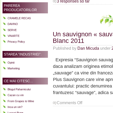
3 responses so far
PAREREA
PRODUCATORILOR
CRAMELE RECAS
DAVINO
SERVE
Un sauvignon « sauv
VINARTE
Blanc 2011
Privacy Policy
Published by
Dan Micuda
under
STAREA “INDUSTRIEI”:
Expresia “Sauvignon sauvage”
Opinii
daca analizam originea etimol
Marketing
„sauvage” ca vine din francez
Plus Sauvignon care vine apr
CE MAI CITESC...
cuvantului: practic denumirea
Blogul Paharnicului
frantuzesc “sauvage”, adica sa
Cazan cu vin
From Grapes to Wine
on
Comments Off
Un
Inca un vin?
sauvignon
Lucruri Bune