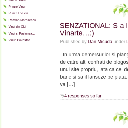
«
Printre Vinuri
sauvage
Punctul pe vin
»:
Vinarte
Razvan Marasescu
SENZATIONAL: S-a lan
Sauvignon
Vinul din Cluj
Blanc
Vinarte…:)
Vinul si Pasiunea…
2011
Vinuri Povestite
Published by
Dan Micuda
under
In urma demersurilor si plang
de catre alti confrati de blogo
unui site propriu, iata ca cei d
baric si sa il lanseze pe piata.
va […]
4 responses so far