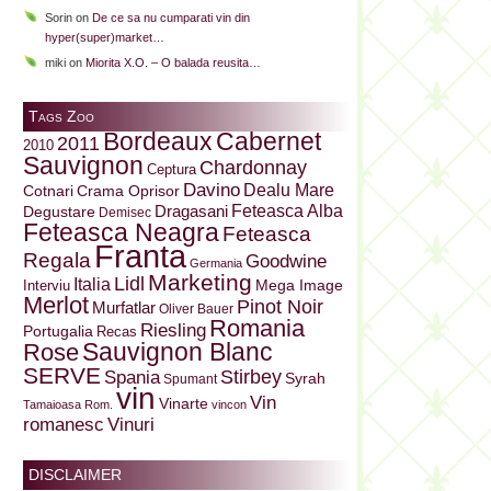
Sorin
on
De ce sa nu cumparati vin din
hyper(super)market…
miki
on
Miorita X.O. – O balada reusita…
Tags Zoo
Bordeaux
Cabernet
2011
2010
Sauvignon
Chardonnay
Ceptura
Davino
Dealu Mare
Cotnari
Crama Oprisor
Dragasani
Feteasca Alba
Degustare
Demisec
Feteasca Neagra
Feteasca
Franta
Regala
Goodwine
Germania
Marketing
Lidl
Italia
Mega Image
Interviu
Merlot
Pinot Noir
Murfatlar
Oliver Bauer
Romania
Riesling
Portugalia
Recas
Sauvignon Blanc
Rose
SERVE
Stirbey
Spania
Syrah
Spumant
vin
Vin
Vinarte
Tamaioasa Rom.
vincon
Vinuri
romanesc
DISCLAIMER