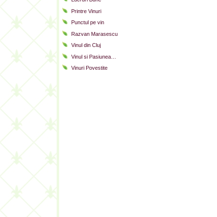
Printre Vinuri
Punctul pe vin
Razvan Marasescu
Vinul din Cluj
Vinul si Pasiunea…
Vinuri Povestite