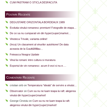
CUM PASTRAM O STICLA DESFACUTA
Postari Recente
DEGUSTARE ORIZONTALA BORDEAUX 1989
Evolutia vinului romanesc premium! Fotografie de etapa…
De ce sa nu cumparati vin din hyper(super)market…
Vinoteca Trivale, varianta online!
(Inca) Un clasament al vinurilor autohtone! De data
aceasta de la Gault&Millau…
Feteasca Neagra Update
Vinul la romani: intre cultura si muratura
Exportul de vin romanesc: acum il vezi si nu e….
Comentarii Recente
cristian sirb
on
Temperatura “ideala” de servire a vinului…
Observator
on
Cum sa nu ne luam teapa la raft: alegerea
vinului din hyper(super)market!
George Cirstoiu
on
Cum sa nu ne luam teapa la raft:
alegerea vinului din hyper(super)market!