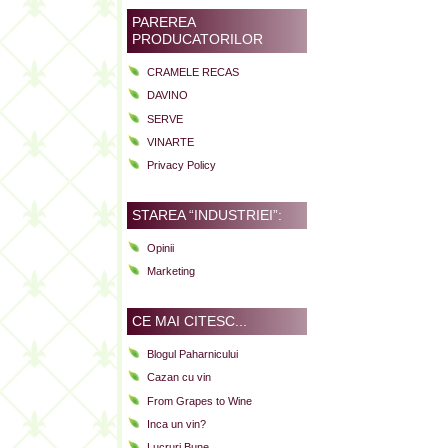
PAREREA
PRODUCATORILOR
CRAMELE RECAS
DAVINO
SERVE
VINARTE
Privacy Policy
STAREA “INDUSTRIEI”:
Opinii
Marketing
CE MAI CITESC...
Blogul Paharnicului
Cazan cu vin
From Grapes to Wine
Inca un vin?
Lucruri Bune