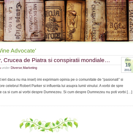
Wine Advocate'
, Crucea de Piatra si conspiratii mondiale…
Dec
19
a
under
Diverse
,
Marketing
2012
t ieri daca nu ma insel) imi exprimam opinia pe o comunitate de “pasionati” si
pre celebrul Robert Parker si influenta lui asupra lumii vinului. A vorbi de spre
in e ca si cum ai vorbi despre Dumnezeu. Si cum despre Dumnezeu nu poti vorbi […]