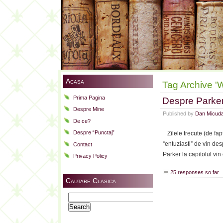
Acasa
Tag Archive '
Prima Pagina
Despre Parker
Despre Mine
Published by
Dan Micud
De ce?
Despre “Punctaj”
Zilele trecute (de fap
“entuziasti” de vin des
Contact
Parker la capitolul v
Privacy Policy
25 responses so far
Cautare Clasica
Search
for: