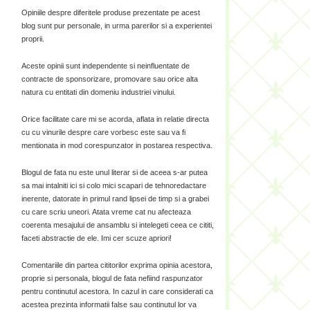
Opiniile despre diferitele produse prezentate pe acest
blog sunt pur personale, in urma parerilor si a experientei
proprii.
Aceste opinii sunt independente si neinfluentate de
contracte de sponsorizare, promovare sau orice alta
natura cu entitati din domeniu industriei vinului.
Orice facilitate care mi se acorda, aflata in relatie directa
cu cu vinurile despre care vorbesc este sau va fi
mentionata in mod corespunzator in postarea respectiva.
Blogul de fata nu este unul literar si de aceea s-ar putea
sa mai intalniti ici si colo mici scapari de tehnoredactare
inerente, datorate in primul rand lipsei de timp si a grabei
cu care scriu uneori. Atata vreme cat nu afecteaza
coerenta mesajului de ansamblu si intelegeti ceea ce cititi,
faceti abstractie de ele. Imi cer scuze apriori!
Comentariile din partea cititorilor exprima opinia acestora,
proprie si personala, blogul de fata nefiind raspunzator
pentru continutul acestora. In cazul in care considerati ca
acestea prezinta informatii false sau continutul lor va