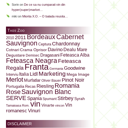
Sorin
on
De ce sa nu cumparati vin din
hyper(super)market…
miki
on
Miorita X.O. – O balada reusita…
Tags Zoo
Bordeaux
Cabernet
2011
2010
Sauvignon
Chardonnay
Ceptura
Davino
Dealu Mare
Cotnari
Crama Oprisor
Dragasani
Feteasca Alba
Degustare
Demisec
Feteasca Neagra
Feteasca
Franta
Regala
Goodwine
Germania
Marketing
Lidl
Italia
Mega Image
Interviu
Merlot
Pinot Noir
Murfatlar
Oliver Bauer
Romania
Riesling
Portugalia
Recas
Sauvignon Blanc
Rose
SERVE
Stirbey
Spania
Syrah
Spumant
vin
Vin
Vinarte
Tamaioasa Rom.
vincon
Vinuri
romanesc
DISCLAIMER