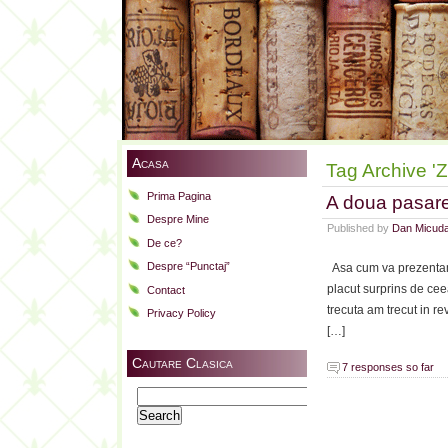
Acasa
Tag Archive 'Z
Prima Pagina
A doua pasare 
Despre Mine
Published by
Dan Micud
De ce?
Despre “Punctaj”
Asa cum va prezentam 
placut surprins de cee
Contact
trecuta am trecut in 
Privacy Policy
[…]
Cautare Clasica
7 responses so far
Search
for: