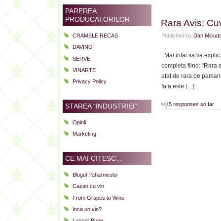
PAREREA
PRODUCATORILOR
Rara Avis: Cu
Published by
Dan Micud
CRAMELE RECAS
DAVINO
Mai intai sa va explic
SERVE
completa fiind: “Rara 
VINARTE
atat de rara pe paman
Privacy Policy
fata este […]
5 responses so far
STAREA “INDUSTRIEI”:
Opinii
Marketing
CE MAI CITESC...
Blogul Paharnicului
Cazan cu vin
From Grapes to Wine
Inca un vin?
Lucruri Bune