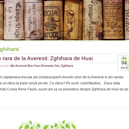
ghihara'
rara de la Averesti: Zghihara de Husi
Jul
04
a
under
Alb
,
Averesti
,
Bun
,
Husi
,
Romania
,
Sec
,
Zghihara
2013
saptamana trecuta am (re)descoperit vinurile celor de la Averesti si am ramas
a ce ofera la banii ceruti pe ele. Ce ofera? Pe scurt, corectitudine. Daca data
revista Cuvee Rene Faure, acum am sa va povestesc despre Zghihara de Husi de pe