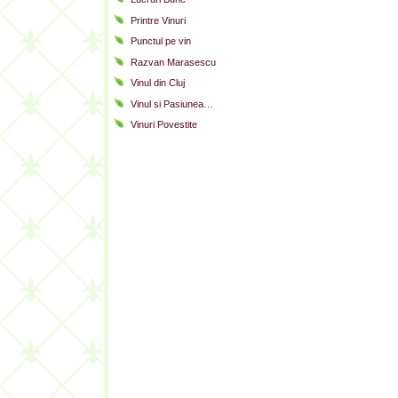
Printre Vinuri
Punctul pe vin
Razvan Marasescu
Vinul din Cluj
Vinul si Pasiunea…
Vinuri Povestite