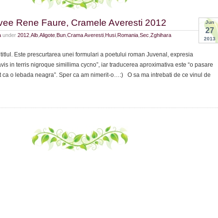
vee Rene Faure, Cramele Averesti 2012
Jun
27
a
under
2012
,
Alb
,
Aligote
,
Bun
,
Crama Averesti
,
Husi
,
Romania
,
Sec
,
Zghihara
2013
 titlul. Este prescurtarea unei formulari a poetului roman Juvenal, expresia
avis in terris nigroque simillima cycno”, iar traducerea aproximativa este “o pasare
t ca o lebada neagra”. Sper ca am nimerit-o…:) O sa ma intrebati de ce vinul de