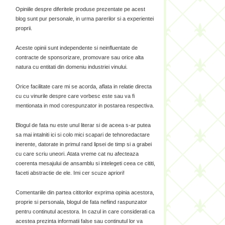
Opiniile despre diferitele produse prezentate pe acest
blog sunt pur personale, in urma parerilor si a experientei
proprii.
Aceste opinii sunt independente si neinfluentate de
contracte de sponsorizare, promovare sau orice alta
natura cu entitati din domeniu industriei vinului.
Orice facilitate care mi se acorda, aflata in relatie directa
cu cu vinurile despre care vorbesc este sau va fi
mentionata in mod corespunzator in postarea respectiva.
Blogul de fata nu este unul literar si de aceea s-ar putea
sa mai intalniti ici si colo mici scapari de tehnoredactare
inerente, datorate in primul rand lipsei de timp si a grabei
cu care scriu uneori. Atata vreme cat nu afecteaza
coerenta mesajului de ansamblu si intelegeti ceea ce cititi,
faceti abstractie de ele. Imi cer scuze apriori!
Comentariile din partea cititorilor exprima opinia acestora,
proprie si personala, blogul de fata nefiind raspunzator
pentru continutul acestora. In cazul in care considerati ca
acestea prezinta informatii false sau continutul lor va