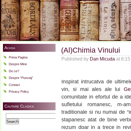
Acasa
(Al)Chimia Vinului
Prima Pagina
Published by
Dan Micuda
at 6:1
Despre Mine
De ce?
Despre “Punctaj”
Inspirat intrucatva de ultimel
Contact
vin, si mai ales ale lui
Ge
Privacy Policy
comunitate in efortul de a ide
sufletului romanesc, m-a
Cautare Clasica
traditionale si nu numai de “
Search
stapanesc atat de bine verb
for:
rezum doar in a trece in rev