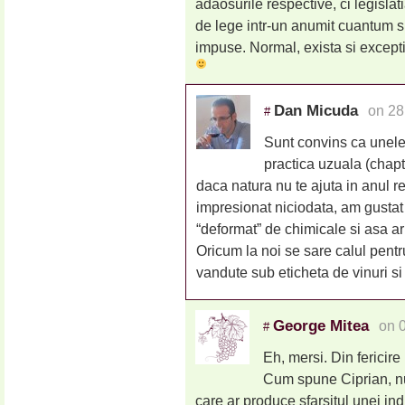
adaosurile respective, ci legisla
de lege intr-un anumit cuantum s
impuse. Normal, exista si exceptii 
Dan Micuda
on 28
#
Sunt convins ca unele 
practica uzuala (chapt
daca natura nu te ajuta in anul r
impresionat niciodata, am gusta
“deformat” de chimicale si asa ar 
Oricum la noi se sare calul pentr
vandute sub eticheta de vinuri s
George Mitea
on 
#
Eh, mersi. Din fericire
Cum spune Ciprian, nu 
care ar produce sfarsitul unei indu