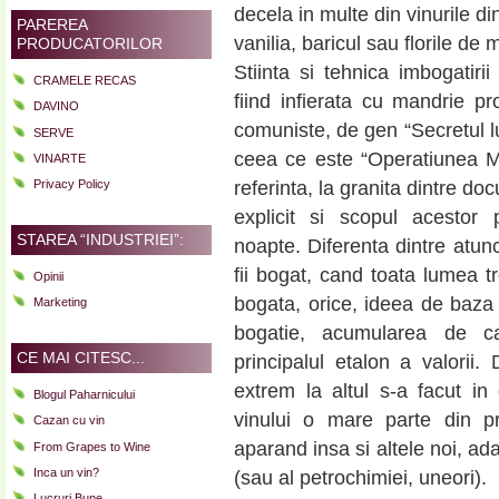
decela in multe din vinurile d
PAREREA
vanilia, baricul sau florile de 
PRODUCATORILOR
Stiinta si tehnica imbogatirii
CRAMELE RECAS
fiind infierata cu mandrie pr
DAVINO
comuniste, de gen “Secretul lu
SERVE
ceea ce este “Operatiunea Mo
VINARTE
referinta, la granita dintre doc
Privacy Policy
explicit si scopul acestor 
STAREA “INDUSTRIEI”:
noapte. Diferenta dintre atun
fii bogat, cand toata lumea tr
Opinii
bogata, orice, ideea de baza 
Marketing
bogatie, acumularea de capi
CE MAI CITESC...
principalul etalon a valorii
extrem la altul s-a facut in
Blogul Paharnicului
vinului o mare parte din pra
Cazan cu vin
aparand insa si altele noi, ad
From Grapes to Wine
Inca un vin?
(sau al petrochimiei, uneori).
Lucruri Bune