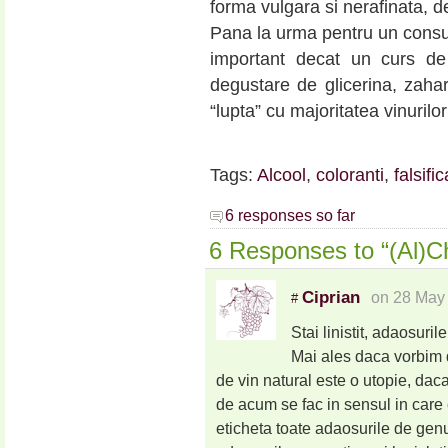
forma vulgara si nerafinata, 
Pana la urma pentru un consu
important decat un curs de
degustare de glicerina, zahari
“lupta” cu majoritatea vinurilo
Tags:
Alcool
,
coloranti
,
falsific
6 responses so far
6 Responses to “(Al)Ch
Ciprian
on 28 May 
#
Stai linistit, adaosuri
Mai ales daca vorbim d
de vin natural este o utopie, daca 
de acum se fac in sensul in care 
eticheta toate adaosurile de genu