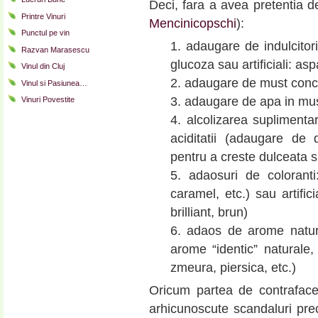
Deci, fara a avea pretentia 
Printre Vinuri
Mencinicopschi
):
Punctul pe vin
1. adaugare de indulcitori,
Razvan Marasescu
glucoza sau artificiali: as
Vinul din Cluj
2. adaugare de must concen
Vinul si Pasiunea…
3. adaugare de apa in must 
Vinuri Povestite
4. alcolizarea suplimentar
aciditatii (adaugare de 
pentru a creste dulceata si
5. adaosuri de coloranti:
caramel, etc.) sau artific
brilliant, brun)
6. adaos de arome natural
arome “identic” naturale, 
zmeura, piersica, etc.)
Oricum partea de contraface
arhicunoscute scandaluri pre