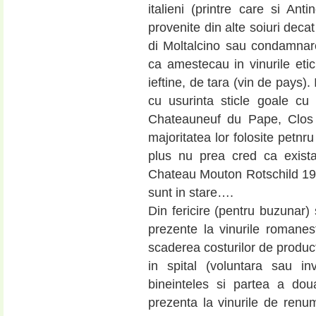
italieni (printre care si Anti
provenite din alte soiuri dec
di Moltalcino sau condamnar
ca amestecau in vinurile eti
ieftine, de tara (vin de pays).
cu usurinta sticle goale cu
Chateauneuf du Pape, Clos 
majoritatea lor folosite petnru
plus nu prea cred ca exist
Chateau Mouton Rotschild 1982
sunt in stare….
Din fericire (pentru buzunar) 
prezente la vinurile romanest
scaderea costurilor de product
in spital (voluntara sau in
bineinteles si partea a dou
prezenta la vinurile de renum