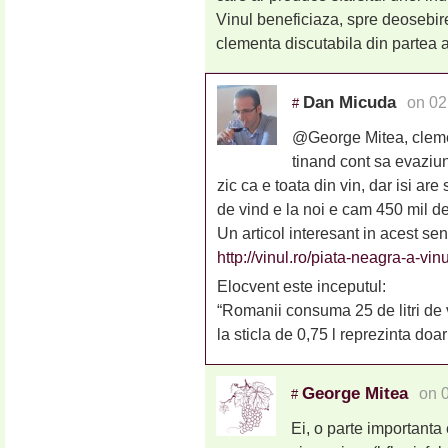
Vinul beneficiaza, spre deosebire
clementa discutabila din partea au
Dan Micuda
on 02
#
@George Mitea, clemen
tinand cont sa evaziu
zic ca e toata din vin, dar isi are
de vind e la noi e cam 450 mil de
Un articol interesant in acest sen
http://vinul.ro/piata-neagra-a-vi
Elocvent este inceputul:
“Romanii consuma 25 de litri de vi
la sticla de 0,75 l reprezinta doar 
George Mitea
on 
#
Ei, o parte importanta