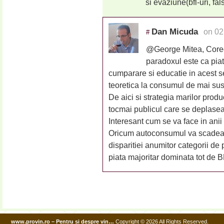
si evaziune(bfl-uri, fal
Dan Micuda
on 02
#
@George Mitea, Corec
paradoxul este ca piat
cumparare si educatie in acest s
teoretica la consumul de mai sus 
De aici si strategia marilor produc
tocmai publicul care se deplase
Interesant cum se va face in anii
Oricum autoconsumul va scadea p
disparitiei anumitor categorii de
piata majoritar dominata tot de B
www.provin.ro – Pentru si despre vin…
Copyright © 2026 All Rights Reserved.