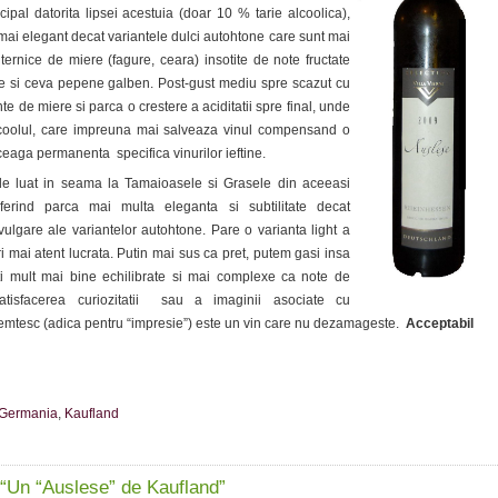
ncipal datorita lipsei acestuia (doar 10 % tarie alcoolica),
mai elegant decat variantele dulci autohtone care sunt mai
uternice de miere (fagure, ceara) insotite de note fructate
fide si ceva pepene galben. Post-gust mediu spre scazut cu
e de miere si parca o crestere a aciditatii spre final, unde
lcoolul, care impreuna mai salveaza vinul compensand o
ceaga permanenta specifica vinurilor ieftine.
 de luat in seama la Tamaioasele si Grasele din aceeasi
ferind parca mai multa eleganta si subtilitate decat
vulgare ale variantelor autohtone. Pare o varianta light a
 mai atent lucrata. Putin mai sus ca pret, putem gasi insa
 mult mai bine echilibrate si mai complexe ca note de
atisfacerea curiozitatii sau a imaginii asociate cu
emtesc (adica pentru “impresie”) este un vin care nu dezamageste.
Acceptabil
Germania
,
Kaufland
“Un “Auslese” de Kaufland”