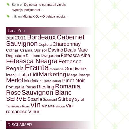
Sorin
on
De ce sa nu cumparati vin din
hyper(super)market…
miki
on
Miorita X.O. – O balada reusita…
Tags Zoo
Bordeaux
Cabernet
2011
2010
Sauvignon
Chardonnay
Ceptura
Davino
Dealu Mare
Cotnari
Crama Oprisor
Dragasani
Feteasca Alba
Degustare
Demisec
Feteasca Neagra
Feteasca
Franta
Regala
Goodwine
Germania
Marketing
Lidl
Italia
Mega Image
Interviu
Merlot
Pinot Noir
Murfatlar
Oliver Bauer
Romania
Riesling
Portugalia
Recas
Sauvignon Blanc
Rose
SERVE
Stirbey
Spania
Syrah
Spumant
vin
Vin
Vinarte
Tamaioasa Rom.
vincon
Vinuri
romanesc
DISCLAIMER