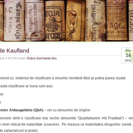
de Kaufland
Sep
14
a
at 4:40 PM under
Dulce
,
Germania
,
Sec
2011
snuit cu sistemul de clasificare a vinurilor nemtesti titlul ar putea parea ciudat.
easta clasificare ar suna cam asa:
sa
a
mmter Anbaugebiete (QbA)
– vin cu denumire de origine
rovine dintr-o clasificare mai veche denumita “Qualitatswein mit Pradikat”) – vi
n nivel ridicat de maturitate (coacere). Pe masura ce maturitatea strugurilor creste 
de zahar/alcool si pretul.