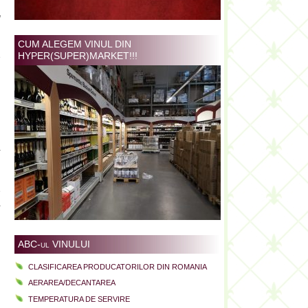
,
l
u
CUM ALEGEM VINUL DIN
HYPER(SUPER)MARKET!!!
e
i
i
i
i
a
n
n
e
-
ABC-ul VINULUI
CLASIFICAREA PRODUCATORILOR DIN ROMANIA
AERAREA/DECANTAREA
TEMPERATURA DE SERVIRE