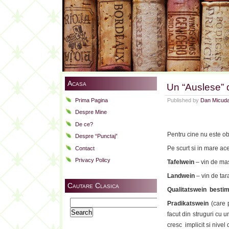
Acasa
Un “Auslese” 
Prima Pagina
Published by
Dan Micud
Despre Mine
De ce?
Pentru cine nu este obi
Despre “Punctaj”
Pe scurt si in mare ac
Contact
Privacy Policy
Tafelwein
– vin de ma
Landwein
– vin de tar
Cautare Clasica
Qualitatswein besti
Search
Pradikatswein
(care p
for:
facut din struguri cu u
cresc implicit si nivel 