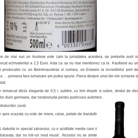
re de mai sus un Auslese este cam la jumatatea acesteia, iar preturile sunt i
ecat echivalentul a 2,5 Euro. Asta ca sa nu mai mentionez ca la Kaufland au u
i producator cu un Beerenauslese si culmea, un Eiswein la incredibilul pret d
a ….pomana fara lumanare am putea spune. Parca despre unul din ele scrisese s
dat.
 remarcat sticla eleganta de 0,5 l, subtire, cu linii drepte si sobre, destul de de
rilor dulci germane, dar neobisnuita pentru publicului autohton.
ralucitor, curat.
 spre scazuta cu note de miere, caise, petale de trandafir
.
, datorita in special zaharului, cu o aciditate medie care ii
lceata, dar nu intr-un mod reusit. Alcoolul nu se simte