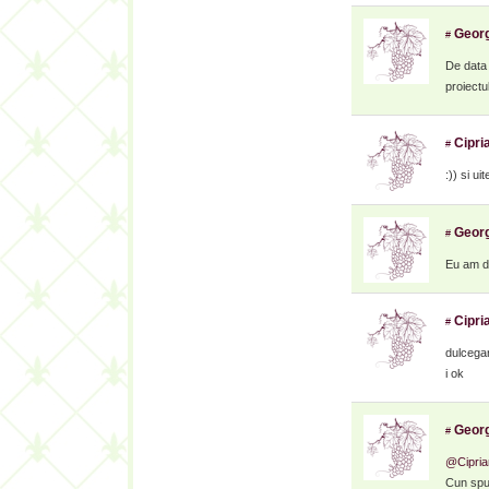
Georg
#
De data 
proiectu
Cipri
#
:)) si u
Georg
#
Eu am du
Cipri
#
dulcegar
i ok
Georg
#
@Cipria
Cun spu