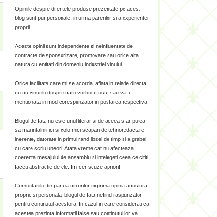
Opiniile despre diferitele produse prezentate pe acest
blog sunt pur personale, in urma parerilor si a experientei
proprii.
Aceste opinii sunt independente si neinfluentate de
contracte de sponsorizare, promovare sau orice alta
natura cu entitati din domeniu industriei vinului.
Orice facilitate care mi se acorda, aflata in relatie directa
cu cu vinurile despre care vorbesc este sau va fi
mentionata in mod corespunzator in postarea respectiva.
Blogul de fata nu este unul literar si de aceea s-ar putea
sa mai intalniti ici si colo mici scapari de tehnoredactare
inerente, datorate in primul rand lipsei de timp si a grabei
cu care scriu uneori. Atata vreme cat nu afecteaza
coerenta mesajului de ansamblu si intelegeti ceea ce cititi,
faceti abstractie de ele. Imi cer scuze apriori!
Comentariile din partea cititorilor exprima opinia acestora,
proprie si personala, blogul de fata nefiind raspunzator
pentru continutul acestora. In cazul in care considerati ca
acestea prezinta informatii false sau continutul lor va