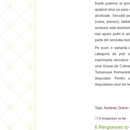
foarte puternic in pri
ajutand vinul sa para 
alcolizate. Senzatii p
(caise, piersici), sta
aceleasi note dominant
mai apare putin si a
parte din senzatia dul
Pe scurt, o varianta
categorie de pret o
exprimarile alcoolice 
unei Grasei de Cotnari
Tamaioase Romanesti
degustare. Pentru s
degustarea unui vin n
Tags:
Auslese
,
Dulce
,
6 responses so far
6 Responses to 