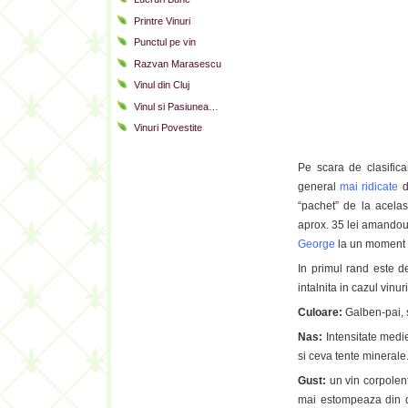
Printre Vinuri
Punctul pe vin
Razvan Marasescu
Vinul din Cluj
Vinul si Pasiunea…
Vinuri Povestite
Pe scara de clasifica
general
mai ridicate
d
“pachet” de la acelas
aprox. 35 lei amandou
George
la un moment 
In primul rand este de
intalnita in cazul vinu
Culoare:
Galben-pai, st
Nas:
Intensitate medie
si ceva tente minerale
Gust:
un vin corpolent
mai estompeaza din du