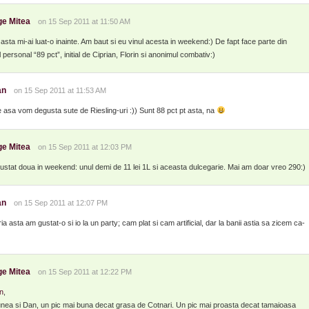
e Mitea
on 15 Sep 2011 at 11:50 AM
asta mi-ai luat-o inainte. Am baut si eu vinul acesta in weekend:) De fapt face parte din
l personal “89 pct”, initial de Ciprian, Florin si anonimul combativ:)
an
on 15 Sep 2011 at 11:53 AM
ite asa vom degusta sute de Riesling-uri :)) Sunt 88 pct pt asta, na
e Mitea
on 15 Sep 2011 at 12:03 PM
stat doua in weekend: unul demi de 11 lei 1L si aceasta dulcegarie. Mai am doar vreo 290:)
an
on 15 Sep 2011 at 12:07 PM
ia asta am gustat-o si io la un party; cam plat si cam artificial, dar la banii astia sa zicem ca-
e Mitea
on 15 Sep 2011 at 12:22 PM
n
,
nea si Dan, un pic mai buna decat grasa de Cotnari. Un pic mai proasta decat tamaioasa