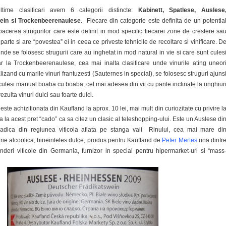
ltime clasificari avem 6 categorii distincte:
Kabinett, Spatlese, Auslese
ein si Trockenbeerenaulese
. Fiecare din categorie este definita de un potentia
coacerea strugurilor care este definit in mod specific fiecarei zone de crestere sa
n parte si are “povestea” ei in ceea ce priveste tehnicile de recoltare si vinificare. D
de se folosesc strugurii care au inghetat in mod natural in vie si care sunt cules
iar la Trockenbeerenaulese, cea mai inalta clasificare unde vinurile ating uneor
alizand cu marile vinuri frantuzesti (Sauternes in special), se folosesc struguri ajuns
e, culesi manual boaba cu boaba, cel mai adesea din vii cu pante inclinate la unghiur
ezulta vinuri dulci sau foarte dulci.
a este achizitionata din Kaufland la aprox. 10 lei, mai mult din curiozitate cu privire l
a la acest pret “cado” ca sa citez un clasic al teleshopping-ului. Este un Auslese di
adica din regiunea viticola aflata pe stanga vaii Rinului, cea mai mare di
ie alcoolica, bineinteles dulce, produs pentru Kaufland de
Peter Mertes
una dintr
inderi viticole din Germania, furnizor in special pentru hipermarket-uri si “mass