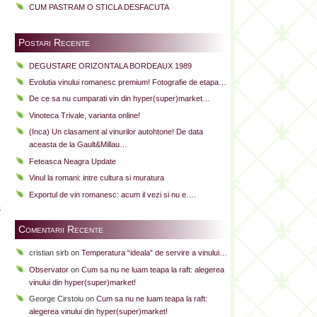
CUM PASTRAM O STICLA DESFACUTA
Postari Recente
DEGUSTARE ORIZONTALA BORDEAUX 1989
Evolutia vinului romanesc premium! Fotografie de etapa…
De ce sa nu cumparati vin din hyper(super)market…
Vinoteca Trivale, varianta online!
n
(Inca) Un clasament al vinurilor autohtone! De data
n
aceasta de la Gault&Millau…
e
Feteasca Neagra Update
i
Vinul la romani: intre cultura si muratura
Exportul de vin romanesc: acum il vezi si nu e….
s
Comentarii Recente
cristian sirb
on
Temperatura “ideala” de servire a vinului…
Observator
on
Cum sa nu ne luam teapa la raft: alegerea
vinului din hyper(super)market!
George Cirstoiu
on
Cum sa nu ne luam teapa la raft:
alegerea vinului din hyper(super)market!