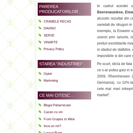
In cadrul acestei u
PAREREA
PRODUCATORILOR
Beerenauslese, Eisw
alcoolic rezultat din 
CRAMELE RECAS
varietati de struguri i
DAVINO
exemplu, la Eiswein un
SERVE
uneori prin ianurie, 
VINARTE
preturi exorbitante riv
Privacy Policy
in stadiul de stafidir
imposibile si din care r
STAREA “INDUSTRIEI”:
Pe scurt, sticla de fat
ce s-ar putea gasi in e
Opinii
2009, Rheinhessen (
Marketing
Germania), cu 10% tar
cele mai mari intrepr
CE MAI CITESC...
market”.
Blogul Paharnicului
Cazan cu vin
From Grapes to Wine
Inca un vin?
Lucruri Bune