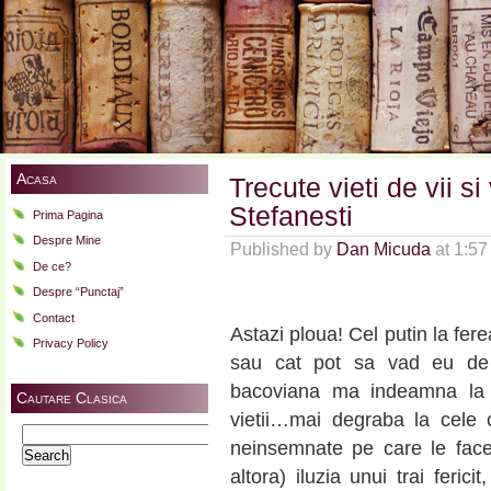
Acasa
Trecute vieti de vii s
Stefanesti
Prima Pagina
Despre Mine
Published by
Dan Micuda
at 1:5
De ce?
Despre “Punctaj”
Contact
Astazi ploua! Cel putin la fe
Privacy Policy
sau cat pot sa vad eu de 
bacoviana ma indeamna la r
Cautare Clasica
vietii…mai degraba la cele c
Search
neinsemnate pe care le face
for:
altora) iluzia unui trai feric