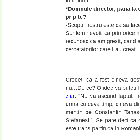
functionat…
*Domnule director, pana la 
pripite?
-Scopul nostru este ca sa facem
Suntem nevoiti ca prin orice 
recunosc ca am gresit, cand a
cercetatorilor care l-au creat
Credeti ca a fost cineva des
nu…De ce? O idee va puteti f
ziar
: “Nu va ascund faptul, n
urma cu ceva timp, cineva di
mentin pe Constantin Tanas
Stefanesti”. Se pare deci ca
este trans-partinica in Romania