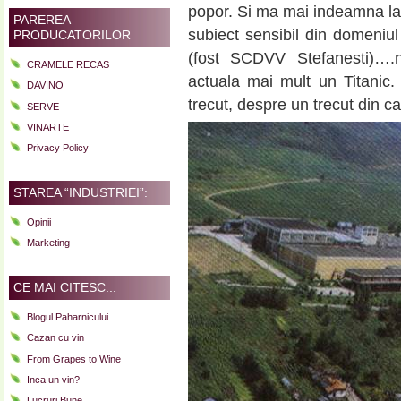
popor. Si ma mai indeamna la c
PAREREA
subiect sensibil din domeniul
PRODUCATORILOR
(fost SCDVV Stefanesti)….na
CRAMELE RECAS
actuala mai mult un Titanic
DAVINO
trecut, despre un trecut din ca
SERVE
VINARTE
Privacy Policy
STAREA “INDUSTRIEI”:
Opinii
Marketing
CE MAI CITESC...
Blogul Paharnicului
Cazan cu vin
From Grapes to Wine
Inca un vin?
Lucruri Bune