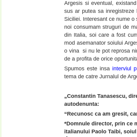
Argesis si eventual, exista
sus ar putea sa inregistreze 
Siciliei. Interesant ce nume o s
noi consumam struguri de mas
din Italia, soi care a fost cu
mod asemanator soiului Argesis
o vina si nu le pot reprosa ni
de a profita de orice oportunit
Spumos este insa
interviul p
tema de catre Jurnalul de Arg
„Constantin Tanasescu, dir
autodenunta:
“Recunosc ca am gresit, ca
*Domnule director, prin ce m
italianului Paolo Taibi, soiu