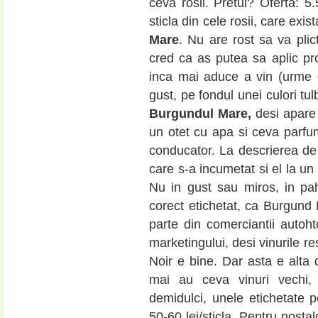
ceva rosii. Pretul? Oferta: 5.
sticla din cele rosii, care exi
Mare
. Nu are rost sa va plic
cred ca as putea sa aplic pr
inca mai aduce a vin (urme 
gust, pe fondul unei culori tulb
Burgundul Mare,
desi apare 
un otet cu apa si ceva parfu
conducator. La descrierea de
care s-a incumetat si el la u
Nu in gust sau miros, in pa
corect etichetat, ca Burgund
parte din comerciantii autoht
marketingului, desi vinurile r
Noir e bine. Dar asta e alta 
mai au ceva vinuri vechi, 
demidulci, unele etichetate pe
50-60 lei/sticla. Pentru nosta