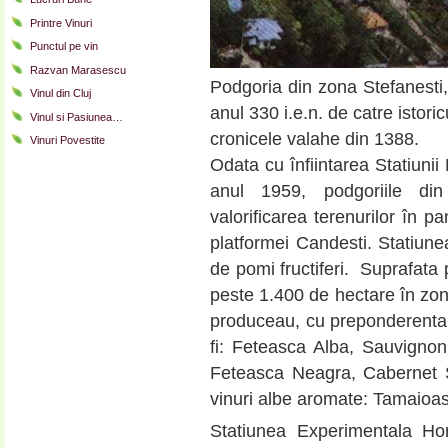
Printre Vinuri
Punctul pe vin
Razvan Marasescu
Podgoria din zona Stefanesti
Vinul din Cluj
anul 330 i.e.n. de catre istori
Vinul si Pasiunea…
cronicele valahe din 1388.
Vinuri Povestite
Odata cu înfiintarea Statiunii
anul 1959, podgoriile din
valorificarea terenurilor în p
platformei Candesti. Statiun
de pomi fructiferi. Suprafata p
peste 1.400 de hectare în zona
produceau, cu preponderenta, 
fi: Feteasca Alba, Sauvignon s
Feteasca Neagra, Cabernet 
vinuri albe aromate: Tamaioa
Statiunea Experimentala Hor