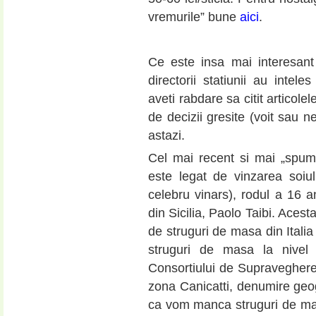
vremurile” bune
aici
.
Ce este insa mai interesant 
directorii statiunii au intele
aveti rabdare sa citit articole
de decizii gresite (voit sau n
astazi.
Cel mai recent si mai „spum
este legat de vinzarea soiu
celebru vinars), rodul a 16 an
din Sicilia, Paolo Taibi. Aces
de struguri de masa din Italia
struguri de masa la nivel
Consortiului de Supravegher
zona Canicatti, denumire geog
ca vom manca struguri de masa